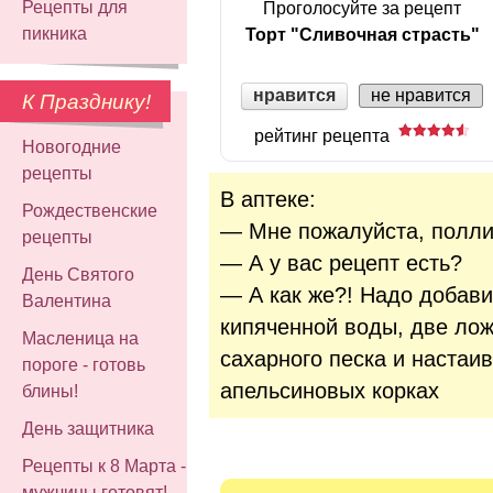
Рецепты для
Проголосуйте за рецепт
пикника
Торт "Сливочная страсть"
нравится
не нравится
К Празднику!
рейтинг рецепта
Новогодние
рецепты
В аптеке:
Рождественские
— Мне пожалуйста, поллит
рецепты
— А у вас рецепт есть?
День Святого
— А как же?! Надо добави
Валентина
кипяченной воды, две ло
Масленица на
сахарного песка и настаи
пороге - готовь
апельсиновых корках
блины!
День защитника
Рецепты к 8 Марта -
мужчины готовят!