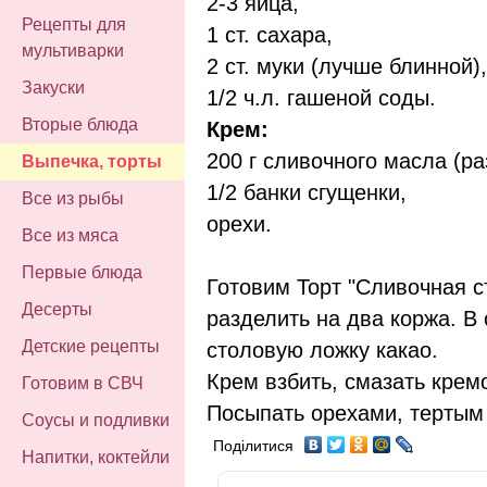
2-3 яйца,
Рецепты для
1 ст. сахара,
мультиварки
2 ст. муки (лучше блинной),
Закуски
1/2 ч.л. гашеной соды.
Вторые блюда
Крем:
200 г сливочного масла (ра
Выпечка, торты
1/2 банки сгущенки,
Все из рыбы
орехи.
Все из мяса
Первые блюда
Готовим Торт "Сливочная ст
Десерты
разделить на два коржа. В
Детские рецепты
столовую ложку какао.
Крем взбить, смазать крем
Готовим в СВЧ
Посыпать орехами, тертым
Соусы и подливки
Поділитися
Напитки, коктейли