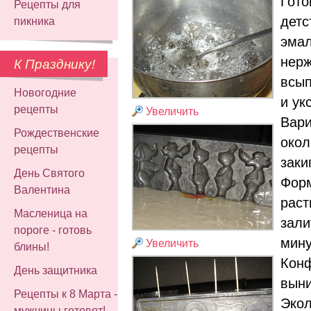
Гото
Рецепты для
детс
пикника
эмал
нерж
К Празднику!
всып
Новогодние
и ук
рецепты
Увеличить
Вари
Рождественские
окол
рецепты
заки
День Святого
Форм
Валентина
раст
Масленица на
зали
пороге - готовь
мину
Увеличить
блины!
Конф
День защитника
выни
Рецепты к 8 Марта -
Экол
мужчины готовят!