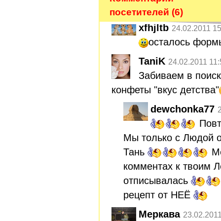
посетителей (6)
xfhjltb
24.02.2011 15
осталось форм
TaniK
24.02.2011 11:
Забиваем в поиск
конфеты "вкус детства"
dewchonka77
Повт
Мы только с Людой о
Тань
Ме
комментах к твоим 
отписывалась
рецепт от НЕЁ
Меркава
23.02.2011