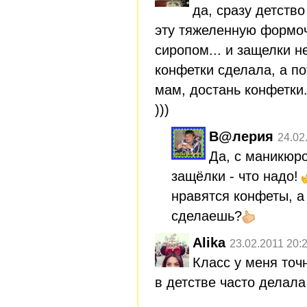
да, сразу детств
эту тяжеленную формоч
сиропом... и защелки не
конфетки сделала, а п
мам, достань конфетки..
)))
В@лерия
24.02
Да, с маникюр
защёлки - что надо!
нравятся конфеты, а
сделаешь?
Alika
23.02.2011 20:
Класс у меня точ
в детстве часто делала