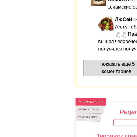
..сиамские о
ЛюСей
0
Алл у те
Пааа
вышел человечее
получился полу
показать еще 5
коментариев
Рецеп
Творожок дом