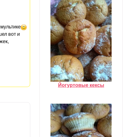
 мультике
шел вот и
жек,
Йогуртовые кексы