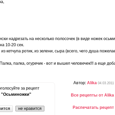
а,
ски надрезать на несколько полосочек (в виде ножек осьми
на 10-20 сек.
 из кетчупа ротик, из зелени, сыра (всего, чего душа пожела
 Палка, палка, огуречик - вот и вышел человечек!!! а еще до
Автор:
Alika
04.03.2011
голосуйте за рецепт
"Осьминожки"
Все рецепты от Alika
Распечатать рецепт
вится
не нравится