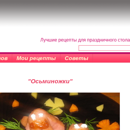
Лучшие рецепты для праздничного стола
тов
Мои рецепты
Советы
"Осьминожки"