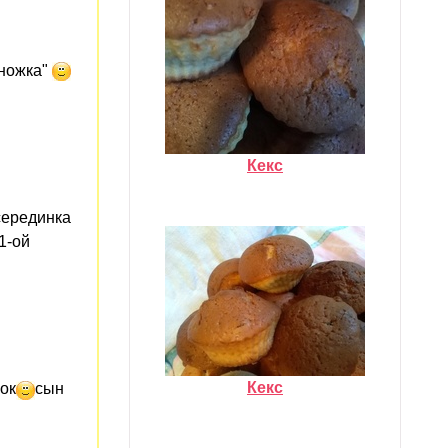
иножка"
Кекс
(серединка
1-ой
Кекс
ок
сын