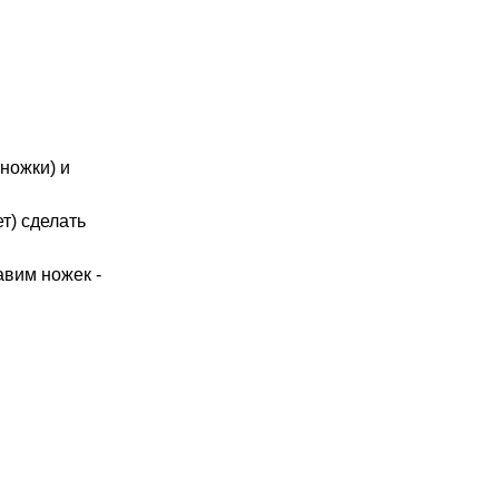
ножки) и
ет) сделать
бавим ножек -