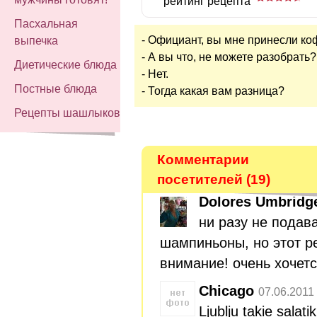
рейтинг рецепта
Пасхальная
- Официант, вы мне принесли ко
выпечка
- А вы что, не можете разобрать?
Диетические блюда
- Нет.
Постные блюда
- Тогда какая вам разница?
Рецепты шашлыков
Комментарии
посетителей (19)
Dolores Umbridg
ни разу не подав
шампиньоны, но этот р
внимание! очень хочет
Chicago
07.06.2011
Ljublju takie salatik