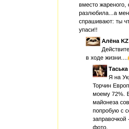
вместо жареного,
разлюбила...а мен
спрашивают: ты чт
упаси!!
Алёна KZ
Действите
в ходе жизни....
Таська
Я на У
Торчин Европ
моему 72%. В
майонеза сов
попробую с с
заправочкой 
фото.