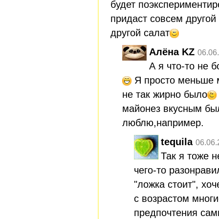
будет поэкспериментир
придаст совсем другой 
другой салат
Алёна KZ
06.06
А я что-то не
Я просто меньше м
не так жирно было
майонез вкусным бы
люблю,например.
tequila
06.06.
Так я тоже н
чего-то разонрави
"ложка стоит", хоч
с возрастом мног
предпочтения сам