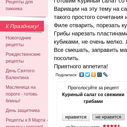
Готовим Куриный салат со
Рецепты для
Вариации на эту тему на с
пикника
такого простого сочетания
Филе отварить, порезать к
К Празднику!
Грибы нарезать пластинами
Новогодние
кубиками, не очень мелко. 
рецепты
Все смешать, заправить ма
Рождественские
посолить.
рецепты
Приятного аппетита!
День Святого
Поділитися
Валентина
Масленица на
Проголосуйте за рецепт
пороге - готовь
Куриный салат со свежими
блины!
грибами
День защитника
нравится
не нравится
Рецепты к 8 Марта -
мужчины готовят!