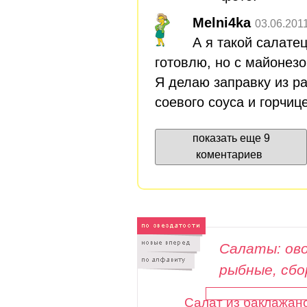
Melni4ka
03.06.201
А я такой салате
готовлю, но с майонезо
Я делаю заправку из р
соевого соуса и горчиц
показать еще 9
коментариев
Салаты: ово
рыбные, сб
Салат из баклажан