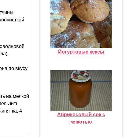
етчины
убочисткой
роволновой
Йогуртовые кексы
ла),
она по вкусу
еть на мелкой
мельчить.
кипятка, 4
Абрикосовый сок с
мякотью