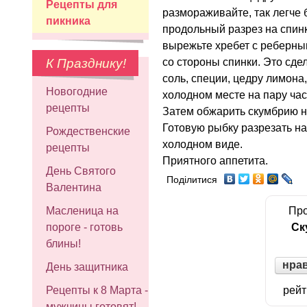
Рецепты для
размораживайте, так легче 
пикника
продольный разрез на спинк
вырежьте хребет с реберны
со стороны спинки. Это сде
К Празднику!
соль, специи, цедру лимона
Новогодние
холодном месте на пару час
рецепты
Затем обжарить скумбрию н
Готовую рыбку разрезать на
Рождественские
холодном виде.
рецепты
Приятного аппетита.
День Святого
Поділитися
Валентина
Про
Масленица на
Ск
пороге - готовь
блины!
нра
День защитника
рейт
Рецепты к 8 Марта -
мужчины готовят!