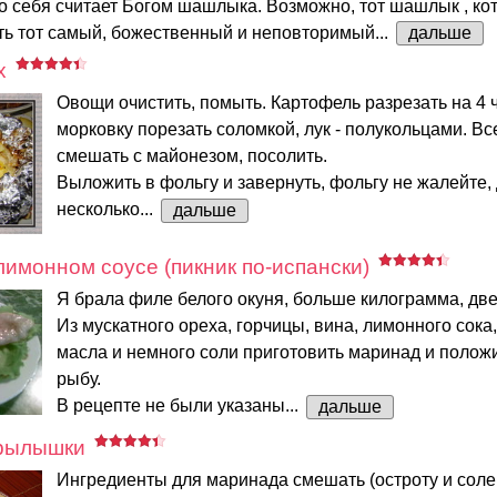
о себя считает Богом шашлыка. Возможно, тот шашлык , ко
сть тот самый, божественный и неповторимый...
дальше
х
Овощи очистить, помыть. Картофель разрезать на 4 ч
морковку порезать соломкой, лук - полукольцами. Вс
смешать с майонезом, посолить.
Выложить в фольгу и завернуть, фольгу не жалейте,
несколько...
дальше
лимонном соусе (пикник по-испански)
Я брала филе белого окуня, больше килограмма, дв
Из мускатного ореха, горчицы, вина, лимонного сока
масла и немного соли приготовить маринад и положи
рыбу.
В рецепте не были указаны...
дальше
крылышки
Ингредиенты для маринада смешать (остроту и соле