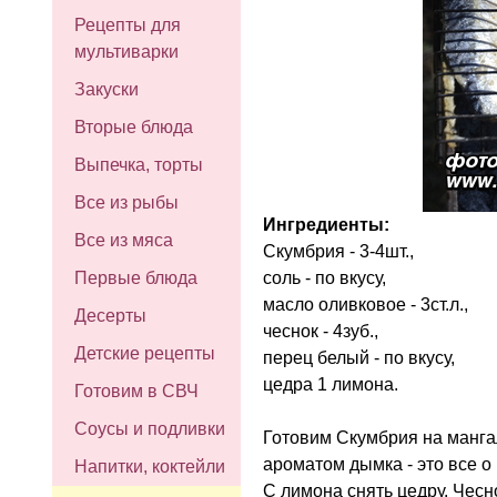
Рецепты для
мультиварки
Закуски
Вторые блюда
Выпечка, торты
Все из рыбы
Ингредиенты:
Все из мяса
Скумбрия - 3-4шт.,
соль - по вкусу,
Первые блюда
масло оливковое - 3ст.л.,
Десерты
чеснок - 4зуб.,
Детские рецепты
перец белый - по вкусу,
цедра 1 лимона.
Готовим в СВЧ
Соусы и подливки
Готовим Скумбрия на мангал
ароматом дымка - это все о 
Напитки, коктейли
С лимона снять цедру. Чесн