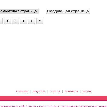
едыдущая страница
Следующая страница
3
4
5
6
>
главная
|
рецепты
|
советы
|
контакты
|
карта
 материалов сайта допускается только с письменного разрешения админ