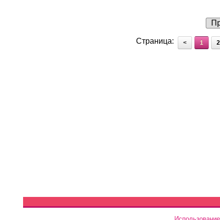
Пр
Страница:
<
1
2
Использование