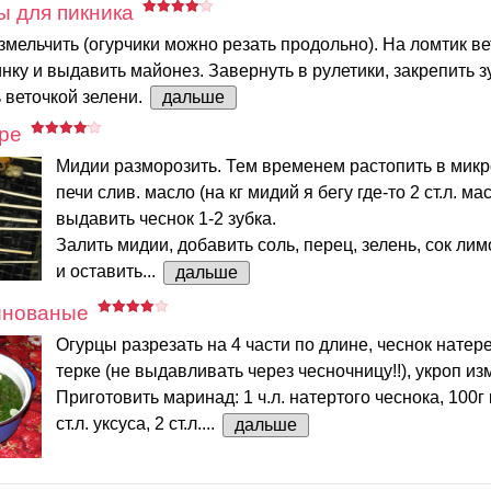
ы для пикника
мельчить (огурчики можно резать продольно). На ломтик в
нку и выдавить майонез. Завернуть в рулетики, закрепить з
 веточкой зелени.
дальше
ре
Мидии разморозить. Тем временем растопить в мик
печи слив. масло (на кг мидий я бегу где-то 2 ст.л. мас
выдавить чеснок 1-2 зубка.
Залить мидии, добавить соль, перец, зелень, сок лим
и оставить...
дальше
инованые
Огурцы разрезать на 4 части по длине, чеснок натер
терке (не выдавливать через чесночницу!!), укроп из
Приготовить маринад: 1 ч.л. натертого чеснока, 100г 
ст.л. уксуса, 2 ст.л....
дальше