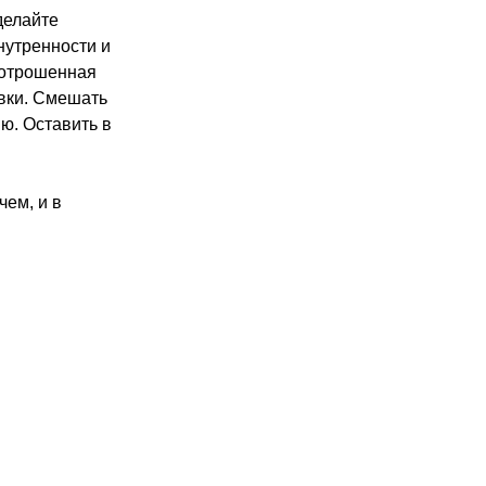
делайте
внутренности и
потрошенная
овки. Смешать
ю. Оставить в
чем, и в