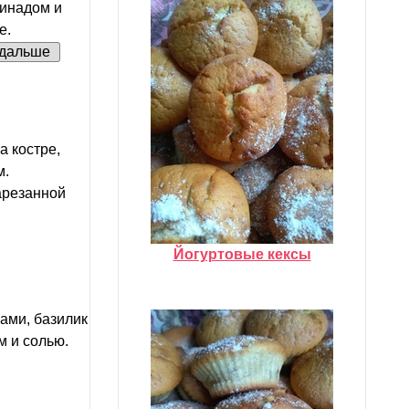
ринадом и
е.
дальше
а костре,
м.
арезанной
Йогуртовые кексы
ами, базилик
м и солью.