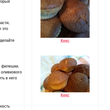
торый
асти,
е это
 делайте
Кекс
е филешки.
, оливкового
ть в него
Кекс
ность