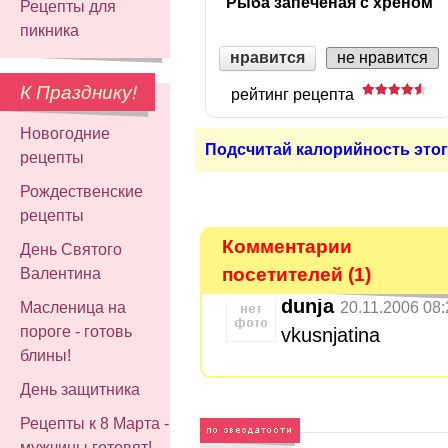
Рыба запеченая с хреном
Рецепты для
пикника
нравится
не нравится
К Празднику!
рейтинг рецепта
Новогодние
Подсчитай калорийность этог
рецепты
Рождественские
рецепты
Комментарии
День Святого
посетителей (1)
Валентина
dunja
20.11.2006 08:
Масленица на
пороге - готовь
vkusnjatina
блины!
День защитника
Рецепты к 8 Марта -
мужчины готовят!