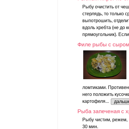
Рыбу очистить от чеш
стерлядь, то только 
выпотрошить, отделит
вдоль хребта (не до 
прямоугольник). Если
Филе рыбы с сыро
ломтиками. Противен
него положить кусоч
картофеля...
дальш
Рыба запеченая с 
Рыбу чистим, режем,
30 мин.