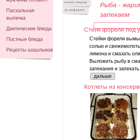
Рыба - жари
Пасхальная
запекаем
выпечка
Диетические блюда
Стейк форели под 
Стейки форели вымыт
Постные блюда
солью и свежемолоты
Рецепты шашлыков
лимона и смазать ол
Выложить рыбу в см
запекания и запекать
дальше
Котлеты из консер