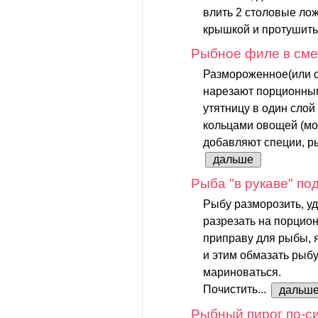
влить 2 столовые лож
крышкой и протушить 
Рыбное филе в сме
Размороженное(или 
нарезают порционным
утятницу в один слой
кольцами овощей (мор
добавляют специи, ры
дальше
Рыба "в рукаве" по
Рыбу разморозить, уд
разрезать на порцио
приправу для рыбы, 
и этим обмазать рыбу
мариноваться.
Почистить...
дальш
Рыбный пирог по-с