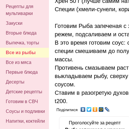
Хрен 50 г (лучше самим на
Рецепты для
Специи (хмели-сунели, кор
мультиварки
Закуски
Готовим Рыба запеченая с 
Вторые блюда
режем, подсаливаем и ост
В это время готовим соус: 
Выпечка, торты
специи смешиваем до пол
Все из рыбы
массы.
Все из мяса
Противень смазываем рас
Первые блюда
выкладываем рыбу, сверху
Десерты
соусом.
Детские рецепты
Ставим в разогретую духов
t200.
Готовим в СВЧ
Поділитися
Соусы и подливки
Напитки, коктейли
Проголосуйте за рецепт