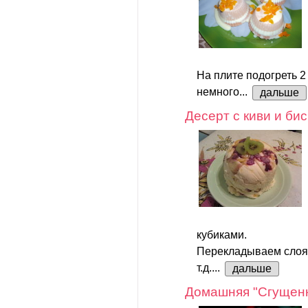
На плите подогреть 2 ч
немного...
дальше
Десерт с киви и би
кубиками.
Перекладываем слоям
т.д....
дальше
Домашняя "Сгущенк