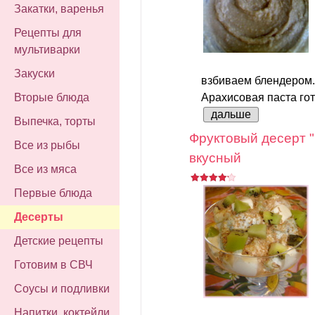
Закатки, варенья
Рецепты для
мультиварки
Закуски
взбиваем блендером.
Вторые блюда
Арахисовая паста гот
дальше
Выпечка, торты
Фруктовый десерт "
Все из рыбы
вкусный
Все из мяса
Первые блюда
Десерты
Детские рецепты
Готовим в СВЧ
Соусы и подливки
Напитки, коктейли