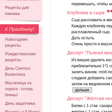
перемешать, чтобы не
Рецепты для
Клубника в сыре
пикника
Сыр расплавить в ми
Каждую клубничку оку
К Празднику!
расплавленный сыр.
Дать остыть.
Новогодние
Очень просто и вкусн
рецепты
Десерт "Пьяная ви
Рождественские
Из вишни удалить кос
рецепты
приблизительно 1*1 с
День Святого
залить вином, чтоб п
Валентина
сладкое добавить сах
Масленица на
затем на медленном о
пороге - готовь
дальше
блины!
Десерт "Жёлтая не
День защитника
Белки с 1 стак. сахар
желтки с 1 стак. саха
Рецепты к 8 Марта -