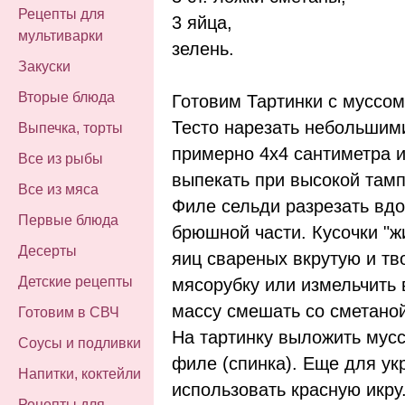
Рецепты для
3 яйца,
мультиварки
зелень.
Закуски
Вторые блюда
Готовим Тартинки с муссом 
Тесто нарезать небольшим
Выпечка, торты
примерно 4х4 сантиметра и
Все из рыбы
выпекать при высокой тамп
Все из мяса
Филе сельди разрезать вдо
Первые блюда
брюшной части. Кусочки "ж
Десерты
яиц свареных вкрутую и тв
Детские рецепты
мясорубку или измельчить 
массу смешать со сметаной
Готовим в СВЧ
На тартинку выложить мусс
Соусы и подливки
филе (спинка). Еще для у
Напитки, коктейли
использовать красную икру
Рецепты для