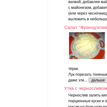
вилкой, добавляя ма
с майонезом, добавит
(или через чесночниц
выложить в небольшо
Салат "Французски
тёрке.
Лук порезать тонень
даже эти...
дальше
Утка с черносливо
Чернослив залить кип
порционные куски и 
масле на большом ог