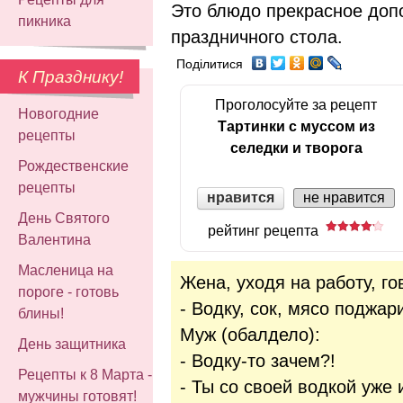
Это блюдо прекрасное доп
пикника
праздничного стола.
Поділитися
К Празднику!
Проголосуйте за рецепт
Новогодние
Тартинки с муссом из
рецепты
селедки и творога
Рождественские
рецепты
нравится
не нравится
День Святого
рейтинг рецепта
Валентина
Масленица на
Жена, уходя на работу, го
пороге - готовь
- Водку, сок, мясо поджар
блины!
Муж (обалдело):
День защитника
- Водку-то зачем?!
Рецепты к 8 Марта -
- Ты со своей водкой уже 
мужчины готовят!