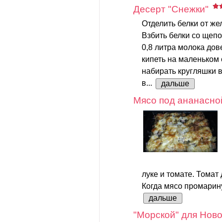
Десерт "Снежки"
Отделить белки от же
Взбить белки со щепо
0,8 литра молока дов
кипеть на маленьком 
набирать кругляшки в
в...
дальше
Мясо под ананасно
луке и томате. Томат
Когда мясо промарину
дальше
"Морской" для Ново