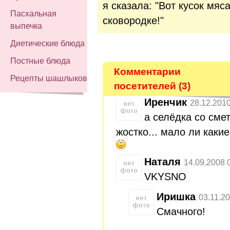
я сказала: "Вот кусок мяс
Пасхальная
сковородке!"
выпечка
Диетические блюда
Постные блюда
Комментарии
Рецепты шашлыков
посетителей (3)
Иренчик
28.12.2010
а селёдка со смет
жостко... мало ли какие
Наталя
14.09.2008 
VKYSNО
Иришка
03.11.2
Смачного!