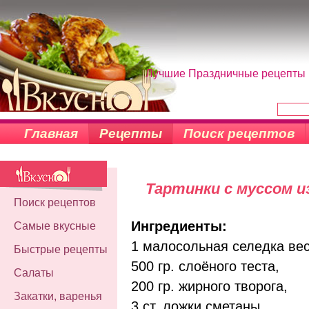
Лучшие Праздничные рецепты н
Главная
Рецепты
Поиск рецептов
Тартинки с муссом и
Поиск рецептов
Ингредиенты:
Самые вкусные
1 малосольная селедка вес
Быстрые рецепты
500 гр. слоёного теста,
Салаты
200 гр. жирного творога,
Закатки, варенья
3 ст. ложки сметаны,