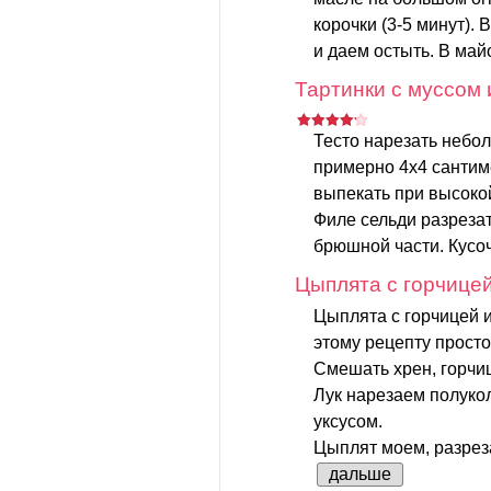
корочки (3-5 минут).
и даем остыть. В майо
Тартинки с муссом 
Тесто нарезать небо
примерно 4х4 сантим
выпекать при высоко
Филе сельди разрезат
брюшной части. Кусоч
Цыплята с горчице
Цыплята с горчицей и
этому рецепту просто
Смешать хрен, горчиц
Лук нарезаем полуко
уксусом.
Цыплят моем, разреза
дальше