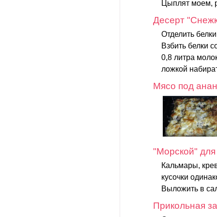
Цыплят моем, р
Десерт "Снежк
Отделить белки
Взбить белки с
0,8 литра моло
ложкой набират
Мясо под ана
"Морской" для
Кальмары, крев
кусочки одина
Выложить в сал
Прикольная за