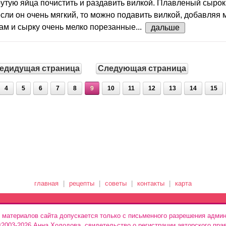
тую яйца почистить и раздавить вилкой. Плавленый сырок
если он очень мягкий, то можно подавить вилкой, добавляя 
ам и сырку очень мелко порезанные...
дальше
едидущая страница
Следующая страница
4
5
6
7
8
9
10
11
12
13
14
15
главная
|
рецепты
|
советы
|
контакты
|
карта
 материалов сайта допускается только с письменного разрешения админ
 ©2003-2026 Анна Холодова, свидетельство о регистрации авторского пра