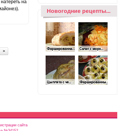
 натереть на
майонез).
Новогодние рецепты...
>
истрации сайта
ва №34152.