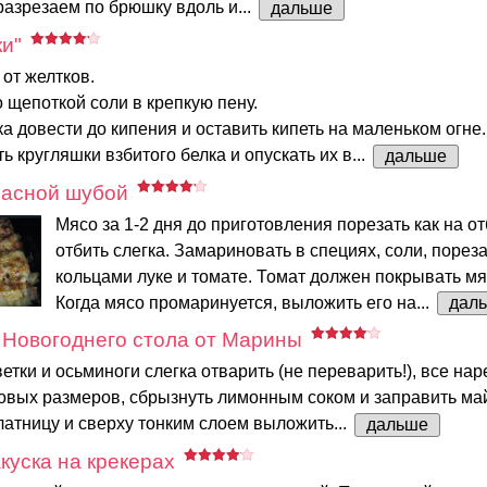
азрезаем по брюшку вдоль и...
дальше
и"
 от желтков.
о щепоткой соли в крепкую пену.
ка довести до кипения и оставить кипеть на маленьком огне
ь кругляшки взбитого белка и опускать их в...
дальше
насной шубой
Мясо за 1-2 дня до приготовления порезать как на о
отбить слегка. Замариновать в специях, соли, порез
кольцами луке и томате. Томат должен покрывать мя
Когда мясо промаринуется, выложить его на...
дал
 Новогоднего стола от Марины
етки и осьминоги слегка отварить (не переварить!), все нар
ковых размеров, сбрызнуть лимонным соком и заправить ма
атницу и сверху тонким слоем выложить...
дальше
куска на крекерах