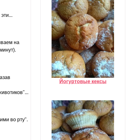
эти...
иваем на
минут).
мазав
Йогуртовые кексы
ивотиков"...
ими во рту".