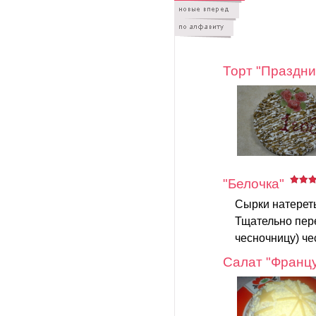
Торт "Праздн
"Белочка"
Сырки натереть
Тщательно пере
чесночницу) че
Салат "Францу