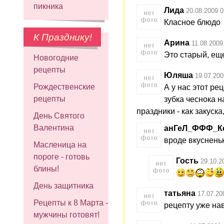
пикника
Лида
20.08.2009 0
Класное блюдо
К Празднику!
Арина
11.08.2009
Это старый, еще
Новогодние
рецепты
Юляша
19.07.200
Рождественские
А у нас этот ре
рецепты
зубка чеснока н
праздники - как закуска
День Святого
Валентина
анГеЛ_ФФФ_К
вроде вкуснень
Масленица на
пороге - готовь
Гость
29.10.2
блины!
День защитника
татьяна
17.07.20
Рецепты к 8 Марта -
рецепту уже на
мужчины готовят!