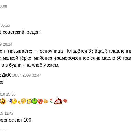
3:08
 05:56
 советский, рецепт.
9 20:14
цепт называется "Чесночница". Кладётся 3 яйца, 3 плавленн
а мелкой тёрке, майонез и замороженное слив.масло 50 гра
, а в будни - на хлеб мажем.
еДаХ
18.07.2009 02:47
ко
010 15:36
09 11:42
верное лет 100