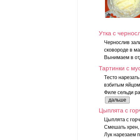
Утка с чернос
Чернослив зали
сковороде в ма
Вынимаем в отд
Тартинки с му
Тесто нарезать
взбитым яйцом,
Филе сельди ра
дальше
Цыплята с гор
Цыплята с горч
Смешать хрен, 
Лук нарезаем п