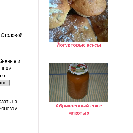
. Столовой
Йогуртовые кексы
тбивные и
анном
со.
ьше
езать на
Абрикосовый сок с
йонезом.
мякотью