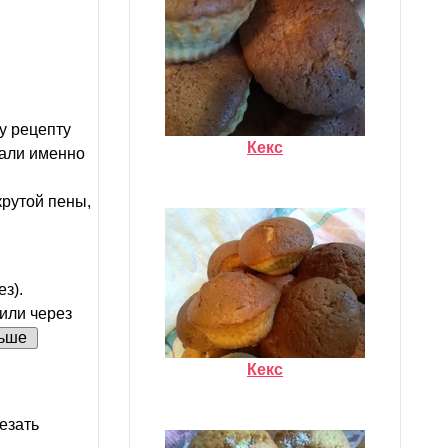
у рецепту
Кекс
вали именно
крутой пены,
з).
или через
ьше
Кекс
езать