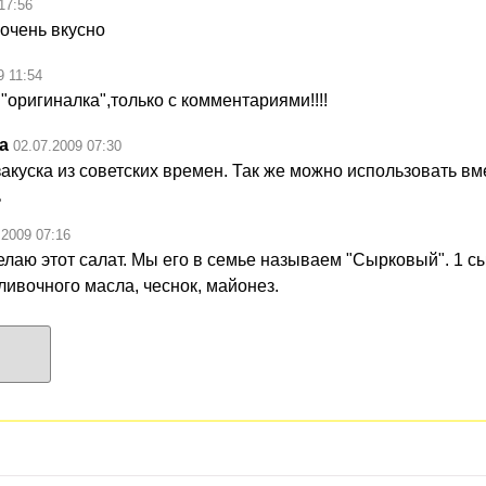
17:56
 очень вкусно
9 11:54
"оригиналка",только с комментариями!!!!
а
02.07.2009 07:30
закуска из советских времен. Так же можно использовать вм
ь
.2009 07:16
елаю этот салат. Мы его в семье называем "Сырковый". 1 сы
сливочного масла, чеснок, майонез.