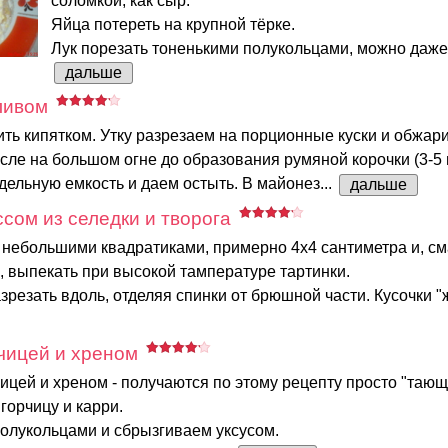
соломкой, как сыр.
Яйца потереть на крупной тёрке.
Лук порезать тоненькими полукольцами, можно даже 
дальше
ливом
ть кипятком. Утку разрезаем на порционные куски и обжар
сле на большом огне до образования румяной корочки (3-5 
ельную емкость и даем остыть. В майонез...
дальше
ссом из селедки и творога
 небольшими квадратиками, примерно 4х4 сантиметра и, с
 выпекать при высокой тампературе тартинки.
зрезать вдоль, отделяя спинки от брюшной части. Кусочки "ж
чицей и хреном
ицей и хреном - получаются по этому рецепту просто "тающ
горчицу и карри.
олукольцами и сбрызгиваем уксусом.