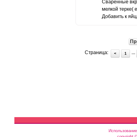
Сваренные вкру
мелкой терке( 
Добавить к яйц
Пр
Страница:
...
<
1
Использование
copyright