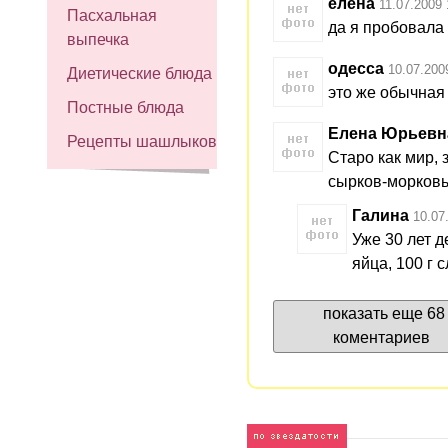
елена
11.07.2009 
Пасхальная
да я пробовала
выпечка
одесса
10.07.200
Диетические блюда
это же обычная 
Постные блюда
Елена Юрьевн
Рецепты шашлыков
Старо как мир, 
сырков-морков
Галина
10.07
Уже 30 лет д
яйца, 100 г 
показать еще 68
коментариев