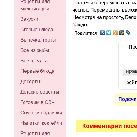
Рецепты для
Тщательно перемешать с май
мультиварки
чеснок. Перемешать, вылож
Несмотря на простоту, Бело
Закуски
блюдо.
Вторые блюда
Поділитися
Выпечка, торты
Про
Все из рыбы
Все из мяса
нра
Первые блюда
Десерты
рейт
Детские рецепты
Подсчи
Готовим в СВЧ
Соусы и подливки
Напитки, коктейли
Комментарии посе
Рецепты для