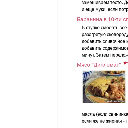
замешиваем тесто. Д
и еще муки, если потр
Баранина в 10-ти с
В ступке смолоть все
разогретую сковород
добавить сливочное м
добавить содержимое
минут. Затем перелож
Мясо "Дипломат"
масла (если свининка
если же не жирная - 