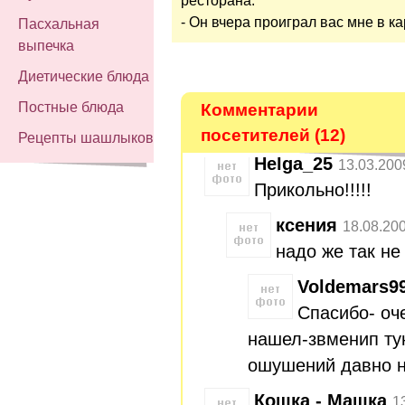
ресторана.
- Он вчера проиграл вас мне в ка
Пасхальная
выпечка
Диетические блюда
Постные блюда
Комментарии
посетителей (12)
Рецепты шашлыков
Helga_25
13.03.200
Прикольно!!!!!
ксения
18.08.20
надо же так н
Voldemars9
Спасибо- оч
нашел-звменип ту
ошушений давно н
Кошка - Машка
1