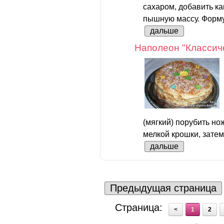
сахаром, добавить как
пышную массу. Форму 
дальше
Наполеон "Классич
(мягкий) порубить но
мелкой крошки, затем
дальше
Предыдущая страница
Страница:
<
1
2