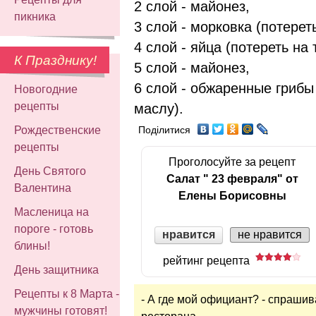
2 слой - майонез,
пикника
3 слой - морковка (потереть
4 слой - яйца (потереть на 
К Празднику!
5 слой - майонез,
6 слой - обжаренные грибы 
Новогодние
рецепты
маслу).
Рождественские
Поділитися
рецепты
Проголосуйте за рецепт
День Святого
Салат " 23 февраля" от
Валентина
Елены Борисовны
Масленица на
пороге - готовь
нравится
не нравится
блины!
рейтинг рецепта
День защитника
Рецепты к 8 Марта -
- А где мой официант? - спрашив
мужчины готовят!