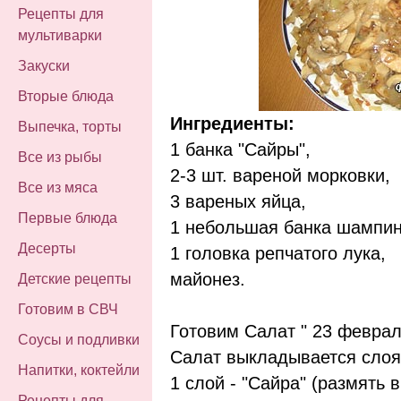
Рецепты для
мультиварки
Закуски
Вторые блюда
Ингредиенты:
Выпечка, торты
1 банка "Сайры",
Все из рыбы
2-3 шт. вареной морковки,
Все из мяса
3 вареных яйца,
Первые блюда
1 небольшая банка шампинь
Десерты
1 головка репчатого лука,
майонез.
Детские рецепты
Готовим в СВЧ
Готовим Салат " 23 феврал
Соусы и подливки
Салат выкладывается слоя
Напитки, коктейли
1 слой - "Сайра" (размять в
Рецепты для