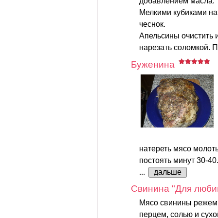
добавлением масла.
Мелкими кубиками на
чеснок.
Апельсины очистить и
нарезать соломкой. П
Буженина
натереть мясо молот
постоять минут 30-40
...
дальше
Cвинина "Для люби
Мясо свинины режем 
перцем, солью и сух