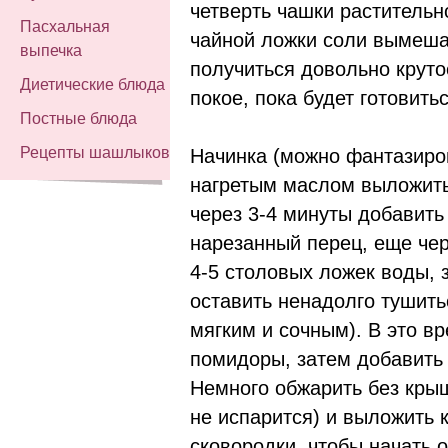
четверть чашки растительн
Пасхальная
чайной ложки соли вымеша
выпечка
получиться довольно крутое
Диетические блюда
покое, пока будет готовить
Постные блюда
Рецепты шашлыков
Начинка (можно фантазиров
нагретым маслом выложить
через 3-4 минуты добавить
нарезанный перец, еще чер
4-5 столовых ложек воды, 
оставить ненадолго тушить
мягким и сочным). В это в
помидоры, затем добавить 
Немного обжарить без крыш
не испарится) и выложить 
сковородки, чтобы начать 