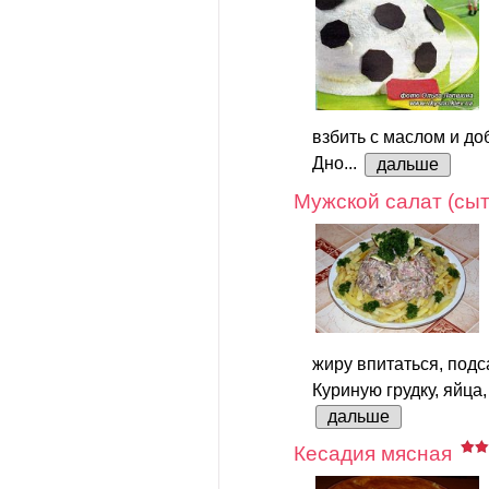
взбить с маслом и до
Дно...
дальше
Мужской салат (сы
жиру впитаться, под
Куриную грудку, яйца,
дальше
Кесадия мясная