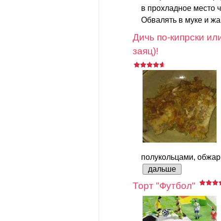
в прохладное место ч
Обвалять в муке и жа
Дичь по-кипрски или
заяц)!
полукольцами, обжар
дальше
Торт "Футбол"