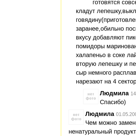
готовятся совс
кладут лепешку,вык
говядину(приготовле
заранее,обильно по
вкусу добавляют пик
помидоры маринован
халапеньо в соке ла
вторую лепешку и пе
сыр немного расплав
нарезают на 4 сектор
Людмила
14
Спасибо)
Людмила
01.05.20
Чем можно замени
ненатуральный продукт