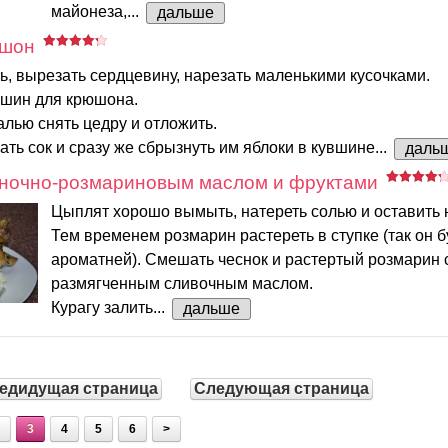
майонеза,...
дальше
юшон
ь, вырезать сердцевину, нарезать маленькими кусочками.
вшин для крюшона.
лью снять цедру и отложить.
ть сок и сразу же сбрызнуть им яблоки в кувшине...
даль
сночно-розмариновым маслом и фруктами
Цыплят хорошо вымыть, натереть солью и оставить н
Тем временем розмарин растереть в ступке (так он б
ароматней). Смешать чеснок и растертый розмарин 
размягченным сливочным маслом.
Курагу залить...
дальше
едидущая страница
Следующая страница
3
4
5
6
>