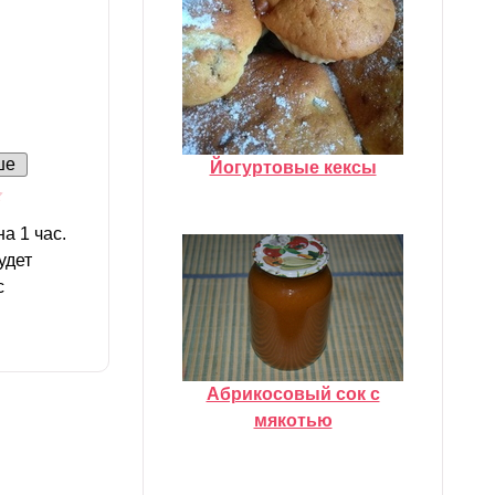
ше
Йогуртовые кексы
а 1 час.
удет
с
Абрикосовый сок с
мякотью