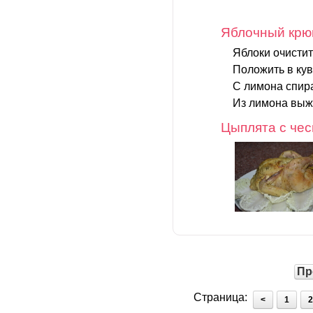
Яблочный кр
Яблоки очистит
Положить в ку
С лимона спира
Из лимона выжа
Цыплята с че
Пр
Страница:
<
1
2