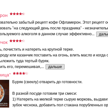
рон
овательно забытый рецепт кофе Офламерон. Этот рецепт 
овать "на следующий день после праздника" - незначитель
ользуемого алкоголя в данном случае эффективно...
даль
чок
, почистить и натереть на крупной терке.
роду или казанчик поставить на огонь, влить масло и когда 
выложить туда тертый буряк.
ть его, перемешивая,...
дальше
ница"
Буряк (свеклу) отварить до готовности.
В разной посуде готовим три смеси:
1) Натереть на мелкой терке сырую морковь, выдавит
зубок чеснока, добавить пол стакана порубленных ор