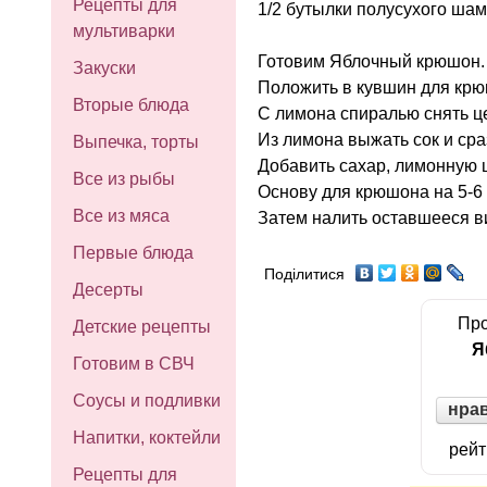
Рецепты для
1/2 бутылки полусухого шам
мультиварки
Готовим Яблочный крюшон. 
Закуски
Положить в кувшин для крю
Вторые блюда
С лимона спиралью снять це
Из лимона выжать сок и сра
Выпечка, торты
Добавить сахар, лимонную ц
Все из рыбы
Основу для крюшона на 5-6 
Все из мяса
Затем налить оставшееся в
Первые блюда
Поділитися
Десерты
Про
Детские рецепты
Я
Готовим в СВЧ
Соусы и подливки
нра
Напитки, коктейли
рейт
Рецепты для