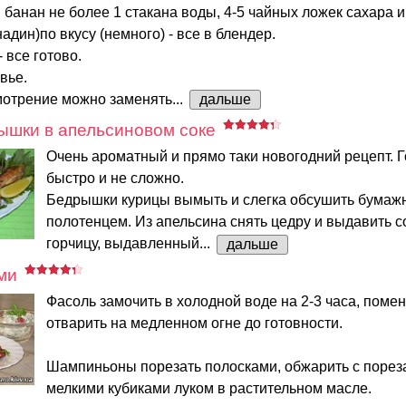
банан не более 1 стакана воды, 4-5 чайных ложек сахара и
адин)по вкусу (немного) - все в блендер.
- все готово.
вье.
мотрение можно заменять...
дальше
ышки в апельсиновом соке
Очень ароматный и прямо таки новогодний рецепт. 
быстро и не сложно.
Бедрышки курицы вымыть и слегка обсушить бума
полотенцем. Из апельсина снять цедру и выдавить с
горчицу, выдавленный...
дальше
ми
Фасоль замочить в холодной воде на 2-3 часа, помен
отварить на медленном огне до готовности.
Шампиньоны порезать полосками, обжарить с поре
мелкими кубиками луком в растительном масле.