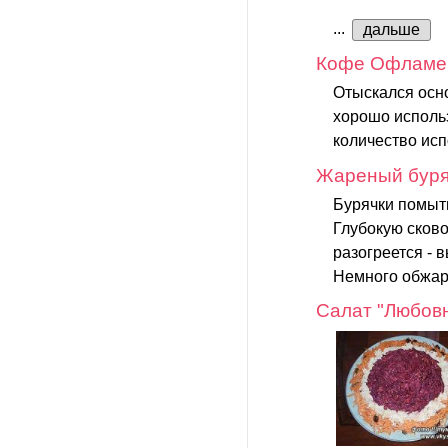
...
дальше
Кофе Офламе
Отыскался осн
хорошо использ
количество исп
Жареный буря
Бурячки помыть
Глубокую сково
разогреется - 
Немного обжари
Салат "Любов