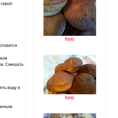
 сироп
Кекс
Готовится
жным
ок. Смешать
ять воду и
Кекс
занным