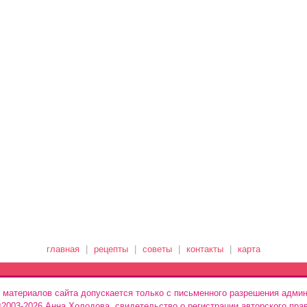
главная
|
рецепты
|
советы
|
контакты
|
карта
 материалов сайта допускается только с письменного разрешения админ
 ©2003-2026 Анна Холодова, свидетельство о регистрации авторского пра