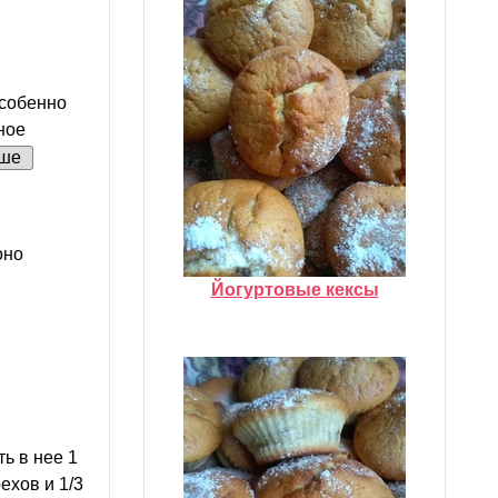
особенно
ное
ше
оно
Йогуртовые кексы
ь в нее 1
ехов и 1/3