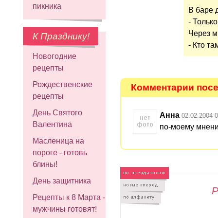
пикника
В баре 
- Только
Через м
К Празднику!
- Кто та
Новогодние
рецепты
Рождественские
Комментарии посет
рецепты
День Святого
Анна
02.02.2004 0
Валентина
по-моему мнен
Масленица на
пороге - готовь
блины!
День защитника
Р
Рецепты к 8 Марта -
мужчины готовят!