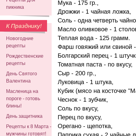
Мука - 175 гр.,
пикника
Дрожжи - 1 чайная ложка,
Соль - одна четверть чайно
К Празднику!
Масло оливковое - 1 столо
Теплая вода - 125 грамм.
Новогодние
рецепты
Фарш говяжий или свиной -
Болгарский перец - 1 штучк
Рождественские
рецепты
Томатная паста - по вкусу,
Сыр - 200 гр.,
День Святого
Валентина
Луковица - 1 штука,
Кубик (мясо на косточке "Маг
Масленица на
пороге - готовь
Чеснок - 1 зубчик,
блины!
Соль по вкусу,
День защитника
Перец по вкусу,
Орегано - щепотка,
Рецепты к 8 Марта -
мужчины готовят!
Паприка сухая - 2 чайные 