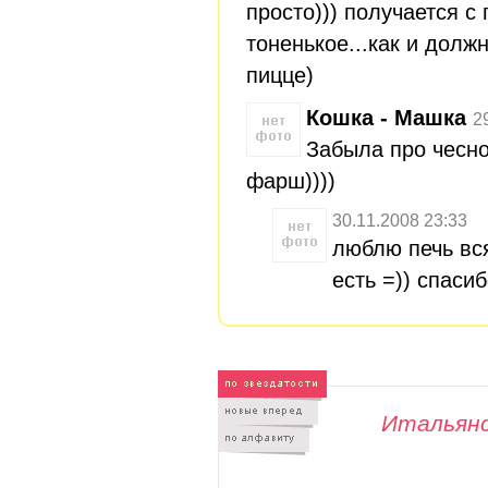
просто))) получается с 
тоненькое...как и долж
пицце)
Кошка - Машка
2
Забыла про чесно
фарш))))
30.11.2008 23:33
люблю печь вс
есть =)) спасиб
Итальянс