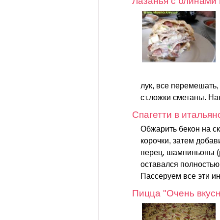
Лазанья с блинами 
лук, все перемешать,
ст.ложки сметаны. На
Спагетти в итальян
Обжарить бекон на с
корочки, затем доба
перец, шампиньоны (
оставался полностью
Пассеруем все эти ин
Пицца "Очень вкус