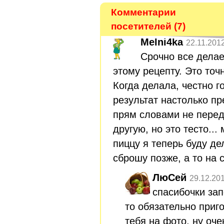
Комментарии
посетителей (7)
Melni4ka
22.11.201
Срочно все делае
этому рецепту. Это точ
Когда делала, честно г
результат настолько п
прям словами не перед
другую, но это тесто..
пиццу я теперь буду де
сброшу позже, а то на 
ЛюСей
29.12.20
спасибочки зап
то обязательно приг
тебя на фото, ну оче