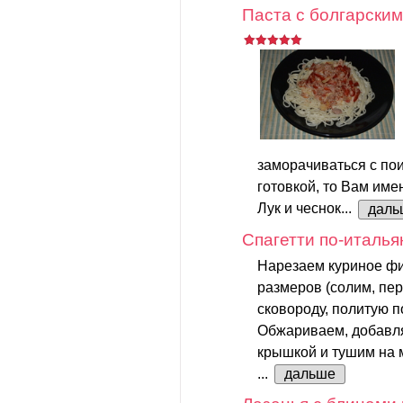
Паста с болгарским
заморачиваться с пои
готовкой, то Вам име
Лук и чеснок...
даль
Спагетти по-италья
Нарезаем куриное фи
размеров (солим, пер
сковороду, политую 
Обжариваем, добавл
крышкой и тушим на 
...
дальше