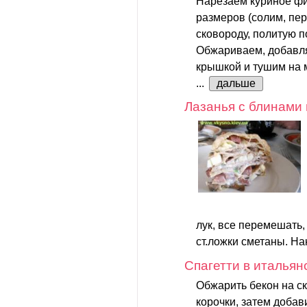
Нарезаем куриное фи
размеров (солим, пер
сковороду, политую 
Обжариваем, добавл
крышкой и тушим на 
...
дальше
Лазанья с блинами 
лук, все перемешать,
ст.ложки сметаны. На
Спагетти в итальян
Обжарить бекон на с
корочки, затем доба