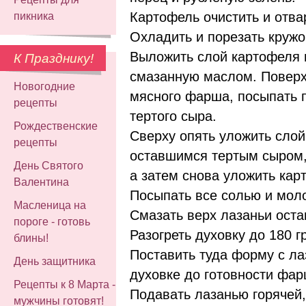
Картофель очистить и отва
пикника
Охладить и порезать кружо
Выложить слой картофеля 
К Празднику!
смазанную маслом. Поверх
Новогодние
мясного фарша, посыпать 
рецепты
тертого сыра.
Рождественские
Сверху опять уложить слой
рецепты
оставшимся тертым сыром,
День Святого
а затем снова уложить кар
Валентина
Посыпать все солью и мол
Масленица на
Смазать верх лазаньи ост
пороге - готовь
Разогреть духовку до 180 г
блины!
Поставить туда форму с ла
День защитника
духовке до готовности фарш
Рецепты к 8 Марта -
Подавать лазанью горячей,
мужчины готовят!