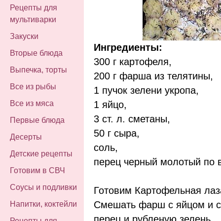
Рецепты для
мультиварки
Закуски
Ингредиенты:
Вторые блюда
300 г картофеля,
Выпечка, торты
200 г фарша из телятины,
Все из рыбы
1 пучок зелени укропа,
1 яйцо,
Все из мяса
3 ст. л. сметаны,
Первые блюда
50 г сыра,
Десерты
соль,
Детские рецепты
перец черный молотый по в
Готовим в СВЧ
Соусы и подливки
Готовим Картофельная лаз
Смешать фарш с яйцом и с
Напитки, коктейли
перец и рубленую зелень.
Рецепты для