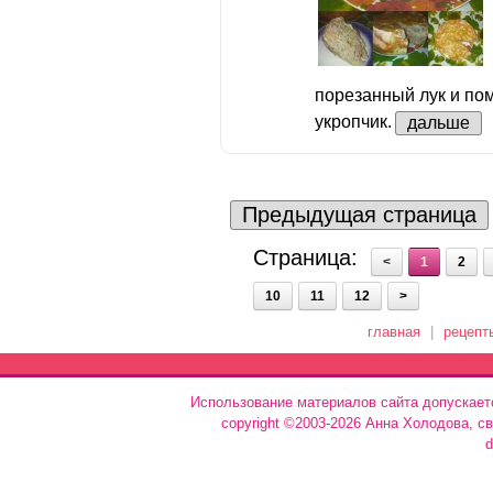
порезанный лук и по
укропчик.
дальше
Предыдущая страница
Страница:
<
1
2
10
11
12
>
главная
|
рецепт
Использование материалов сайта допускает
copyright ©2003-2026 Анна Холодова, с
d