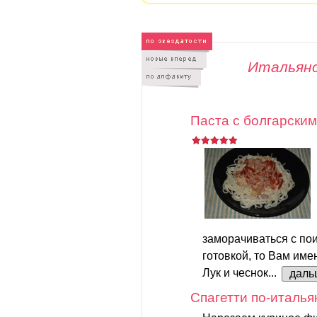
Итальянс
Паста с болгарским
заморачиваться с пои
готовкой, то Вам име
Лук и чеснок...
даль
Спагетти по-италья