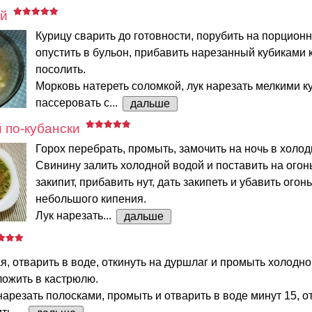
й
Курицу сварить до готовности, порубить на порционн
опустить в бульон, прибавить нарезанный кубиками 
посолить.
Морковь натереть соломкой, лук нарезать мелкими к
пассеровать с...
дальше
 по-кубански
Горох перебрать, промыть, замочить на ночь в холод
Свинину залить холодной водой и поставить на огонь
закипит, прибавить нут, дать закипеть и убавить огонь
небольшого кипения.
Лук нарезать...
дальше
я, отварить в воде, откинуть на дуршлаг и промыть холодно
ложить в кастрюлю.
арезать полосками, промыть и отварить в воде минут 15, от