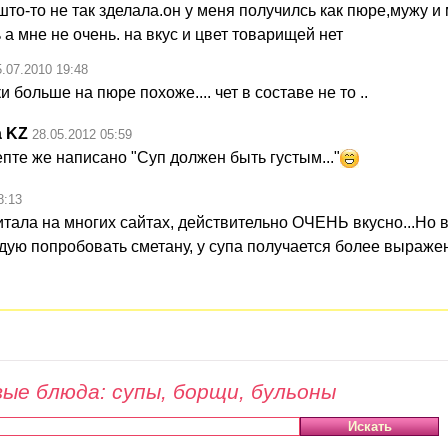
то-то не так зделала.он у меня получилсь как пюре,мужу и
а мне не очень. на вкус и цвет товарищей нет
5.07.2010 19:48
ики больше на пюре похоже.... чет в составе не то ..
 KZ
28.05.2012 05:59
пте же написано "Суп должен быть густым..."
8:13
итала на многих сайтах, действительно ОЧЕНЬ вкусно...Но 
дую попробовать сметану, у супа получается более выраже
ые блюда: супы, борщи, бульоны