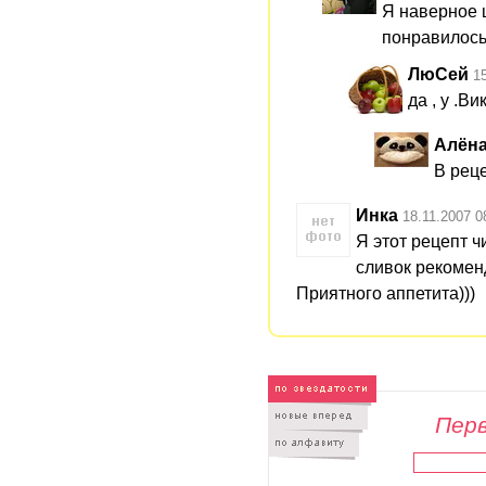
Я наверное ш
понравилось 
ЛюСей
1
да , у .В
Алёна
В реце
Инка
18.11.2007 0
Я этот рецепт ч
сливок рекомен
Приятного аппетита)))
Перв