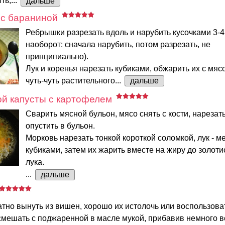
ь,...
дальше
 с бараниной
Ребрышки разрезать вдоль и нарубить кусочками 3-4
наоборот: сначала нарубить, потом разрезать, не
принципиально).
Лук и коренья нарезать кубиками, обжарить их с мяс
чуть-чуть растительного...
дальше
й капусты с картофелем
Сварить мясной бульон, мясо снять с кости, нарезат
опустить в бульон.
Морковь нарезать тонкой короткой соломкой, лук - м
кубиками, затем их жарить вместе на жиру до золоти
лука.
...
дальше
атно вынуть из вишен, хорошо их истолочь или воспользова
смешать с поджаренной в масле мукой, прибавив немного в