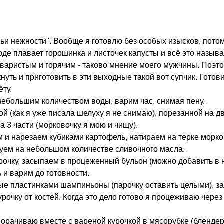
и нежности". Вообще я готовлю без особых изысков, потом
воде плавает горошинка и листочек капусты и всё это называ
варистым и горячим - таково мнение моего мужчины. Поэто
нуть и приготовить в эти выходные такой вот супчик. Готов
ёту.
 небольшим количеством воды, варим час, снимая пену.
ой (как я уже писала шелуху я не снимаю), порезанной на дв
а 3 части (морковочку я мою и чищу).
м и нарезаем кубиками картофель, натираем на терке морк
руем на небольшом количестве сливочного масла.
рочку, засыпаем в процеженный бульон (можно добавить в 
 и варим до готовности.
е пластинками шампиньоны (парочку оставить целыми), за
урочку от костей. Когда это дело готово я процеживаю через
оворачиваю вместе с вареной курочкой в мясорубке (блендер