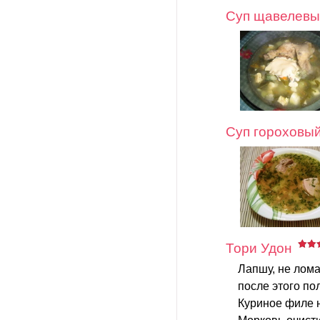
Суп щавелевы
Суп гороховый
Тори Удон
Лапшу, не лома
после этого по
Куриное филе н