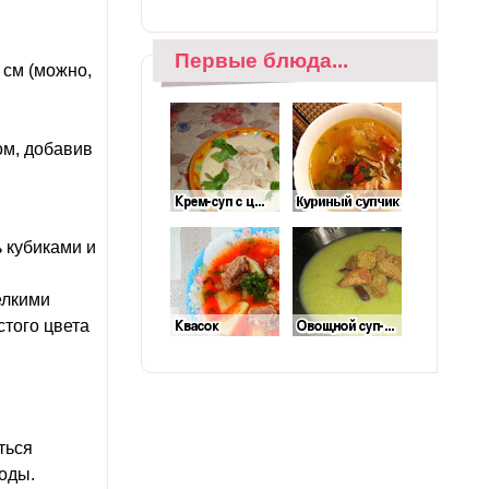
Первые блюда...
 см (можно,
ом, добавив
ь кубиками и
елкими
стого цвета
ться
оды.