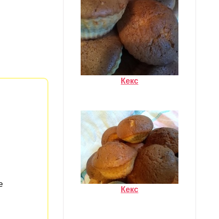
Кекс
е
Кекс