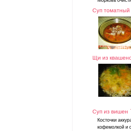
Морковь очистит
Суп томатный
Щи из квашено
Суп из вишен
Косточки аккур
кофемолкой и 