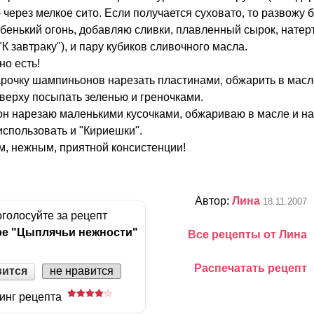
 через мелкое сито. Если получается суховато, то развожу 
бенький огонь, добавляю сливки, плавленный сырок, натер
"К завтраку"), и пару кубиков сливочного масла.
но есть!
рочку шампиньонов нарезать пластинами, обжарить в масл
 сверху посыпать зеленью и греночками.
тон нарезаю маленькими кусочками, обжариваю в масле и н
использовать и "Кириешки".
м, нежным, приятной консистенции!
Автор:
Лина
18.11.2007
голосуйте за рецепт
ре "Цыплячьи нежности"
Все рецепты от Лина
Распечатать рецепт
вится
не нравится
инг рецепта