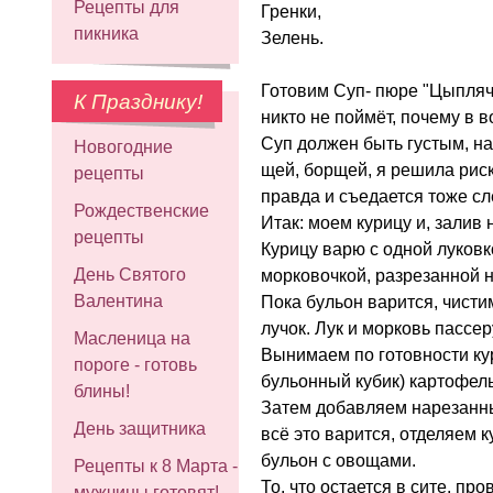
Рецепты для
Гренки,
пикника
Зелень.
Готовим Суп- пюре "Цыплячь
К Празднику!
никто не поймёт, почему в 
Суп должен быть густым, на
Новогодние
щей, борщей, я решила риск
рецепты
правда и съедается тоже сл
Рождественские
Итак: моем курицу и, залив
рецепты
Курицу варю с одной луковк
День Святого
морковочкой, разрезанной н
Валентина
Пока бульон варится, чисти
лучок. Лук и морковь пассе
Масленица на
Вынимаем по готовности ку
пороге - готовь
бульонный кубик) картофель
блины!
Затем добавляем нарезанны
День защитника
всё это варится, отделяем к
бульон с овощами.
Рецепты к 8 Марта -
То, что остается в сите, пр
мужчины готовят!