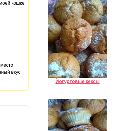
 моей кошке
вместо
нный вкус!
Йогуртовые кексы