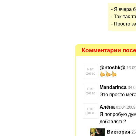
- Я вчера 
- Так-так-
- Просто з
Комментарии посет
@ntoshk@
13.0
Mandarinca
04.0
Это просто мега 
Алёна
03.04.2009
Я попробую дум
добавлять?
Виктория
26