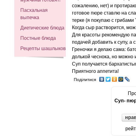
сожалению, нет) и протираю
Пасхальная
готовое пюре ставлю на сла
выпечка
терке (я покупаю с грибами 
Когда сыр растворится, мож
Диетические блюда
Для красоты рекомендую па
Постные блюда
подачей добавить к супу, а
Рецепты шашлыков
Греночки я делаю сама: ба
долькой чеснока, но можно 
Суп получается бархатисты
Приятного аппетита!
Поділитися
Про
Суп- пю
нра
рейт