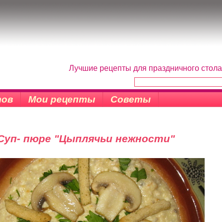
Лучшие рецепты для праздничного стола
тов
Мои рецепты
Советы
Суп- пюре "Цыплячьи нежности"