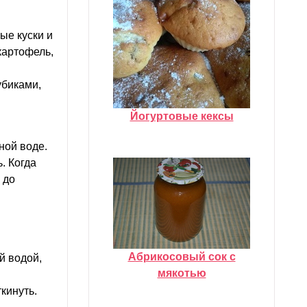
ые куски и
картофель,
убиками,
Йогуртовые кексы
ной воде.
. Когда
 до
Абрикосовый сок с
й водой,
мякотью
кинуть.