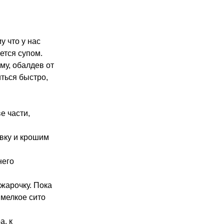
у что у нас
ется супом.
му, обалдев от
иться быстро,
е части,
овку и крошим
него
жарочку. Пока
 мелкое сито
а, к