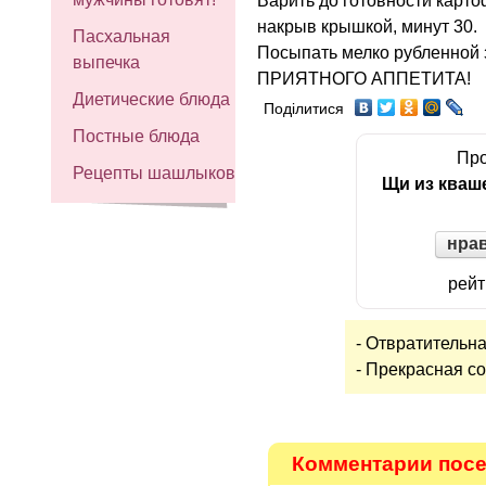
Варить до готовности карто
накрыв крышкой, минут 30.
Пасхальная
Посыпать мелко рубленной 
выпечка
ПРИЯТНОГО АППЕТИТА!
Диетические блюда
Поділитися
Постные блюда
Про
Рецепты шашлыков
Щи из кваш
нра
рейт
- Отвратительна
- Прекрасная со
Комментарии посе