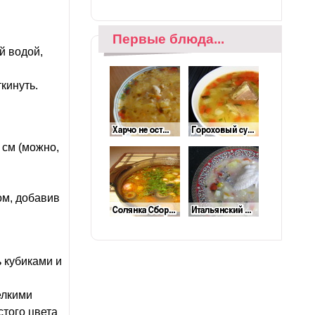
Первые блюда...
й водой,
кинуть.
 см (можно,
ом, добавив
ь кубиками и
елкими
стого цвета