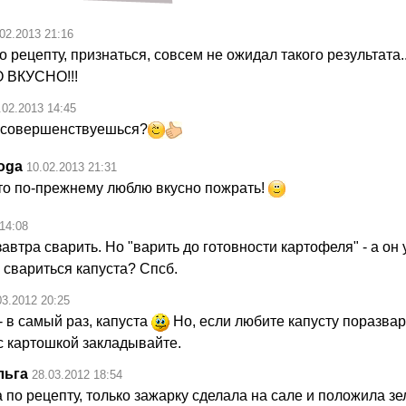
02.2013 21:16
о рецепту, признаться, совсем не ожидал такого результата.
ВКУСНО!!!
.02.2013 14:45
е совершенствуешься?
oga
10.02.2013 21:31
сто по-прежнему люблю вкусно пожрать!
14:08
автра сварить. Но "в
арить до готовности картофеля" - а он
и свариться капуста? Спсб.
03.2012 20:25
- в самый раз, капуста
Но, если любите капусту поразвар
с картошкой закладывайте.
льга
28.03.2012 18:54
 по рецепту, только зажарку сделала на сале и положила зе