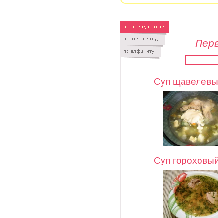
Перв
Суп щавелевы
Суп гороховый