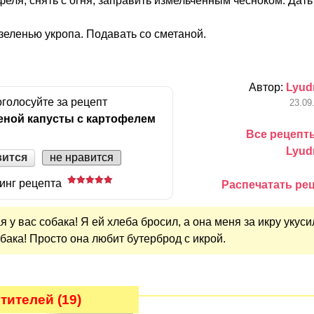
феля, снять с огня, заправить измельченным чесноком. Дать
зеленью укропа. Подавать со сметаной.
Автор:
Lyud
голосуйте за рецепт
23.09
еной капусты с картофелем
Все рецепт
Lyud
вится
не нравится
инг рецепта
Распечатать ре
я у вас собака! Я ей хлеба бросил, а она меня за икру укуси
бака! Просто она любит бутерброд с икрой.
тителей (19)