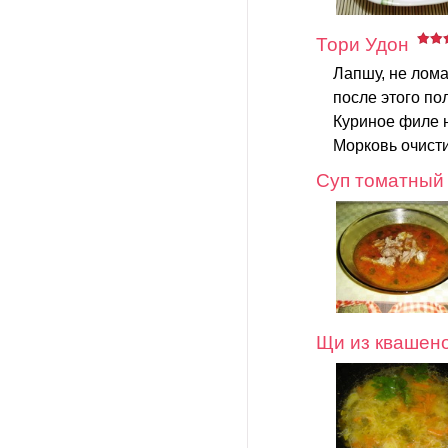
Тори Удон
Лапшу, не лома
после этого по
Куриное филе н
Морковь очистит
Суп томатный
Щи из квашено