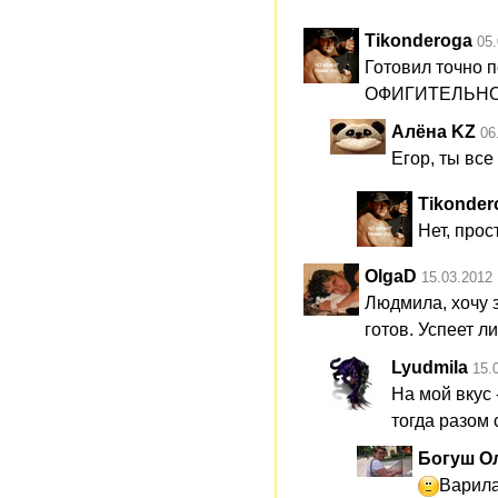
Tikonderoga
05.
Готовил точно п
ОФИГИТЕЛЬНО 
Алёна KZ
06
Егор, ты вс
Tikonder
Нет, про
OlgaD
15.03.2012 
Людмила, хочу з
готов. Успеет л
Lyudmila
15.
На мой вкус 
тогда разом 
Богуш О
Варила