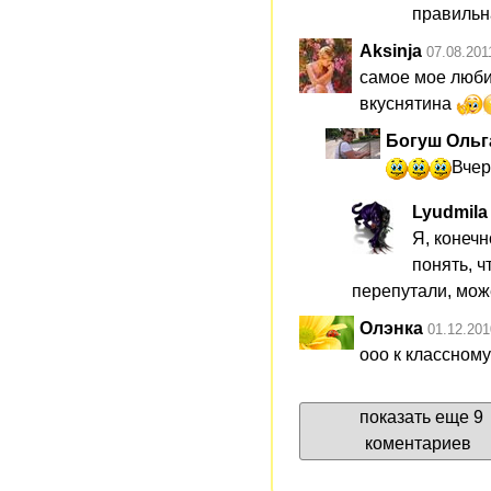
правильн
Aksinja
07.08.201
самое мое любим
вкуснятина
Богуш Ольг
Вчера
Lyudmila
Я, конечн
понять, ч
перепутали, мож
Олэнка
01.12.201
ооо к классному
показать еще 9
коментариев