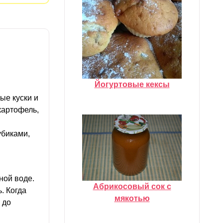
Йогуртовые кексы
ые куски и
картофель,
убиками,
ной воде.
Абрикосовый сок с
. Когда
мякотью
 до