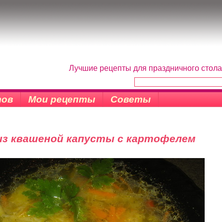
Лучшие рецепты для праздничного стола
тов
Мои рецепты
Советы
из квашеной капусты с картофелем