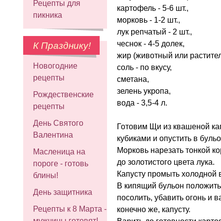
Рецепты для
картофель - 5-6 шт.,
пикника
морковь - 1-2 шт.,
лук репчатый - 2 шт.,
чеснок - 4-5 долек,
К Празднику!
жир (животный или раститель
Новогодние
соль - по вкусу,
рецепты
сметана,
зелень укропа,
Рождественские
вода - 3,5-4 л.
рецепты
День Святого
Готовим Щи из квашеной кап
Валентина
кубиками и опустить в бульо
Морковь нарезать тонкой ко
Масленица на
до золотистого цвета лука.
пороге - готовь
Капусту промыть холодной в
блины!
В кипящий бульон положить
День защитника
посолить, убавить огонь и в
Рецепты к 8 Марта -
конечно же, капусту.
мужчины готовят!