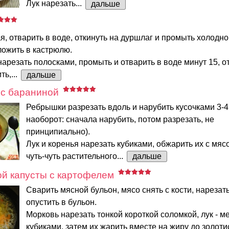
Лук нарезать...
дальше
я, отварить в воде, откинуть на дуршлаг и промыть холодно
ложить в кастрюлю.
арезать полосками, промыть и отварить в воде минут 15, от
ь,...
дальше
 с бараниной
Ребрышки разрезать вдоль и нарубить кусочками 3-4
наоборот: сначала нарубить, потом разрезать, не
принципиально).
Лук и коренья нарезать кубиками, обжарить их с мяс
чуть-чуть растительного...
дальше
й капусты с картофелем
Сварить мясной бульон, мясо снять с кости, нарезат
опустить в бульон.
Морковь нарезать тонкой короткой соломкой, лук - м
кубиками, затем их жарить вместе на жиру до золоти