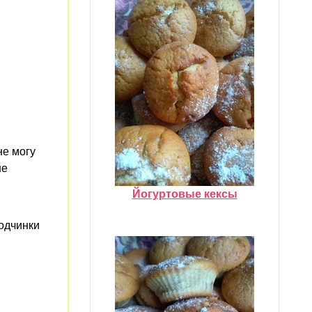
не могу
не
Йогуртовые кексы
одчинки