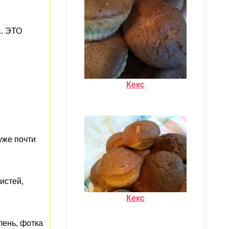
.. ЭТО
Кекс
 уже почти
истей,
Кекс
лень, фотка