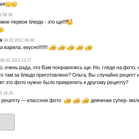
ая
1 09:36
ое первое блюдо - это щи!!!
а
04.03.2012 06:46
 варила, вкусно!!!!!!!
06.03.2012 12:17
о, очень рада, что Вам понравились щи. Но, глядя на фото, 
то там за блюдо приготовлено? Ольга, Вы случайно рецепт 
ет это фото нужно было прикрепить к другому рецепту?
0 19:25
 рецепту --- классное фото
девченки супер- мол