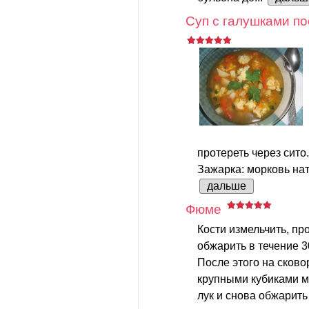
Суп с галушками по
протереть через сито.
Зажарка: морковь нате
дальше
Фюме
Кости измельчить, пр
обжарить в течение 3
После этого на сков
крупными кубиками мо
лук и снова обжарить 