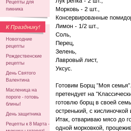
Лук репка - 2 шт.,
Рецепты для
Морковь - 2 шт.,
пикника
Консервированные помидор
Лимон - 1/2 шт.,
К Празднику!
Соль,
Новогодние
Перец,
рецепты
Зелень,
Рождественские
Лавровый лист,
рецепты
Уксус.
День Святого
Валентина
Готовим Борщ "Моя семья".
Масленица на
претендует на "Классически
пороге - готовь
готовлю борщ в своей семь
блины!
остренький, с кислиночкой 
День защитника
Итак, отвариваю мясо до го
Рецепты к 8 Марта -
одной морковкой, процежи
мужчины готовят!