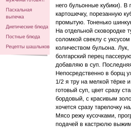
него бульонные кубики). В
Пасхальная
картошечку, порезанную ку
выпечка
промытую. Тоненько шинкую
Диетические блюда
На отдельной сковородке 
Постные блюда
соломкой свеклу с уксусо
Рецепты шашлыков
количеством бульона. Лук,
болгарский перец пассерую
добавляю в суп. Последняя
Непосредственно в борщ ух
1/2 я тру на мелкой тёрке 
готовый суп, цвет сразу с
бордовый, с красивым золо
хочется сразу тарелочку на
Мясо режу кусочками, прог
подачей в кастрюлю выжим