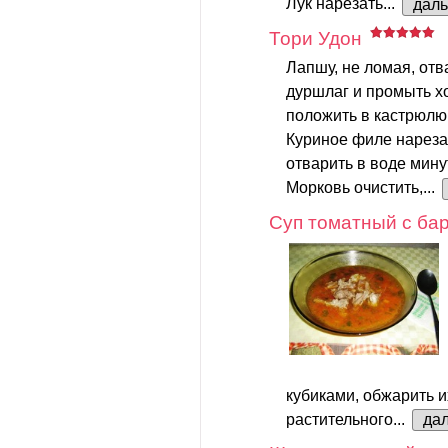
Лук нарезать...
дал
Тори Удон
Лапшу, не ломая, отва
дуршлаг и промыть хо
положить в кастрюлю
Куриное филе нареза
отварить в воде минут
Морковь очистить,...
Суп томатный с ба
кубиками, обжарить и
растительного...
да