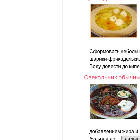
Сформовать небольши
шарики-фрикадельки.
Воду довести до кипен
Свекольник обычн
добавлением жира и
бульона до...
дальш