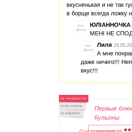
вкусненькая и не так гу
в борще всегда ложку н
ЮЛІАННОЧКА
МЕНІ НЕ СПОД
Лиля
29.05.20
А мне понра
даже ничего!!! Н
вкус!!!
Первые блюд
бульоны
Суп щавелевый