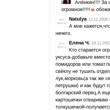
Алёнкин!!!! За
огромное!!!!!
обожа
Natulya
12.12.2008 
А мне кажется,чт
нечего.
Елена Ч.
28.11.200
Кто старается ог
уксуса-добавьте вмест
помидоров или томат.п
свёклу не тушить отдел
лук,морковь(а так же с
петрушки) и как будут 
болгарский перец.А ещ
картошечки отвариваю 
толкушечкой-получаетс