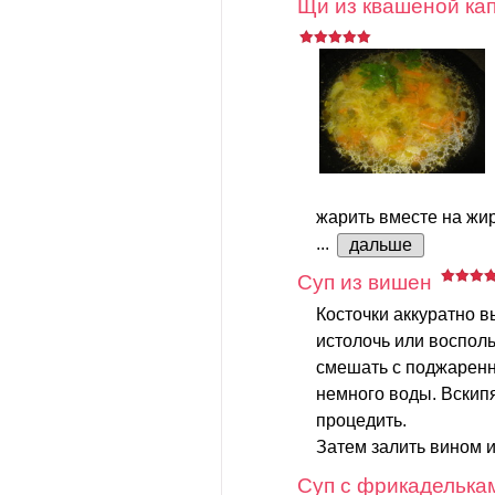
Щи из квашеной ка
жарить вместе на жир
...
дальше
Суп из вишен
Косточки аккуратно в
истолочь или воспол
смешать с поджаренн
немного воды. Вскипят
процедить.
Затем залить вином и 
Суп с фрикаделька