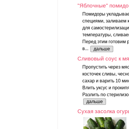
"Яблочные" помидо
Помидоры укладываем
специями, заливаем 
для самостерилизаци
температуры, сливае
Перед этим готовим р
в...
дальше
Сливовый соус к м
Пропустить через мя
косточек сливы, чесн
сахар и варить 10 ми
Влить уксус и прокип
Разлить по стерилизо
дальше
Сухая засолка огур