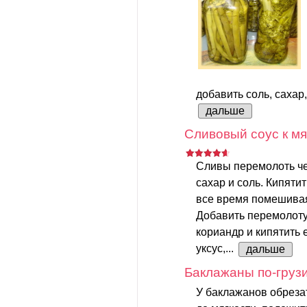
добавить соль, сахар, 
дальше
Сливовый соус к мя
Сливы перемолоть че
сахар и соль. Кипятит
все время помешива
Добавить перемолотую
кориандр и кипятить 
уксус,...
дальше
Баклажаны по-груз
У баклажанов обреза