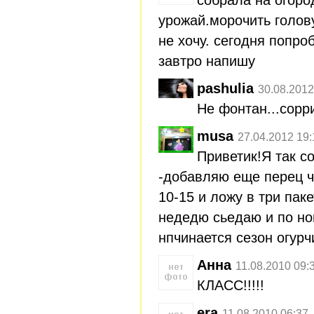
урожай.морочить голову
не хочу. сегодня попро
завтро напишу
pashulia
30.08.2012
Не фонтан...сорри
musa
27.04.2012 19:
Приветик!Я так со
-добавляю еще перец 
10-15 и ложу в три паке
недедю сьедаю и по но
нпчинается сезон огурч
Анна
11.08.2010 09:
КЛАСС!!!!!
era
11.08.2010 06:37