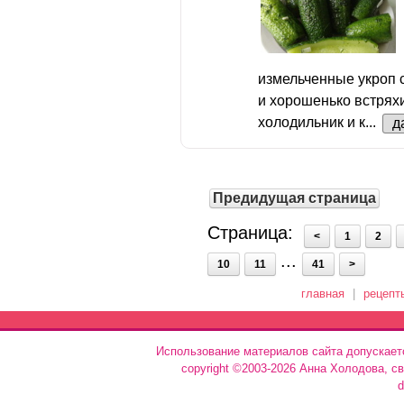
измельченные укроп 
и хорошенько встрях
холодильник и к...
д
Предидущая страница
Страница:
<
1
2
...
10
11
41
>
главная
|
рецепт
Использование материалов сайта допускает
copyright ©2003-2026 Анна Холодова, с
d