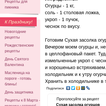
Рецепты для
Огурцы - 1 кг,
пикника
соль - 1 столовая ложка,
укроп - 1 пучок,
К Празднику!
чеснок по вкусу.
Новогодние
рецепты
Готовим Сухая засолка огу
Рождественские
Вечером моем огурцы и, н
рецепты
в целлофановый пакет. Туд
День Святого
измельченные укроп с чесн
Валентина
и хорошенько встряхиваем.
Масленица на
холодильник и к утру огурч
пороге - готовь
Хранить в холодильнике в 
блины!
Поділитися
День защитника
Проголосуйте за рецепт
Рецепты к 8 Марта -
Сухая засолка огурцов
мужчины готовят!