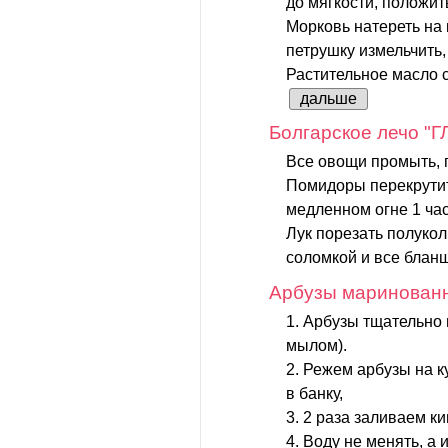
до мягкости, положить
Морковь натереть на 
петрушку измельчить,
Растительное масло с
дальше
Болгарское лечо "
Все овощи промыть, п
Помидоры перекрутит
медленном огне 1 ча
Лук порезать полукол
соломкой и все бланш
Арбузы маринован
1. Арбузы тщательно
мылом).
2. Режем арбузы на к
в банку,
3. 2 раза заливаем ки
4. Воду не менять, а 