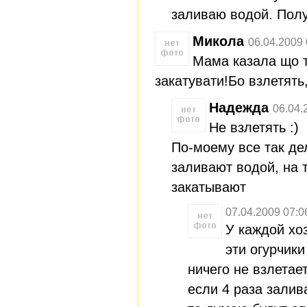
заливаю водой. Полу
Микола
06.04.2009 
Мама казала що т
закатувати!Бо взлетять,
Надежда
06.04.
Не взлетять :)
По-моему все так де
заливают водой, на т
закатывают
07.04.2009 07:0
У каждой хо
эти огурчики
ничего не взлетае
если 4 раза залив