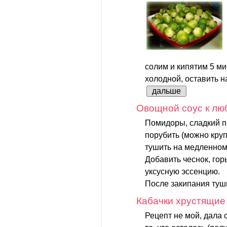
солим и кипятим 5 ми
холодной, оставить на
дальше
Овощной соус к лю
Помидоры, сладкий п
порубить (можно круп
тушить на медленном 
Добавить чеснок, горь
уксусную эссенцию.
После закипания туши
Кабачки хрустящие
Рецепт не мой, дала 