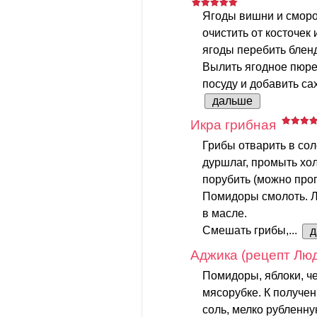
Ягоды вишни и смор
очистить от косточек 
ягоды перебить блен
Вылить ягодное пюре
посуду и добавить сах
дальше
Икра грибная
Грибы отварить в сол
дуршлаг, промыть хо
порубить (можно проп
Помидоры смолоть. Л
в масле.
Смешать грибы,...
д
Аджика (рецепт Лю
Помидоры, яблоки, ч
мясорубке. К получен
соль, мелко рубленну