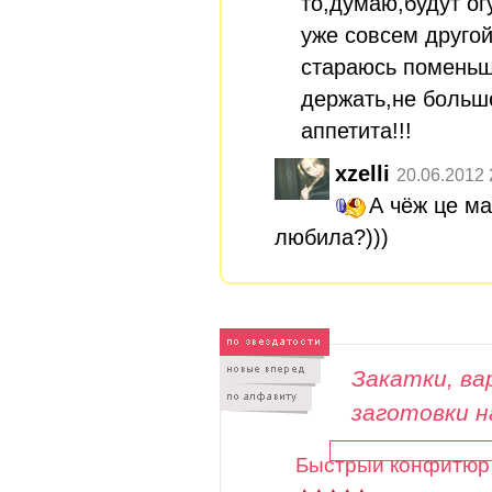
то,думаю,будут ог
уже совсем другой
стараюсь поменьш
держать,не больш
аппетита!!!
xzelli
20.06.2012 
А чёж це ма
любила?)))
Закатки, вар
заготовки н
Быстрый конфитюр 