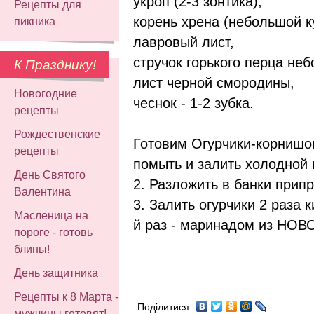
укроп (2-3 зонтика),
Рецепты для
корень хрена (небольшой к
пикника
лавровый лист,
стручок горького перца не
К Празднику!
лист черной смородины,
Новогодние
чеснок - 1-2 зубка.
рецепты
Рождественские
Готовим Огурчики-корнишон
рецепты
помыть и залить холодной 
День Святого
2. Разложить в банки припр
Валентина
3. Залить огурчики 2 раза к
Масленица на
й раз - маринадом из НОВО
пороге - готовь
блины!
День защитника
Рецепты к 8 Марта -
Поділитися
мужчины готовят!