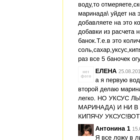
воду,то отмеряете,ск
маринада\ уйдет на э
добавляете на это к
добавки из расчета 
банок.Т.е.в это коли
соль,сахар,уксус,кип
раз все 5 баночек ог
ЕЛЕНА
25.08.20
а я первую вод
второй делаю марин
легко. НО УКСУС Л
МАРИНАДА) И НИ В
КИПЯЧУ УКСУС!ВОТ
Антонина 1
15.
Я все ложу в л