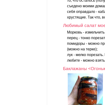
то, что осталось (по
съедено моими дома
себя оправдало - каб
хрустящие. Так что, 
Любимый салат мо
Морковь - измельчить
перец - тонко порезат
помидоры - можно пр
(можно на терке);
лук - мелко порезать.
любите - можно взять.
Баклажаны <Огонь