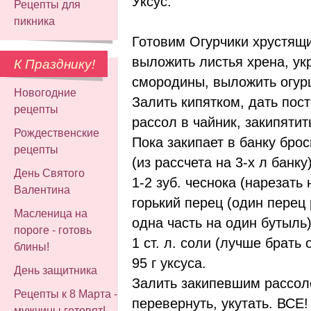
Уксус.
Рецепты для
пикника
Готовим Огурчики хрустящи
выложить листья хрена, ук
К Празднику!
смородины, выложить огур
Новогодние
Залить кипятком, дать пост
рецепты
рассол в чайник, закипятит
Рождественские
Пока закипает в банку брос
рецепты
(из рассчета на 3-х л банку)
День Святого
1-2 зуб. чеснока (нарезать
Валентина
горький перец (один перец 
Масленица на
одна часть на один бутыль)
пороге - готовь
1 ст. л. соли (лучше брать
блины!
95 г уксуса.
День защитника
Залить закипевшим рассоло
Рецепты к 8 Марта -
перевернуть, укутать. ВСЕ!
мужчины готовят!