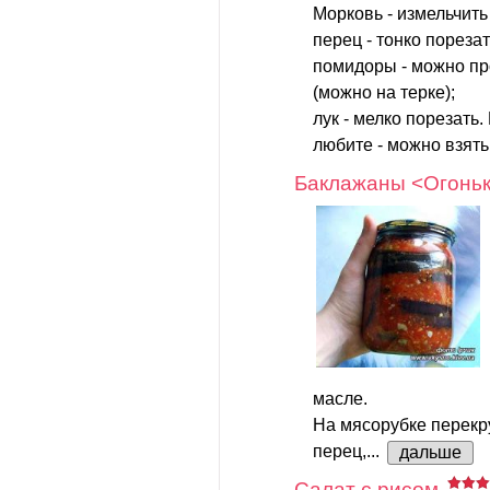
Морковь - измельчить
перец - тонко порезат
помидоры - можно пр
(можно на терке);
лук - мелко порезать.
любите - можно взять.
Баклажаны <Огонь
масле.
На мясорубке перекр
перец,...
дальше
Салат с рисом