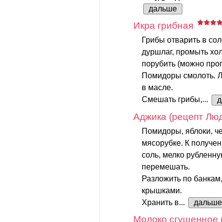
дальше
Икра грибная
Грибы отварить в сол
дуршлаг, промыть хо
порубить (можно проп
Помидоры смолоть. Л
в масле.
Смешать грибы,...
д
Аджика (рецепт Лю
Помидоры, яблоки, ч
мясорубке. К получен
соль, мелко рубленну
перемешать.
Разложить по банкам
крышками.
Хранить в...
дальше
Молоко сгущенное 