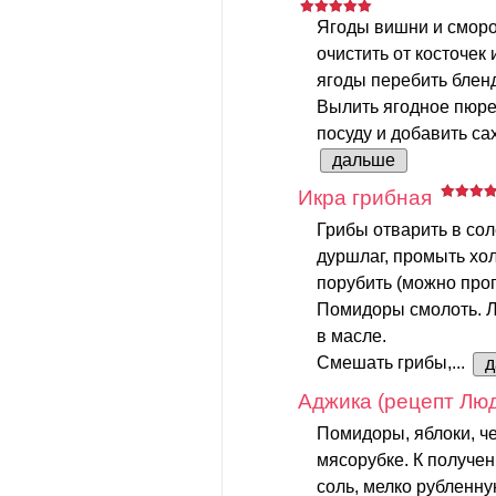
Ягоды вишни и смор
очистить от косточек 
ягоды перебить блен
Вылить ягодное пюре
посуду и добавить сах
дальше
Икра грибная
Грибы отварить в сол
дуршлаг, промыть хо
порубить (можно проп
Помидоры смолоть. Л
в масле.
Смешать грибы,...
д
Аджика (рецепт Лю
Помидоры, яблоки, ч
мясорубке. К получен
соль, мелко рубленну