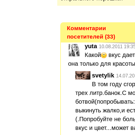
Комментарии
посетителей (33)
yuta
10.08.2011 19:3
Какой
вкус дает
она только для красот
svetylik
14.07.20
В том году сго
трех литр.банок.С м
ботвой(попробывать
выкинуть жалко,и ест
(.Попробуйте не бол
вкус и цвет...может в