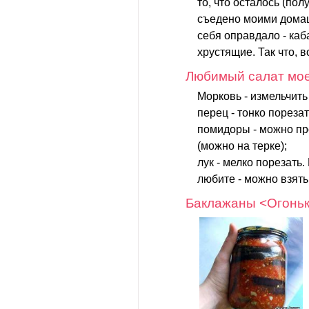
то, что осталось (по
съедено моими дома
себя оправдало - каб
хрустящие. Так что, 
Любимый салат мо
Морковь - измельчить
перец - тонко порезат
помидоры - можно пр
(можно на терке);
лук - мелко порезать.
любите - можно взять.
Баклажаны <Огонь