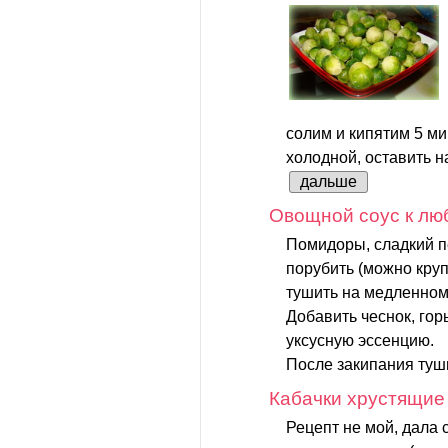
солим и кипятим 5 ми
холодной, оставить на
дальше
Овощной соус к лю
Помидоры, сладкий п
порубить (можно круп
тушить на медленном 
Добавить чеснок, горь
уксусную эссенцию.
После закипания туши
Кабачки хрустящие
Рецепт не мой, дала 