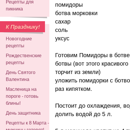
Рецепты для
помидоры
пикника
ботва морковки
сахар
К Празднику!
соль
уксус
Новогодние
рецепты
Готовим Помидоры в ботве.
Рождественские
рецепты
ботвы (вот этого красивого
торчит из земли)
День Святого
Валентина
уложить помидорки с ботво
раз кипятком.
Масленица на
пороге - готовь
блины!
Постоит до охлаждения, во
День защитника
долить водой до 5 л.
Рецепты к 8 Марта -
мужчины готовят!