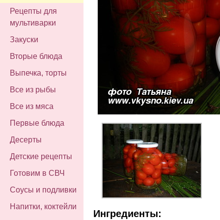
Рецепты для
мультиварки
Закуски
Вторые блюда
Выпечка, торты
Все из рыбы
Все из мяса
Первые блюда
Десерты
Детские рецепты
Готовим в СВЧ
Соусы и подливки
Напитки, коктейли
Ингредиенты: