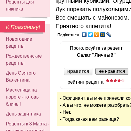
крупными кубиками. Огурцы
Рецепты для
Лук порезать полукольцами
пикника
Все смешать с майонезом.
Приятного аппетита!
К Празднику!
Поділитися
Новогодние
рецепты
Проголосуйте за рецепт
Салат "Яичный"
Рождественские
рецепты
нравится
не нравится
День Святого
Валентина
рейтинг рецепта
Масленица на
пороге - готовь
- Официант, вы мне принесли к
блины!
- А вы что, не можете разобрать
- Нет.
День защитника
- Тогда какая вам разница?
Рецепты к 8 Марта -
мужчины готовят!