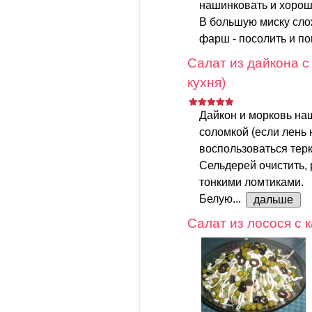
нашинковать и хорош
В большую миску слож
фарш - посолить и поп
Салат из дайкона с
кухня)
Дайкон и морковь на
соломкой (если лень 
воспользоваться терк
Сельдерей очистить, 
тонкими ломтиками.
Белую...
дальше
Салат из лосося с