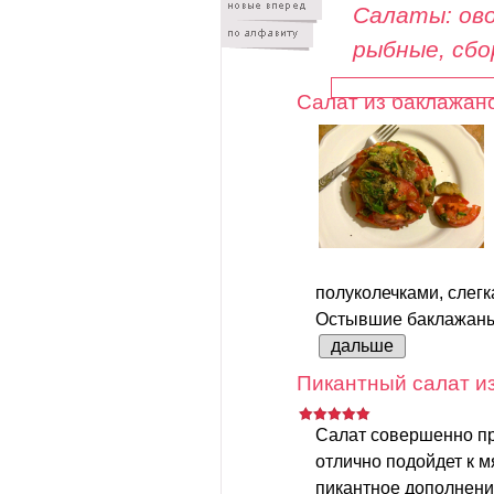
Салаты: ово
рыбные, сб
Салат из баклажан
полуколечками, слег
Остывшие баклажаны 
дальше
Пикантный салат из
Салат совершенно пр
отлично подойдет к 
пикантное дополнени