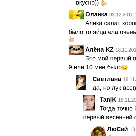
вкусно))
Олэнка
03.12.2010 
Алика салат хор
было то яйца ела очень
Алёна KZ
18.11.20
Это мой первый в
9 или 10 мне было
Светлана
18.11
да, но лук все
TaniK
18.11.2
Тогда точно
первый весенний 
ЛюСей
18