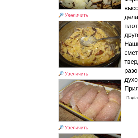
высо
Увеличить
дела
плот
друг
Наши
смет
твер
разо
Увеличить
духо
Прия
Поділ
Увеличить