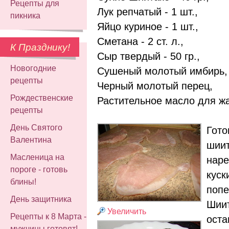
Рецепты для
Лук репчатый - 1 шт.,
пикника
Яйцо куриное - 1 шт.,
Сметана - 2 ст. л.,
К Празднику!
Сыр твердый - 50 гр.,
Новогодние
Сушеный молотый имбирь,
рецепты
Черный молотый перец,
Рождественские
Растительное масло для жа
рецепты
День Святого
Гото
Валентина
шиит
Масленица на
наре
пороге - готовь
куск
блины!
попе
День защитника
Шиит
Увеличить
Рецепты к 8 Марта -
оста
мужчины готовят!