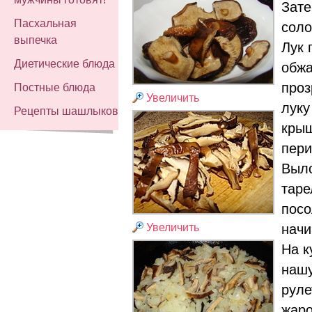
Зате
Пасхальная
соло
выпечка
Лук 
Диетические блюда
обжа
проз
Постные блюда
Увеличить
луку
Рецепты шашлыков
крыш
пери
Выло
таре
посо
Увеличить
начи
На к
нашу
руле
жаро