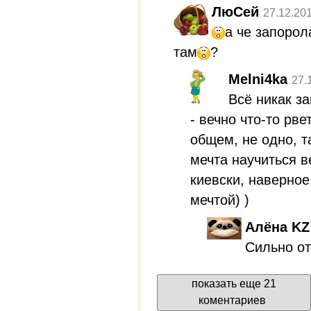
ЛюСей
27.12.20
а че запорол
там
?
Melni4ka
27.
Всё никак з
- вечно что-то рве
общем, не одно, т
мечта научиться в
киевски, наверное
мечтой) )
Алёна KZ
Сильно о
показать еще 21
коментариев