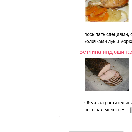
посыпать специями, 
колечками лук и морк
Ветчина индюшина
Обмазал растительны
посыпал молотым...