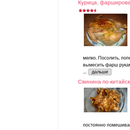
Курица, фарширова
мелко. Посолить, поп
вымесить фарш рука
...
дальше
Свинина по-китайс
постоянно помешива