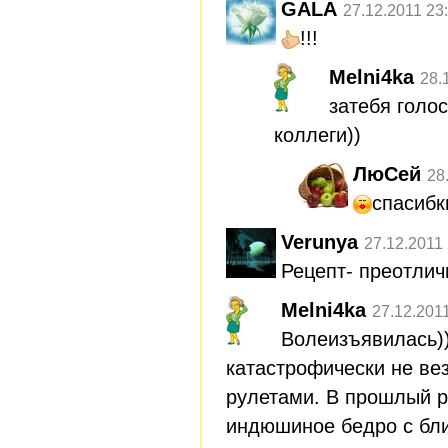
GALA
27.12.2011 23
!!!
Melni4ka
28.
затебя голо
коллеги))
ЛюСей
28
спасибк
Verunya
27.12.2011
Рецепт- преотли
Melni4ka
27.12.201
Волеизъявилась)
катастрофически не ве
рулетами. В прошлый р
индюшиное бедро с бли