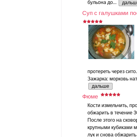
бульона до...
дальш
Суп с галушками по
протереть через сито.
Зажарка: морковь нате
дальше
Фюме
Кости измельчить, пр
обжарить в течение 3
После этого на сков
крупными кубиками мо
лук и снова обжарить 