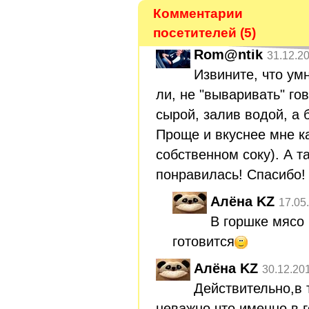
Комментарии
посетителей (5)
Rom@ntik
31.12.2
Извините, что ум
ли, не "вываривать" го
сырой, залив водой, а
Проще и вкуснее мне ка
собственном соку). А т
понравилась! Спасибо!
Алёна KZ
17.05
В горшке мясо
готовится
Алёна KZ
30.12.20
Действительно,в 
неважно,что именно в 