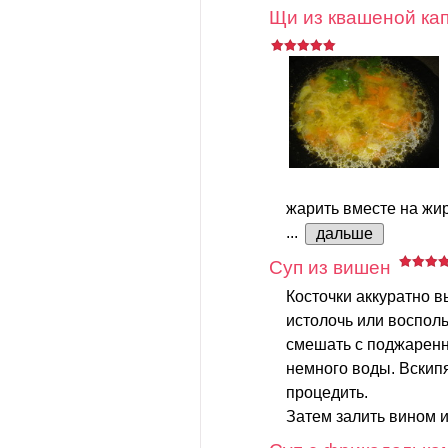
Щи из квашеной ка
жарить вместе на жир
...
дальше
Суп из вишен
Косточки аккуратно в
истолочь или воспол
смешать с поджаренн
немного воды. Вскипят
процедить.
Затем залить вином и 