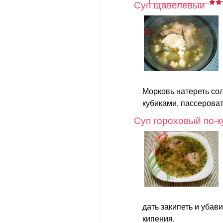
Суп щавелевый
Морковь натереть сол
кубиками, пассеровать
Суп гороховый по-к
дать закипеть и убав
кипения.