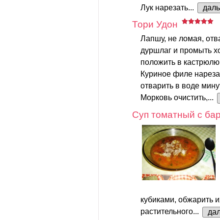
Лук нарезать...
дал
Тори Удон
Лапшу, не ломая, отва
дуршлаг и промыть хо
положить в кастрюлю
Куриное филе нареза
отварить в воде минут
Морковь очистить,...
Суп томатный с ба
кубиками, обжарить и
растительного...
да