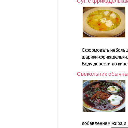
Суп с фрикаделька
Сформовать небольши
шарики-фрикадельки.
Воду довести до кипен
Свекольник обычн
добавлением жира и