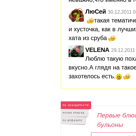
ЛюСей
30.12.2011 0
такая тематич
и хусточка, как в лучш
хата из сруба
VELENA
29.12.2011
Люблю такую похл
вкусно.А глядя на тако
захотелось есть.
Первые блюд
бульоны