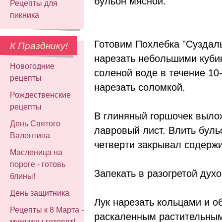
бульон мясной.
Рецепты для
пикника
Готовим Похлебка "Суздаль
К Празднику!
нарезать небольшими кубик
Новогодние
соленой воде в течение 10
рецепты
нарезать соломкой.
Рождественские
рецепты
В глиняный горшочек выло
День Святого
лавровый лист. Влить бульо
Валентина
четверти закрывал содерж
Масленица на
пороге - готовь
Запекать в разогретой духо
блины!
День защитника
Лук нарезать кольцами и о
Рецепты к 8 Марта -
раскаленным растительны
мужчины готовят!