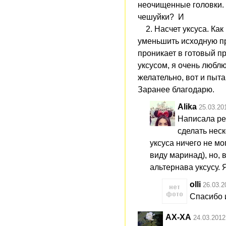
неочищенные головки.
чешуйки? И
2. Насчет уксуса. Как 
уменьшить исходную про
проникает в готовый пр
уксусом, я очень люблю
желательно, вот и пыт
Заранее благодарю.
Alika
25.03.20
Написала ре
сделать неск
уксуса ничего не мо
виду маринад), но, 
альтернава уксусу.
olli
26.03.2
Спасибо и
АХ-ХА
24.03.2012