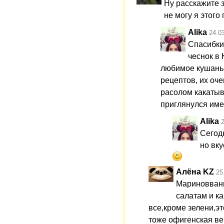
Ну расскажите 
не могу я этого
Alika
24.0
Спасибки
чеснок в 
любимое кушанье,
рецептов, их оче
расолом какатыв
приглянулся име
Alika
Сегод
но вк
Алёна KZ
25
Мариновванны
салатам и к
все,кроме зелени,эт
тоже офигенская ве