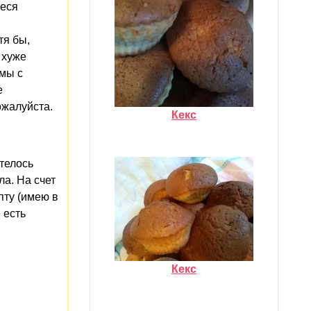
иеся
тя бы,
 хуже
емы с
е
ожалуйста.
Кекс
отелось
ла. На счет
епту (имею в
 есть
Кекс