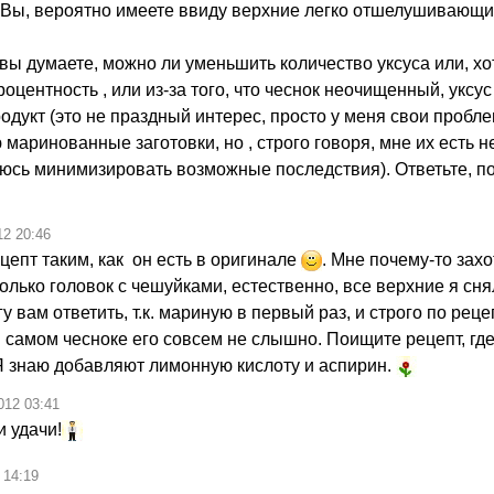
 Вы, вероятно имеете ввиду верхние легко отшелушивающ
вы думаете, можно ли уменьшить количество уксуса или, хо
центность , или из-за того, что чеснок неочищенный, уксус
одукт (это не праздный интерес, просто у меня свои пробл
 маринованные заготовки, но , строго говоря, мне их есть н
аюсь минимизировать возможные последствия). Ответьте, п
12 20:46
цепт таким, как он есть в оригинале
. Мне почему-то зах
олько головок с чешуйками, естественно, все верхние я сня
гу вам ответить, т.к. мариную в первый раз, и строго по рец
в самом чесноке его совсем не слышно. Поищите рецепт, где
 Я знаю добавляют лимонную кислоту и аспирин.
012 03:41
 удачи!
 14:19