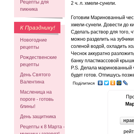
Рецепты для
2 ч. л. хмели-сунели.
пикника
Готовим Маринованный чесно
хмели-сунели. Довести до ки
К Празднику!
Сделать раствор для того, ч
можно разделить на зубчики
Новогодние
соленой водой, охладить хо
рецепты
Чеснок аккуратно разложит
Рождественские
банку пластмассовой крышк
рецепты
P.S. Делала маринованный ч
День Святого
будет готов. Отпишусь позже
Валентина
Поділитися
Масленица на
Про
пороге - готовь
Ма
блины!
День защитника
нра
Рецепты к 8 Марта -
рейт
мужчины готовят!