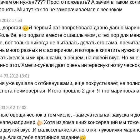
зачем он нужен???? Просто пожевать? А зачем в таком кол
 понять. Мы тут как-то не заморачиваемся с чесноком
3.2012 17:58
, дорогая
Я первый раз попробовала давно-давно мари
Колыбе, его подали вместе с шашлычком, с тех пор для мен
 вот только никогда не пыталась делать его сама, пречитал
нь много разных и с аспирином, и которые кипятить нужно 
ать железными крышками, в общем, на любой вкус. Но мне
нно этот. Хмели-сунели дает очень интересную нотку чеснок
24.03.2012 18:01
ня уже кушала с отбивнушками, еще похрустывает, не полно
уснота неимоверная. Итого прошло 2 дня. Я нго мариновала
.03.2012 12:03
е овощи,чеснок в том числе, - замечательная закуска и до
анапе,например.
Хотя из домашних консерваций мы тоже
о другой вкус .И малюсенькие,как ноготки, луковички мари
щь.Алика,тебе партийное задание