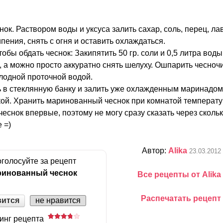
к. Раствором воды и уксуса залить сахар, соль, перец, ла
пения, снять с огня и оставить охлаждаться.
тобы обдать чеснок: Закипятить 50 гр. соли и 0,5 литра воды
, а можно просто аккуратно снять шелуху. Ошпарить чесно
лодной проточной водой.
ь в стеклянную банку и залить уже охлажденным маринадом
ой. Хранить маринованный чеснок при комнатой температу
еснок впервые, поэтому не могу сразу сказать через скольк
 =)
Автор:
Alika
23.03.2012
голосуйте за рецепт
ринованный чеснок
Все рецепты от Alika
Распечатать рецепт
вится
не нравится
инг рецепта