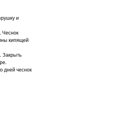
врушку и
. Чеснок
чины кипящей
. Закрыть
ре.
о дней чеснок