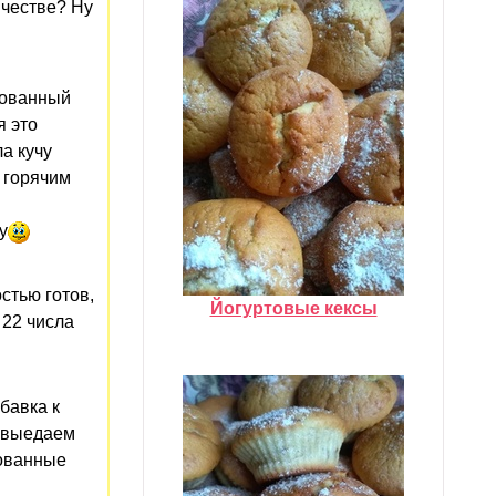
ичестве? Ну
нованный
я это
а кучу
и горячим
у
стью готов,
Йогуртовые кексы
 22 числа
бавка к
 выедаем
нованные