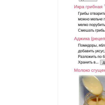
Икра грибная
Грибы отварить
можно мельче п
мелко порубить
Смешать грибы,
Аджика (реце
Помидоры, ябло
добавить уксус
Разложить по 
Хранить в...
д
Молоко сгуще