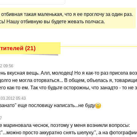
 отбивная такая маленькая, что я ее проглочу за один раз.
сь! Нашу отбивную вы будете жевать полчаса.
тителей (21)
2 09:56
нь вкусная вещь. Алл, молодец! Но я как-то раз присела во
долго не могла оторваться... В общем, объелась я, товарищи.
го как-то ем. Так что будьте осторожны, что занадто - то не 
.03.2012 05:43
занато" еще пословицу написать...не буду
7
не мариновала чеснок, поэтому у меня возникли вопросы:
...можно просто аккуратно снять шелуху.", а на фотографи