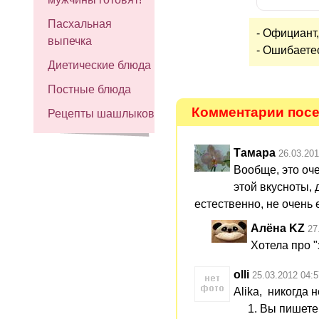
Пасхальная
- Официант,
выпечка
- Ошибаете
Диетические блюда
Постные блюда
Комментарии посе
Рецепты шашлыков
Тамара
26.03.201
Вообще, это оче
этой вкусноты, 
естественно, не очень е
Алёна KZ
27
Хотела про "
olli
25.03.2012 04:5
Alika, никогда 
1. Вы пишете:"