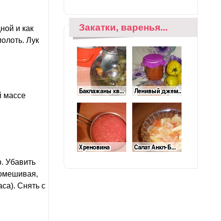
Закатки, варенья...
ной и как
олоть. Лук
й массе
р. Убавить
помешивая,
са). Снять с