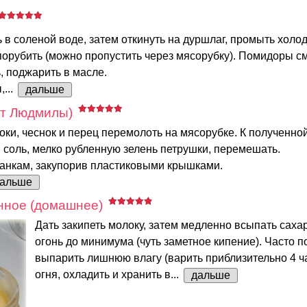
 в соленой воде, затем откинуть на дуршлаг, промыть холод
орубить (можно пропустить через мясорубку). Помидоры см
, поджарить в масле.
...
дальше
пт Людмилы)
ки, чеснок и перец перемолоть на мясорубке. К полученно
, соль, мелко рубленную зелень петрушки, перемешать.
банкам, закупорив пластиковыми крышками.
альше
нное (домашнее)
Дать закипеть молоку, затем медленно всыпать саха
огонь до минимума (чуть заметное кипение). Часто 
выпарить лишнюю влагу (варить приблизительно 4 ча
огня, охладить и хранить в...
дальше