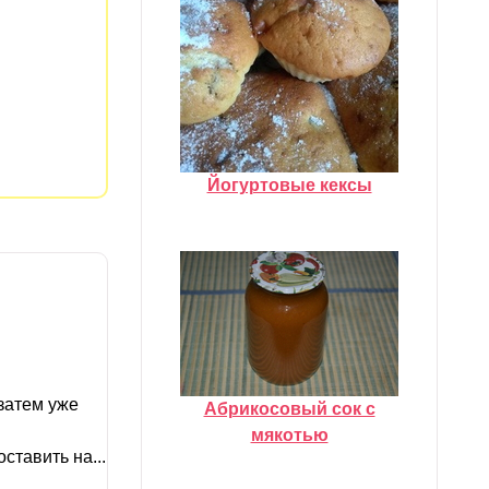
Йогуртовые кексы
затем уже
Абрикосовый сок с
мякотью
ставить на...