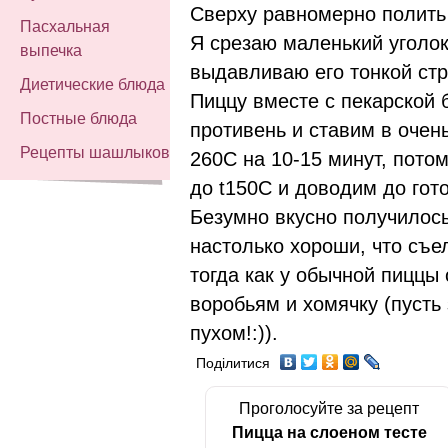
Сверху равномерно полить
Пасхальная
Я срезаю маленький уголок
выпечка
выдавливаю его тонкой стр
Диетические блюда
Пиццу вместе с пекарской 
Постные блюда
противень и ставим в очень
Рецепты шашлыков
260C на 10-15 минут, пот
до t150C и доводим до гот
Безумно вкусно получилос
настолько хороши, что съе
тогда как у обычной пиццы
воробьям и хомячку (пусть
пухом!:)).
Поділитися
Проголосуйте за рецепт
Пицца на слоеном тесте