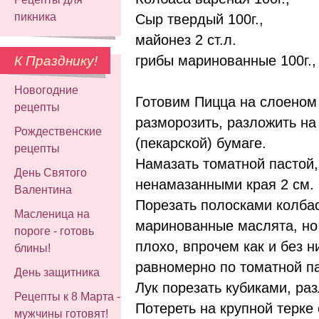
пикника
Сыр твердый 100г.,
майонез 2 ст.л.
грибы маринованные 100г.,
К Празднику!
Новогодние
Готовим Пицца на слоеном 
рецепты
разморозить, разложить н
Рождественские
(пекарской) бумаге.
рецепты
Намазать томатной пастой,
День Святого
ненамазанными края 2 см.
Валентина
Порезать полосками колбас
Масленица на
маринованные маслята, но 
пороге - готовь
плохо, впрочем как и без ни
блины!
равномерно по томатной па
День защитника
Лук порезать кубиками, ра
Рецепты к 8 Марта -
Потереть на крупной терке 
мужчины готовят!