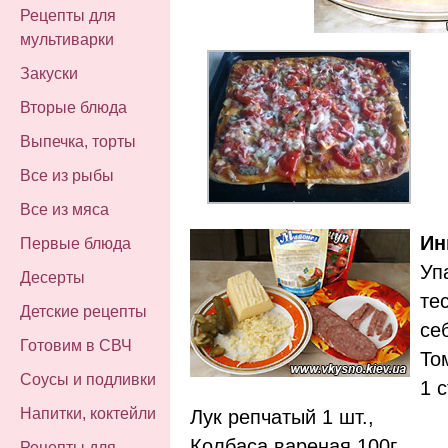
Рецепты для
мультиварки
Закуски
Вторые блюда
Выпечка, торты
Все из рыбы
Все из мяса
Ин
Первые блюда
Уп
Десерты
те
Детские рецепты
се
Готовим в СВЧ
То
Соусы и подливки
1 с
Напитки, коктейли
Лук репчатый 1 шт.,
Колбаса вареная 100г.,
Рецепты для