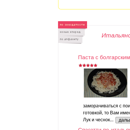
Итальянс
Паста с болгарским
заморачиваться с пои
готовкой, то Вам име
Лук и чеснок...
даль
Спагетти по-италья