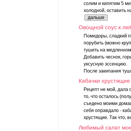
солим и кипятим 5 ми
холодной, оставить на
дальше
Овощной соус к лю
Помидоры, сладкий п
порубить (можно круп
тушить на медленном 
Добавить чеснок, горь
уксусную эссенцию.
После закипания туши
Кабачки хрустящие
Рецепт не мой, дала 
то, что осталось (по
съедено моими дома
себя оправдало - каб
хрустящие. Так что, 
Любимый салат мо