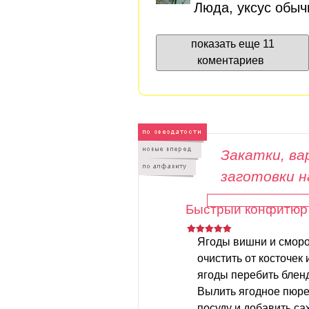
Люда, уксус обы
показать еще 11
коментариев
Закатки, вар
заготовки н
Быстрый конфитюр 
Ягоды вишни и смор
очистить от косточек 
ягоды перебить блен
Вылить ягодное пюре
посуду и добавить сах