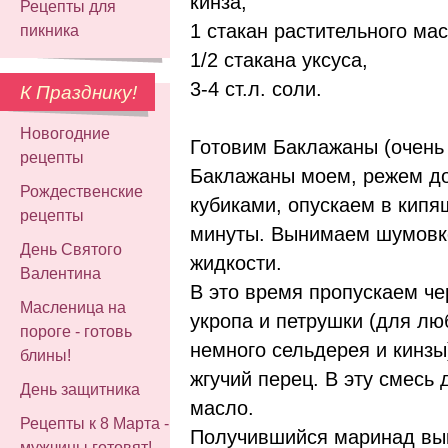
кинза,
Рецепты для
1 стакан растительного мас
пикника
1/2 стакана уксуса,
3-4 ст.л. соли.
К Празднику!
Новогодние
Готовим Баклажаны (очень 
рецепты
Баклажаны моем, режем д
Рождественские
кубиками, опускаем в кипя
рецепты
минуты. Вынимаем шумовко
День Святого
жидкости.
Валентина
В это время пропускаем че
Масленица на
укропа и петрушки (для л
пороге - готовь
немного сельдерея и кинзы
блины!
жгучий перец. В эту смесь 
День защитника
масло.
Рецепты к 8 Марта -
Получившийся маринад вы
мужчины готовят!