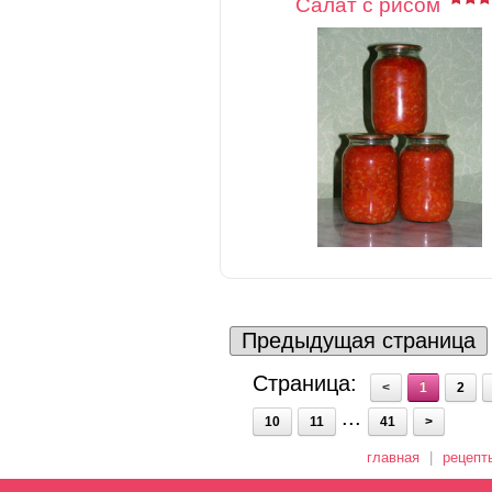
Салат с рисом
Предыдущая страница
Страница:
<
1
2
...
10
11
41
>
главная
|
рецепт