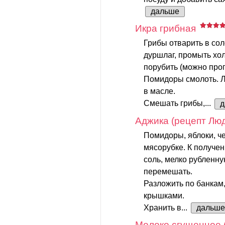
дальше
Икра грибная
Грибы отварить в сол
дуршлаг, промыть хо
порубить (можно проп
Помидоры смолоть. Л
в масле.
Смешать грибы,...
д
Аджика (рецепт Лю
Помидоры, яблоки, ч
мясорубке. К получен
соль, мелко рубленну
перемешать.
Разложить по банкам
крышками.
Хранить в...
дальше
Молоко сгущенное 