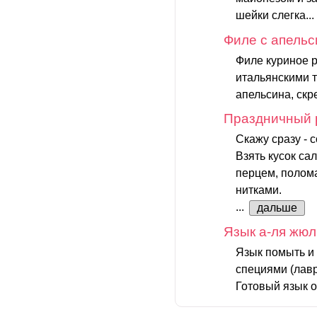
шейки слегка...
Филе с апель
Филе куриное 
итальянскими т
апельсина, ск
Праздничный 
Скажу сразу - 
Взять кусок с
перцем, полом
нитками.
...
дальше
Язык а-ля жю
Язык помыть и 
специями (лавр
Готовый язык о