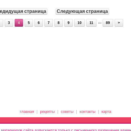
едидущая страница
Следующая страница
...
3
4
5
6
7
8
9
10
11
89
>
главная
|
рецепты
|
советы
|
контакты
|
карта
 материалов сайта допускается только с письменного разрешения админ