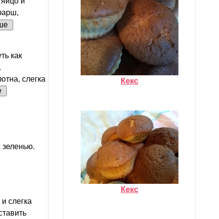
 яйцо и
фарш,
ше
ть как
.
отна, слегка
Кекс
е
с зеленью.
Кекс
и слегка
ставить