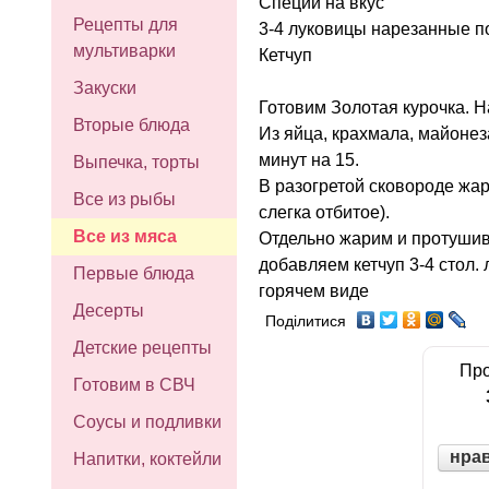
Специи на вкус
Рецепты для
3-4 луковицы нарезанные 
мультиварки
Кетчуп
Закуски
Готовим Золотая курочка. Н
Вторые блюда
Из яйца, крахмала, майонеза
минут на 15.
Выпечка, торты
В разогретой сковороде жари
Все из рыбы
слегка отбитое).
Все из мяса
Отдельно жарим и протушива
добавляем кетчуп 3-4 стол.
Первые блюда
горячем виде
Десерты
Поділитися
Детские рецепты
Про
Готовим в СВЧ
Соусы и подливки
нра
Напитки, коктейли