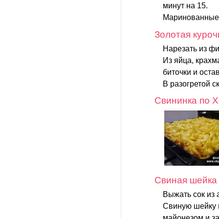
минут на 15.
Маринованные 
Золотая куроч
Нарезать из фи
Из яйца, крахм
биточки и остав
В разогретой с
Свининка по 
Свиная шейка 
Выжать сок из 
Свиную шейку в
майонезом и за