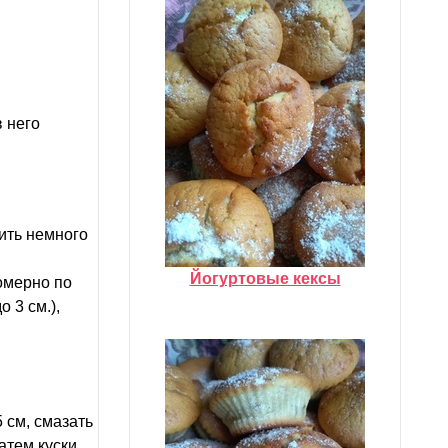
в него
ить немного
Йогуртовые кексы
омерно по
 3 см.),
 см, смазать
атем куски