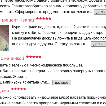
ь через мясорубку с одной луковицей и чесноком, добавить
сить. Гранат разобрать по зернам и половину добавить в 
мешать. Сформировать продолговатые котлетки и...
даль
 (рецепт Ksana)
Куриное филе надрезать вдоль на 2 части и разверну
книжку и отбить. Посолить и поперчить с двух сторон
На разделочную доску выложить в виде цельного пол
внахлест друг с другом. Сверху выложить...
дальш
 с начинкой
ать с зеленью и чесноком(чеснока побольше).
тбить, посолить, поперчить и в середину завернуть творог 
исткой. Жарить.
 шампиньоны+сметана+лук....
дальше
цами
(можно использовать индюшиное мясо) нарезать порционно 
ить(не солить), слегка приправить куриными специями и и о