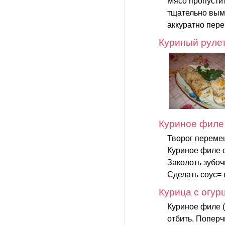
Мясо пропустит
тщательно выме
аккуратно пере
Куриный рулет
Куриное филе
Творог перемеш
Куриное филе о
Заколоть зубоч
Сделать соус=
Курица с огур
Куриное филе 
отбить. Поперч