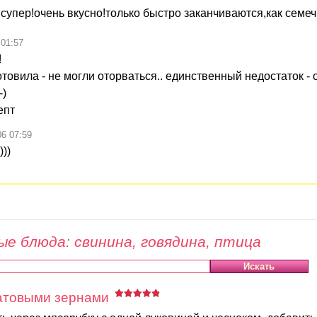
супер!очень вкусно!только быстро заканчиваются,как семечк
 01:57
!
отовила - не могли оторваться.. единственный недостаток - 
-)
епт
06 07:59
))
е блюда: свинина, говядина, птица
натовыми зернами