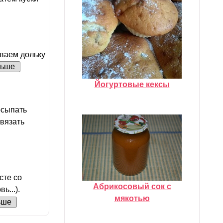
иваем дольку
льше
Йогуртовые кексы
осыпать
вязать
сте со
Абрикосовый сок с
ь...).
мякотью
ьше