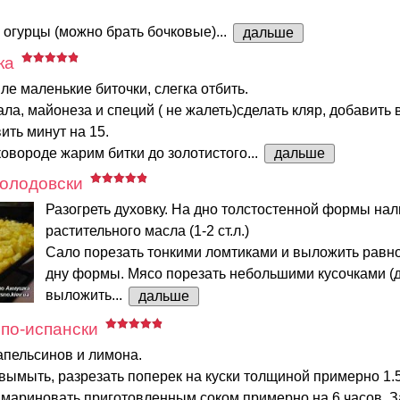
огурцы (можно брать бочковые)...
дальше
ка
ле маленькие биточки, слегка отбить.
ала, майонеза и специй ( не жалеть)сделать кляр, добавить 
ить минут на 15.
ковороде жарим битки до золотистого...
дальше
Холодовски
Разогреть духовку. На дно толстостенной формы нал
растительного масла (1-2 ст.л.)
Сало порезать тонкими ломтиками и выложить равн
дну формы. Мясо порезать небольшими кусочками (до
выложить...
дальше
по-испански
апельсинов и лимона.
ымыть, разрезать поперек на куски толщиной примерно 1.5
мариновать приготовленным соком примерно на 6 часов. З