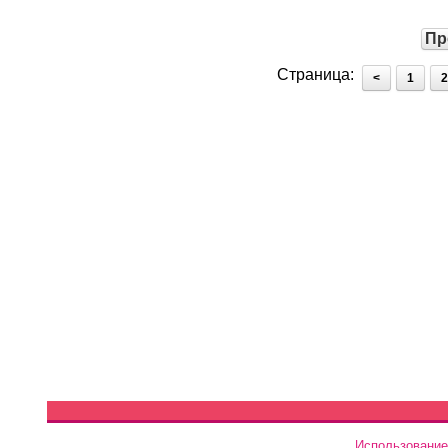
Пр
Страница:
<
1
2
Использование