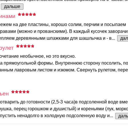
дальше
синами
режем на две пластины, хорошо солим, перчим и посыпаем
равами (можно и прованскими). В каждый кусочек заворач
репляем деревянными шпажками для шашлычка и - в...
да
рулет
сочетание необычное, но это вкусно.
ала прямоугольной формы. Внутреннюю сторону посолить, п
анным лавровым листом и изюмом. Свернуть рулетом, пере
льен
отварить до готовности (2,5-3 часа)в подсоленной воде вме
ушка, перец горошком и душистый) и кореньями (лук, морков
пустить ненадолго в холодную подсоленную воду и...
дал