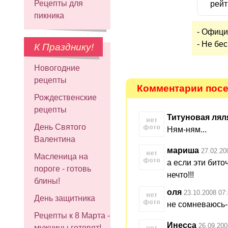
Рецепты для
рейт
пикника
- Офици
- Не бес
К Празднику!
Новогодние
рецепты
Комментарии посет
Рождественские
рецепты
Титуновая лял
День Святого
Ням-ням...
Валентина
мариша
27.02.20
Масленица на
а если эти бито
пороге - готовь
нечто!!!
блины!
оля
23.10.2008 07
День защитника
не сомневаюсь-
Рецепты к 8 Марта -
Инесса
26.09.200
мужчины готовят!