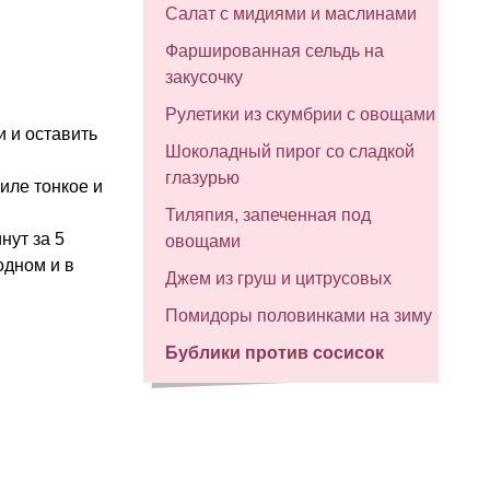
Салат с мидиями и маслинами
Фаршированная сельдь на
закусочку
Рулетики из скумбрии с овощами
и и оставить
Шоколадный пирог со сладкой
глазурью
филе тонкое и
Тиляпия, запеченная под
нут за 5
овощами
одном и в
Джем из груш и цитрусовых
Помидоры половинками на зиму
Бублики против сосисок