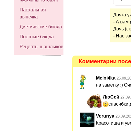
Пасхальная
Дочка у
выпечка
- А вам
Диетические блюда
Дочь (ск
- Нас за
Постные блюда
Рецепты шашлыков
Комментарии посе
Melni4ka
25.09.2
на заметку :) Оч
ЛюСей
27.09
спасибки 
Verunya
23.09.20
Красотища и ув