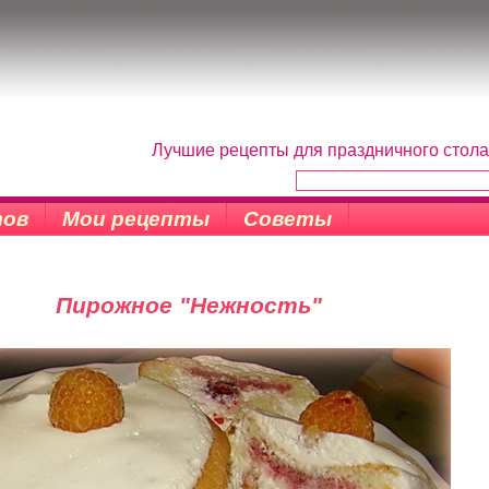
Лучшие рецепты для праздничного стола
тов
Мои рецепты
Советы
Пирожное "Нежность"