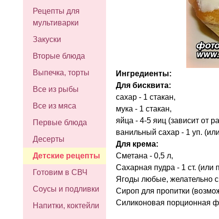
Рецепты для
мультиварки
Закуски
Вторые блюда
Выпечка, торты
Ингредиенты:
Для бисквита:
Все из рыбы
сахар - 1 стакан,
Все из мяса
мука - 1 стакан,
яйца - 4-5 яиц (зависит от р
Первые блюда
ванильный сахар - 1 уп. (ил
Десерты
Для крема:
Сметана - 0,5 л,
Детские рецепты
Сахарная пудра - 1 ст. (или п
Готовим в СВЧ
Ягоды любые, желательно с 
Соусы и подливки
Сироп для пропитки (возмо
Силиконовая порционная ф
Напитки, коктейли