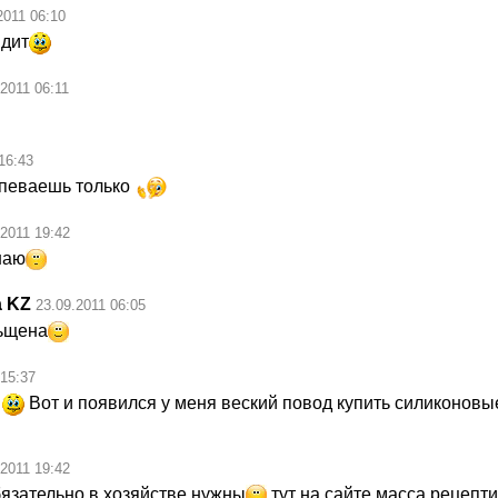
2011 06:10
ядит
.2011 06:11
16:43
спеваешь только
.2011 19:42
наю
 KZ
23.09.2011 06:05
ьщена
 15:37
!
Вот и появился у меня веский повод купить силиконовы
.2011 19:42
язательно в хозяйстве нужны
тут на сайте масса рецепти