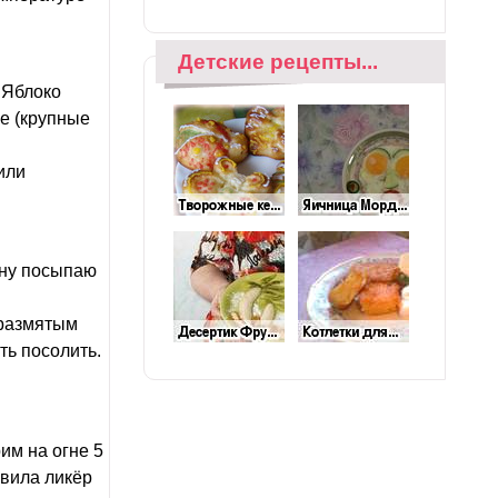
Детские рецепты...
 Яблоко
ке (крупные
или
тану посыпаю
 размятым
ть посолить.
им на огне 5
авила ликёр