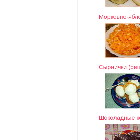
Морковно-ябл
Сырнички (ре
Шоколадные к