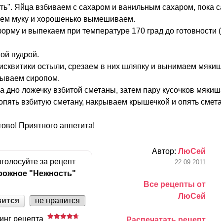
ь". Яйца взбиваем с сахаром и ванильным сахаром, пока с
яем муку и хорошенько вымешиваем.
орму и выпекаем при температуре 170 град до готовности 
ой пудрой.
бисквитики остыли, срезаем в них шляпку и вынимаем мякиш
тываем сиропом.
а дно ложечку взбитой сметаны, затем пару кусочков мякиш
м опять взбитую сметану, накрываем крышечкой и опять смет
ово! Приятного аппетита!
Автор:
ЛюСей
голосуйте за рецепт
22.09.2011
рожное "Нежность"
Все рецепты от
ЛюСей
вится
не нравится
инг рецепта
Распечатать рецепт