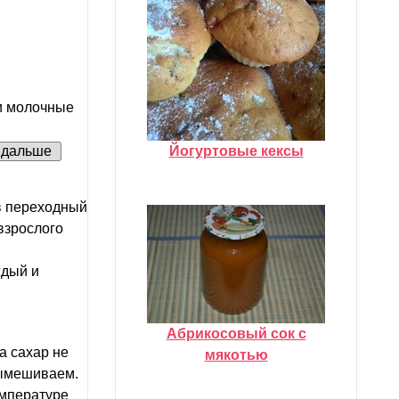
ли молочные
Йогуртовые кексы
дальше
в переходный
 взрослого
ждый и
Абрикосовый сок с
а сахар не
мякотью
вымешиваем.
емпературе