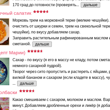
170 град до готовности (проверять...
дальше
очный салатик
Морковь трем на морковной терке (мелкие чешуйки).
очистить от шкурки и семян, трем на свекольной тер
чешуйки), по вкусу добавляем сахар.
Заправить растительным рафинированным маслом 
сметаной.
дальше
цепт Марии)
Сахар - по вкусу (я его в массу не кладу, потом сме
немного сахарной пудрой).
Творог через сито пропустить и растереть с яйцами,
вилкой бананом и сахаром (если кладете в массу), чу
...
дальше
олбаски
Какао смешиваем с сахаром, молоком и маслом. Вар
минут. Добавляем дробленные орехи и ликёр (я доб