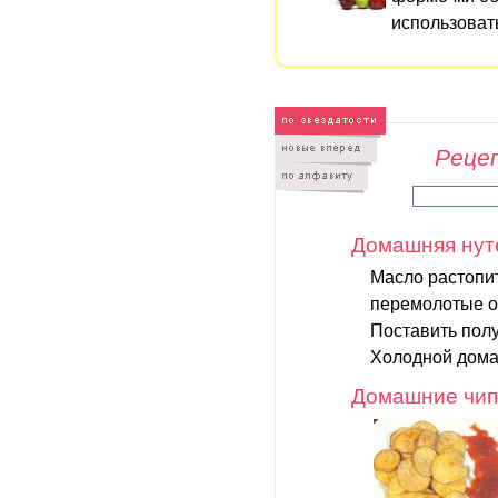
использоват
Рецеп
Домашняя нут
Масло растопи
перемолотые ор
Поставить полу
Холодной дома
Домашние чи