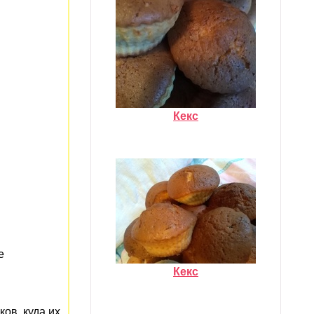
Кекс
е
Кекс
ков, куда их