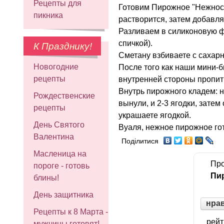
Рецепты для
Готовим Пирожное "Нежност
пикника
растворится, затем добавл
Разливаем в силиконовую ф
спичкой).
К Празднику!
Сметану взбиваете с сахарн
Новогодние
После того как наши мини-
рецепты
внутренней стороны пропи
Внутрь пирожного кладем: н
Рождественские
вынули, и 2-3 ягодки, зате
рецепты
украшаете ягодкой.
День Святого
Вуаля, нежное пирожное гот
Валентина
Поділитися
Масленица на
Про
пороге - готовь
Пи
блины!
День защитника
нра
Рецепты к 8 Марта -
рейт
мужчины готовят!