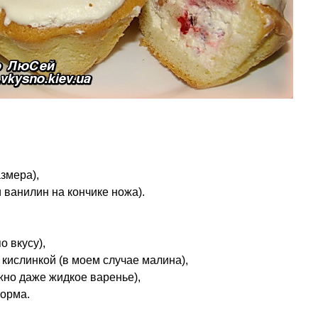
азмера),
и ванилин на кончике ножа).
о вкусу),
кислинкой (в моем случае малина),
жно даже жидкое варенье),
орма.