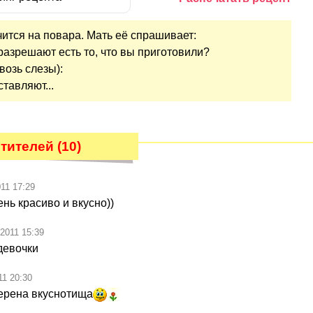
чится на повара. Мать её спрашивает:
 разрешают есть то, что вы приготовили?
возь слезы):
ставляют...
тителей (10)
011 17:29
ень красиво и вкусно))
.2011 15:39
девочки
11 20:30
ерена вкуснотища