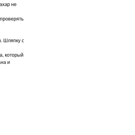
ахар не
(проверять
. Шляпку с
а, который
ана и