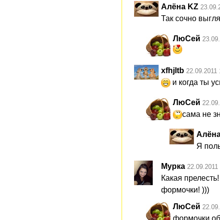
Алёна KZ
23.09.
Так сочно выгл
ЛюСей
23.09
xfhjltb
22.09.2011 
и когда ты у
ЛюСей
22.09
сама не з
Алёна
Я пол
Мурка
22.09.2011
Какая прелесть
формочки! )))
ЛюСей
22.09
формочки об