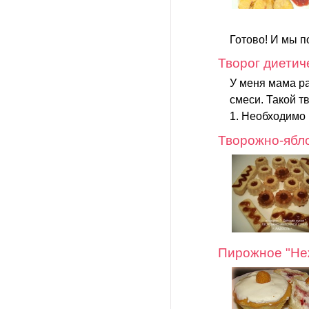
Готово! И мы п
Творог диетич
У меня мама ра
смеси. Такой тв
1. Необходимо 
Творожно-ябл
Пирожное "Не