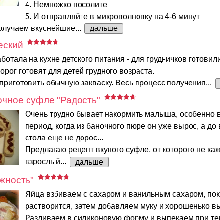
4. Немножко посолите
5. И отправляйте в микроволновку на 4-6 минут
олучаем вкуснейшие...
дальше
еский
ботала на кухне детского питания - для грудничков готови
орог готовят для детей грудного возраста.
приготовить обычную закваску. Весь процесс получения...
очное суфле "Радость"
Очень трудно бывает накормить малыша, особенно 
период, когда из баночного пюре он уже вырос, а до
стола еще не дорос...
Предлагаю рецепт вкуного суфле, от которого не ка
взрослый...
дальше
жность"
Яйца взбиваем с сахаром и ванильным сахаром, пок
растворится, затем добавляем муку и хорошенько 
Разливаем в силиконовую форму и выпекаем при т