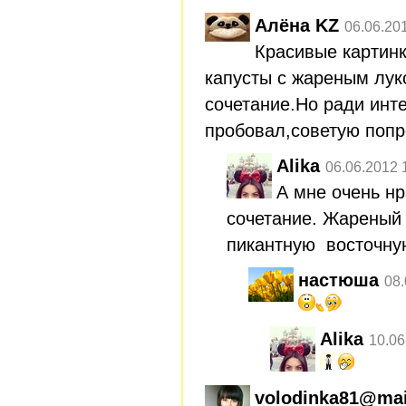
Алёна KZ
06.06.20
Красивые картин
капусты с жареным лук
сочетание.Но ради инте
пробовал,советую попр
Alika
06.06.2012 
А мне очень нр
сочетание. Жареный 
пикантную восточну
настюша
08.
Alika
10.06
volodinka81@mai