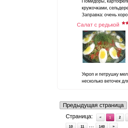
Помидоры, картофель
кружочками, сельдер
Заправка: очень хоро
Салат с редькой
Укроп и петрушку мел
несколько веточек для
Предыдущая страница
Страница:
<
1
2
...
10
11
140
>