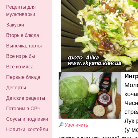
Рецепты для
мультиварки
Закуски
Вторые блюда
Выпечка, торты
Все из рыбы
Все из мяса
Инг
Первые блюда
Моло
Десерты
коча
Детские рецепты
Чесн
Готовим в СВЧ
стре
Соусы и подливки
Лук 
Увеличить
(у м
Напитки, коктейли