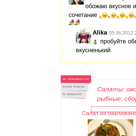
обожаю вкусное 
сочетание
Alika
05.06.2012 
пробуйте обя
вкусненький
Салаты: ово
рыбные, сб
Салат из баклажан