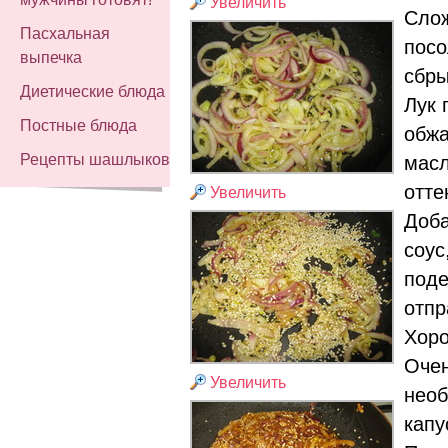
Увеличить
Слож
Пасхальная
посо
выпечка
сбры
Диетические блюда
Лук 
Постные блюда
обжа
Рецепты шашлыков
масл
отте
Увеличить
Доба
соус
поде
отпр
Хор
Очен
Увеличить
необ
капу