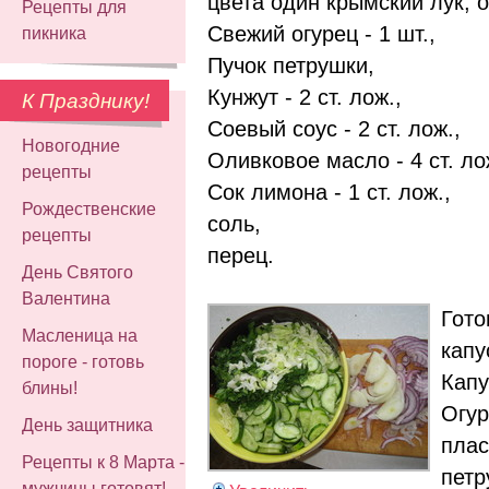
цвета один крымский лук, 
Рецепты для
Свежий огурец - 1 шт.,
пикника
Пучок петрушки,
Кунжут - 2 ст. лож.,
К Празднику!
Соевый соус - 2 ст. лож.,
Новогодние
Оливковое масло - 4 ст. ло
рецепты
Сок лимона - 1 ст. лож.,
Рождественские
соль,
рецепты
перец.
День Святого
Валентина
Гото
Масленица на
капу
пороге - готовь
Капу
блины!
Огур
День защитника
плас
Рецепты к 8 Марта -
петр
мужчины готовят!