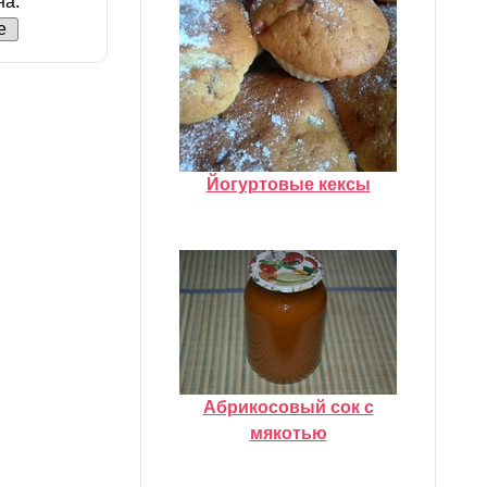
на.
е
Йогуртовые кексы
Абрикосовый сок с
мякотью