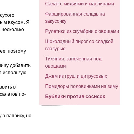
Салат с мидиями и маслинами
Фаршированная сельдь на
сухого
закусочку
рым вкусом. Я
 несколько
Рулетики из скумбрии с овощами
Шоколадный пирог со сладкой
глазурью
ее, поэтому
Тиляпия, запеченная под
шицу добавить
овощами
(я использую
Джем из груш и цитрусовых
Помидоры половинками на зиму
авить в
салатов по-
Бублики против сосисок
ую паприку, но