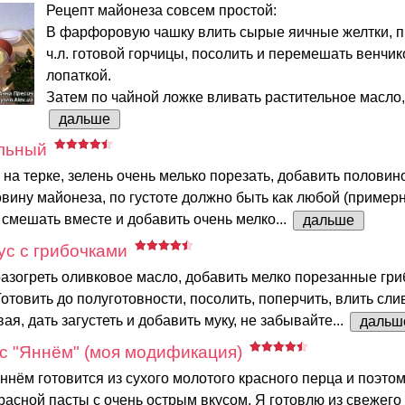
Рецепт майонеза совсем простой:
В фарфоровую чашку влить сырые яичные желтки, п
ч.л. готовой горчицы, посолить и перемешать венчи
лопаткой.
Затем по чайной ложке вливать растительное масло,.
дальше
льный
 на терке, зелень очень мелько порезать, добавить половин
вину майонеза, по густоте должно быть как любой (примерн
 смешать вместе и добавить очень мелко...
дальше
с с грибочками
азогреть оливковое масло, добавить мелко порезанные гри
Готовить до полуготовности, посолить, поперчить, влить сли
я, дать загустеть и добавить муку, не забывайте...
дальш
с "Яннём" (моя модификация)
ннём готовится из сухого молотого красного перца и поэто
красной пасты с очень острым вкусом. Я готовлю из свежего