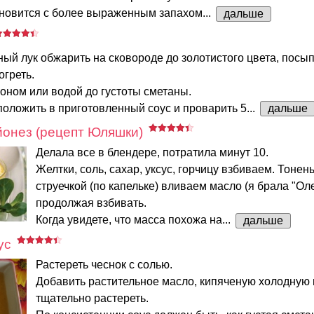
ановится с более выраженным запахом...
дальше
ый лук обжарить на сковороде до золотистого цвета, посы
греть.
оном или водой до густоты сметаны.
оложить в приготовленный соус и проварить 5...
дальше
онез (рецепт Юляшки)
Делала все в блендере, потратила минут 10.
Желтки, соль, сахар, уксус, горчицу взбиваем. Тонен
струечкой (по капельке) вливаем масло (я брала "Оле
продолжая взбивать.
Когда увидете, что масса похожа на...
дальше
ус
Растереть чеснок с солью.
Добавить растительное масло, кипяченую холодную 
тщательно растереть.