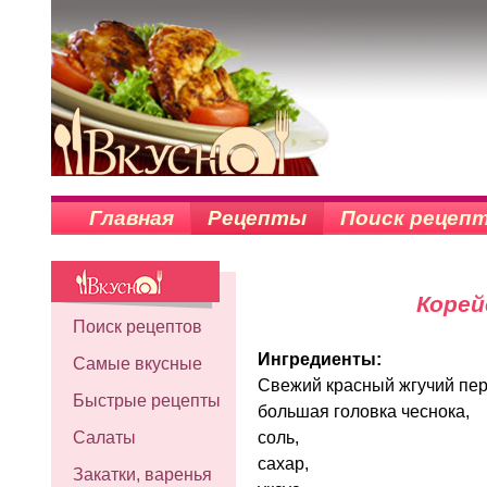
Главная
Рецепты
Поиск рецеп
Корей
Поиск рецептов
Ингредиенты:
Самые вкусные
Свежий красный жгучий пере
Быстрые рецепты
большая головка чеснока,
соль,
Салаты
сахар,
Закатки, варенья