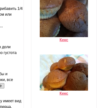
рибавить 1/4
ком или
..
Кекс
о доли
о густота
бы и
вки, все
е
Кекс
му имеет вид
 перца,