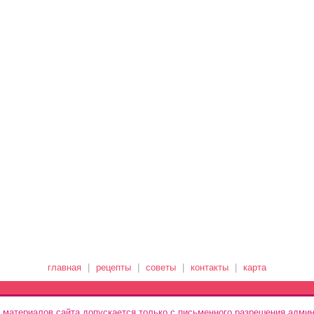
главная
|
рецепты
|
советы
|
контакты
|
карта
 материалов сайта допускается только с письменного разрешения админ