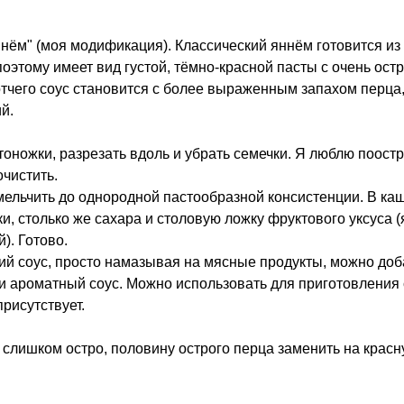
нём" (моя модификация). Классический яннём готовится из 
поэтому имеет вид густой, тёмно-красной пасты с очень ост
отчего соус становится с более выраженным запахом перца,
й.
тоножки, разрезать вдоль и убрать семечки. Я люблю поостр
очистить.
мельчить до однородной пастообразной консистенции. В ка
ки, столько же сахара и столовую ложку фруктового уксуса 
). Готово.
ий соус, просто намазывая на мясные продукты, можно доб
и ароматный соус. Можно использовать для приготовления 
присутствует.
 слишком остро, половину острого перца заменить на красн