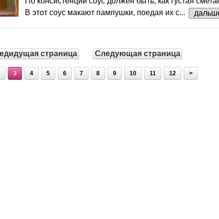
По консистенции соус должен быть, как густая смета
В этот соус макают пампушки, поедая их с...
дальш
едидущая страница
Следующая страница
3
4
5
6
7
8
9
10
11
12
>