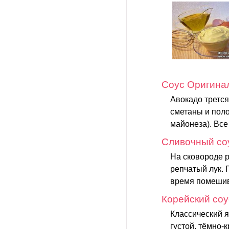
Соус Оригина
Авокадо трется
сметаны и поло
майонеза). Все
Сливочный соу
На сковороде р
репчатый лук. 
время помешива
Корейский соу
Классический я
густой, тёмно-