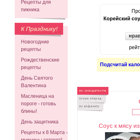
Рецепты для
пикника
Про
Корейский соу
К Празднику!
нра
Новогодние
рейт
рецепты
Рождественские
Подсчитай кало
рецепты
День Святого
Валентина
Масленица на
пороге - готовь
блины!
День защитника
Соус к мясу и
Рецепты к 8 Марта -
мужчины готовят!