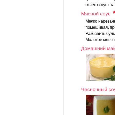
отчего соус ст
Мясной соус
Мелко нарезанн
помешивая, про
Разбавить буль
Молотое мясо п
Домашний май
Чесночный со