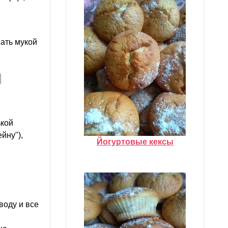
пать мукой
ькой
йну"),
Йогуртовые кексы
воду и все