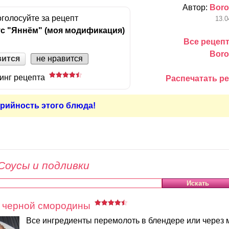
Автор:
Boro
голосуйте за рецепт
13.0
с "Яннём" (моя модификация)
Все рецеп
Boro
вится
не нравится
инг рецепта
Распечатать р
рийность этого блюда!
Соусы и подливки
з черной смородины
Все ингредиенты перемолоть в блендере или через 