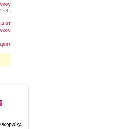
vkov
4.2014
ты от
vkov
ецепт
мясорубку,