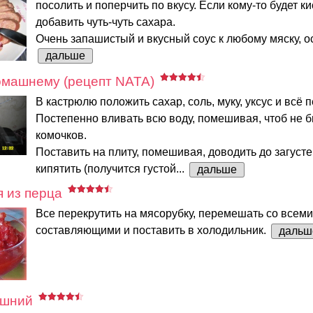
посолить и поперчить по вкусу. Если кому-то будет к
добавить чуть-чуть сахара.
Очень запашистый и вкусный соус к любому мяску, ос
дальше
омашнему (рецепт NATA)
В кастрюлю положить сахар, соль, муку, уксус и всё
Постепенно вливать всю воду, помешивая, чтоб не 
комочков.
Поставить на плиту, помешивая, доводить до загусте
кипятить (получится густой...
дальше
 из перца
Все перекрутить на мясорубку, перемешать со всем
составляющими и поставить в холодильник.
дальш
ашний