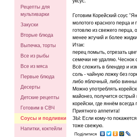
уксус.
Рецепты для
мультиварки
Готовим Корейский соус "Ян
молотого красного перца и 
Закуски
готовлю из свежего перца, 
Вторые блюда
менее жгучий и более жидки
Итак:
Выпечка, торты
перец помыть, отрезать цве
Все из рыбы
семечки не удаляю. Чеснок 
Все из мяса
Всё сложить в блендер и из
соль - чайную ложку без гор
Первые блюда
либо яблочный, либо винный
Десерты
Можно употреблять корейск
майонез, получится острый 
Детские рецепты
корейски, где яннём всегда 
Готовим в СВЧ
Приятного аппетита!
ЗЫ: Если кому-то покажется
Соусы и подливки
тоже свежую.
Напитки, коктейли
Поділитися