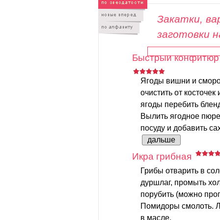
Закатки, вар
заготовки н
Быстрый конфитюр 
Ягоды вишни и смор
очистить от косточек 
ягоды перебить блен
Вылить ягодное пюре
посуду и добавить сах
дальше
Икра грибная
Грибы отварить в сол
дуршлаг, промыть хо
порубить (можно проп
Помидоры смолоть. Л
в масле.