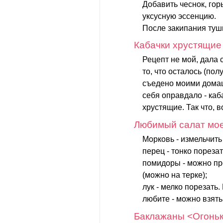
Добавить чеснок, горь
уксусную эссенцию.
После закипания туши
Кабачки хрустящие
Рецепт не мой, дала 
то, что осталось (по
съедено моими дома
себя оправдало - каб
хрустящие. Так что, 
Любимый салат мо
Морковь - измельчить
перец - тонко порезат
помидоры - можно пр
(можно на терке);
лук - мелко порезать.
любите - можно взять.
Баклажаны <Огонь