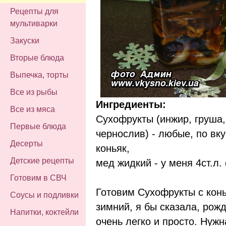
Рецепты для
мультиварки
Закуски
Вторые блюда
Выпечка, торты
Все из рыбы
Ингредиенты:
Все из мяса
Сухофрукты (инжир, груша,
Первые блюда
чернослив) - любые, по вку
Десерты
коньяк,
Детские рецепты
мед жидкий - у меня 4ст.л. 
Готовим в СВЧ
Готовим Сухофрукты с кон
Соусы и подливки
зимний, я бы сказала, рож
Напитки, коктейли
очень легко и просто. Нужн