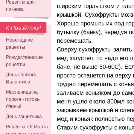
Рецепты для
широким горлышком и пло
пикника
крышкой. Сухофрукты можно
Хорошо промыть их под гор
К Празднику!
бутылку (банку), чередуя п
перемешать.
Новогодние
рецепты
Сверху сухофрукты залит
мед загустел, то надо его 
Рождественские
рецепты
бане, не выше 50-60С). Есл
просто останется на верху 
День Святого
Валентина
трудно перемешать с конь
заливаем коньяком до само
Масленица на
пороге - готовь
меня ушло около 300мл кон
блины!
закрываем крышкой и слег
День защитника
мед и коньяк полностью п
Ставим сухофрукты с конь
Рецепты к 8 Марта -
мужчины готовят!