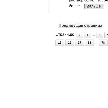
раствор соли. Т.е. со
более...
дальше
Предидущая страница
Страница:
...
<
1
8
...
15
16
17
18
78