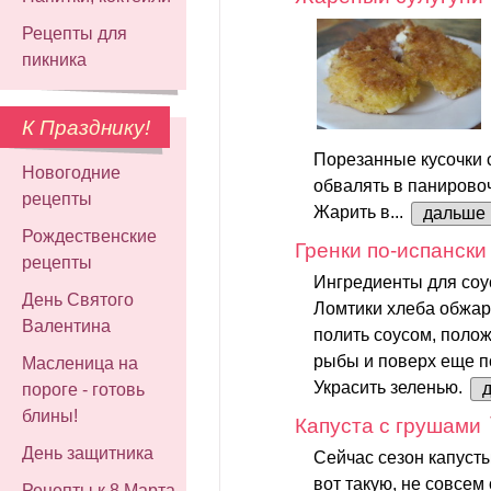
Рецепты для
пикника
К Празднику!
Порезанные кусочки 
Новогодние
обвалять в панирово
рецепты
Жарить в...
дальше
Рождественские
Гренки по-испански
рецепты
Ингредиенты для соу
День Святого
Ломтики хлеба обжар
Валентина
полить соусом, полож
рыбы и поверх еще п
Масленица на
Украсить зеленью.
пороге - готовь
блины!
Капуста с грушами
День защитника
Сейчас сезон капусты
вот такую, не совсем
Рецепты к 8 Марта -