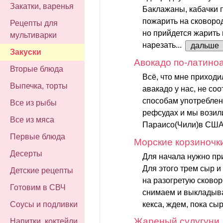
Закатки, варенья
Баклажаны, кабачки 
пожарить на сковоро
Рецепты для
но прийдется жарить 
мультиварки
нарезать...
дальше
Закуски
Авокадо по-латино
Вторые блюда
Всё, что мне приходи
Выпечка, торты
авакадо у нас, не со
способам употреблени
Все из рыбы
рефсудах и мы возили
Все из мяса
Параисо(Чили)в США.
Первые блюда
Морские корзиночк
Десерты
Для начала нужно пр
Для этого трем сыр 
Детские рецепты
на разогретую сковор
Готовим в СВЧ
снимаем и выкладыва
кекса, ждем, пока сыр
Соусы и подливки
Жареный сулугуни
Напитки, коктейли