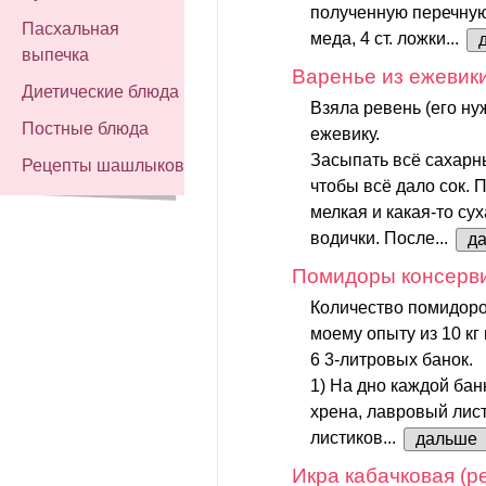
полученную перечную 
Пасхальная
меда, 4 ст. ложки...
выпечка
Варенье из ежевики
Диетические блюда
Взяла ревень (его ну
Постные блюда
ежевику.
Засыпать всё сахарны
Рецепты шашлыков
чтобы всё дало сок. 
мелкая и какая-то су
водички. После...
д
Помидоры консерв
Количество помидоров
моему опыту из 10 к
6 3-литровых банок.
1) На дно каждой бан
хрена, лавровый лист 
листиков...
дальше
Икра кабачковая (р