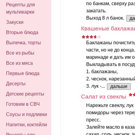
по банкам, сверху ра
Рецепты для
закатать.
мультиварки
Выход 8 л банок.
д
Закуски
Квашеные баклажан
Вторые блюда
Баклажаны почистить 
Выпечка, торты
части, но не до конца
Все из рыбы
маринаде и дать им о
Все из мяса
Выкладывать в посуд
1. баклажаны,
Первые блюда
2. чеснок, нарезанны
Десерты
3. лук -...
дальше
Детские рецепты
Салат из свеклы
Готовим в СВЧ
Нарежьте свеклу, лук
помидоры через терку
Соусы и подливки
пресс.
Напитки, коктейли
Залейте масло в каза
сахар, соль, чеснок,
Рецепты для