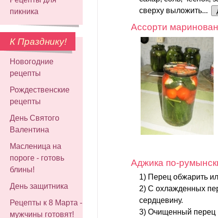
сверху выложить...
пикника
Ассорти маринова
К Празднику!
Новогодние
рецепты
Рождественские
рецепты
День Святого
Валентина
Масленица на
пороге - готовь
Аджика по-румынск
блины!
1) Перец обжарить ил
День защитника
2) С охлажденных пер
сердцевину.
Рецепты к 8 Марта -
3) Очищенный перец 
мужчины готовят!