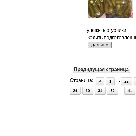
уложить огурчики.
Залить подготовленны
дальше
Предидущая страница
Страница:
...
<
1
22
...
29
30
31
32
41