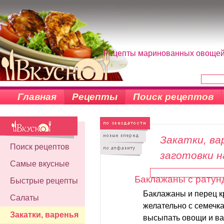
Рецепты маринованных овощей, 
Главная
Рецепты
Поиск рецептов
Закатки, вар
Поиск рецептов
заготовки н
Самые вкусные
Баклажаны с ратун
Быстрые рецепты
Баклажаны и перец к
Салаты
желательно с семечка
Закатки, варенья
высыпать овощи и ва