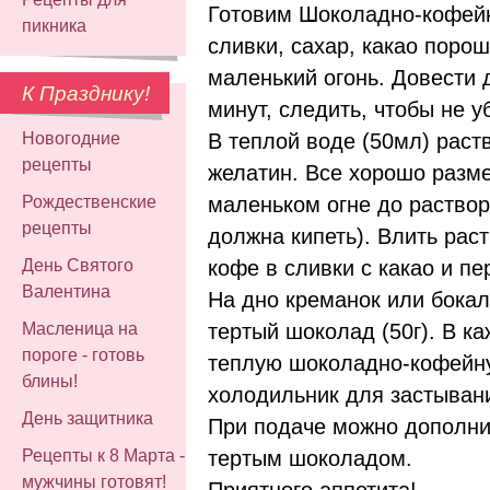
Готовим Шоколадно-кофей
пикника
сливки, сахар, какао порош
маленький огонь. Довести д
К Празднику!
минут, следить, чтобы не у
В теплой воде (50мл) раст
Новогодние
рецепты
желатин. Все хорошо разм
маленьком огне до раствор
Рождественские
рецепты
должна кипеть). Влить рас
кофе в сливки с какао и п
День Святого
Валентина
На дно креманок или бока
тертый шоколад (50г). В к
Масленица на
пороге - готовь
теплую шоколадно-кофейну
блины!
холодильник для застывани
День защитника
При подаче можно дополни
тертым шоколадом.
Рецепты к 8 Марта -
мужчины готовят!
Приятного аппетита!