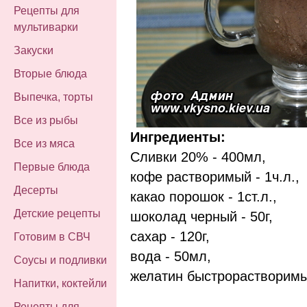
Рецепты для
мультиварки
Закуски
Вторые блюда
Выпечка, торты
Все из рыбы
Ингредиенты:
Все из мяса
Сливки 20% - 400мл,
Первые блюда
кофе растворимый - 1ч.л.,
Десерты
какао порошок - 1ст.л.,
Детские рецепты
шоколад черный - 50г,
сахар - 120г,
Готовим в СВЧ
вода - 50мл,
Соусы и подливки
желатин быстрорастворимый
Напитки, коктейли
Рецепты для