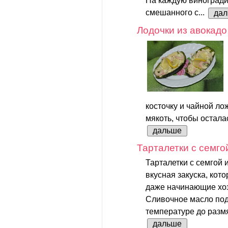
На каждую виноградин
смешанного с...
да
Лодочки из авокадо
косточку и чайной ло
мякоть, чтобы осталас
дальше
Тарталетки с семго
Тарталетки с семгой 
вкусная закуска, кот
даже начинающие хоз
Сливочное масло под
температуре до размя
дальше