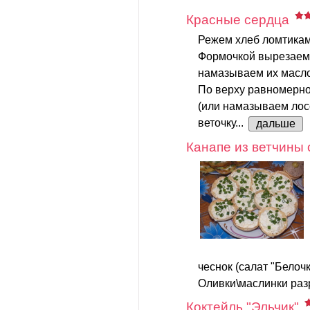
Красные сердца
Режем хлеб ломтикам
Формочкой вырезаем 
намазываем их масл
По верху равномерно
(или намазываем лос
веточку...
дальше
Канапе из ветчины 
чеснок (салат "Белочк
Оливки\маслинки разр
Коктейль "Эльчик"