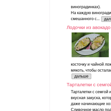
виноградинках).
На каждую виноградин
смешанного с...
да
Лодочки из авокадо
косточку и чайной ло
мякоть, чтобы осталас
дальше
Тарталетки с семго
Тарталетки с семгой 
вкусная закуска, кот
даже начинающие хоз
Сливочное масло под