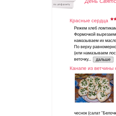
День Свят
Красные сердца
Режем хлеб ломтикам
Формочкой вырезаем 
намазываем их масл
По верху равномерно
(или намазываем лос
веточку...
дальше
Канапе из ветчины 
чеснок (салат "Белочк