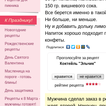
150 гр. вишневого сока.
пикника
Все берется именно в такой 
Ни больше, ни меньше.
К Празднику!
Ну и добавить дольку лимо
Новогодние
Напиток хорошо подходит
рецепты
конфеты.
Рождественские
Поділитися
рецепты
День Святого
Проголосуйте за рецепт
Валентина
Коктейль "Эльчик"
Масленица на
нравится
не нравится
пороге - готовь
блины!
рейтинг рецепта
День защитника
Мужчина сделал заказ в р
Рецепты к 8 Марта -
мужчины готовят!
ждет, второй. Наконец, п