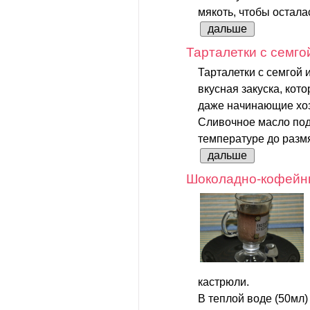
мякоть, чтобы осталас
дальше
Тарталетки с семго
Тарталетки с семгой 
вкусная закуска, кот
даже начинающие хоз
Сливочное масло под
температуре до размя
дальше
Шоколадно-кофейн
кастрюли.
В теплой воде (50мл)