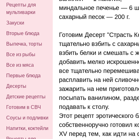
Рецепты для
миндальное печенье — 6 ш
мультиварки
сахарный песок — 200 г.
Закуски
Вторые блюда
Готовим Десерт "Страсть К
тщательно взбить с сахарн
Выпечка, торты
взбить белки и смешать с 
Все из рыбы
добавить мелко искрошенн
Все из мяса
все тщательно перемешиваю
Первые блюда
расплавить на ней сливочн
Десерты
зажарить на нем приготов
Детские рецепты
посыпать ванилином, разде
подавать к столу.
Готовим в СВЧ
Этот рецепт эротического 
Соусы и подливки
собственноручно готовил 
Напитки, коктейли
XV перед тем, как идти на 
Рецепты для