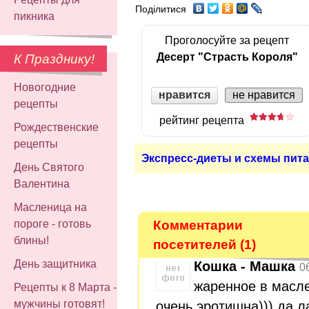
Поділитися
пикника
Проголосуйте за рецепт
Десерт "Страсть Короля"
К Празднику!
Новогодние
нравится
не нравится
рецепты
рейтинг рецепта
Рождественские
рецепты
Экспресс-диеты и схемы пита
День Святого
Валентина
Масленица на
Комментарии
пороге - готовь
блины!
посетителей (1)
День защитника
Кошка - Машка
0
жаренное в масле 
Рецепты к 8 Марта -
мужчины готовят!
очень эротишна))) да л