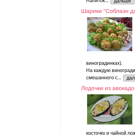
Напиток...
дальше
Шарики "Соблазн д
виноградинках).
На каждую виноградин
смешанного с...
да
Лодочки из авокадо
косточку и чайной ло