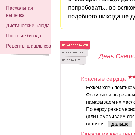
попробовать...во всяко
Пасхальная
выпечка
подобного никогда не 
Диетические блюда
Постные блюда
Рецепты шашлыков
День Свят
Красные сердца
Режем хлеб ломтикам
Формочкой вырезаем 
намазываем их масл
По верху равномерно
(или намазываем лос
веточку...
дальше
Канапе из ветчины 