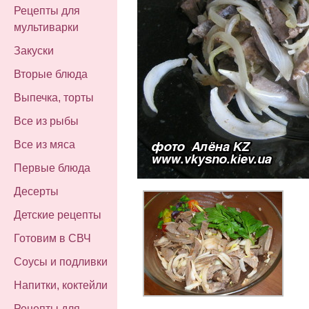
Рецепты для
мультиварки
Закуски
Вторые блюда
Выпечка, торты
Все из рыбы
Все из мяса
Первые блюда
Десерты
Детские рецепты
Готовим в СВЧ
Соусы и подливки
Напитки, коктейли
Рецепты для