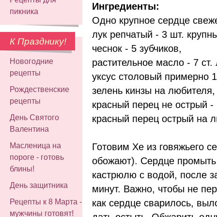
Ингредиенты:
пикника
Одно крупное сердце свеж
лук репчатый - 3 шт. крупн
К Празднику!
чеснок - 5 зубчиков,
растительное масло - 7 ст. 
Новогодние
рецепты
уксус столовый примерно 1-
зелень кинзы на любителя,
Рождественские
рецепты
красный перец не острый - 2
красный перец острый на 
День Святого
Валентина
Готовим Хе из говяжьего с
Масленица на
пороге - готовь
обожают). Сердце промыть 
блины!
кастрюлю с водой, после з
День защитника
минут. Важно, чтобы не пе
как сердце сварилось, выл
Рецепты к 8 Марта -
мужчины готовят!
дать остыть. Обжарить одн