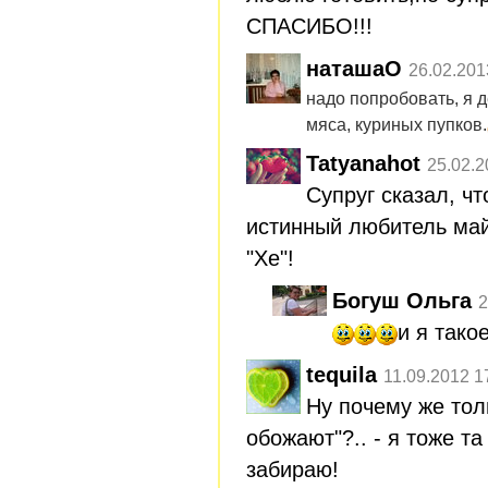
СПАСИБО!!!
наташаО
26.02.201
надо попробовать, я д
мяса, куриных пупков.
Tatyanahot
25.02.2
Супруг сказал, чт
истинный любитель май
"Хе"!
Богуш Ольга
2
и я тако
tequila
11.09.2012 1
Ну почему же тол
обожают"?.. - я тоже т
забираю!