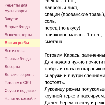
свекла - 1 шт.,
Рецепты для
лавровый лист,
мультиварки
специи (прованские травы)
Закуски
соль,
Вторые блюда
перец (по вкусу),
оливковое масло - 1 ст.л.,
Выпечка, торты
сметана
.
Все из рыбы
Все из мяса
Готовим Карась, запеченны
Первые блюда
Для начала нужно почистит
Десерты
жабры и глаза из карасико
Детские рецепты
снаружи и внутри специями
постоять.
Готовим в СВЧ
Луковицу режем полукольц
Соусы и подливки
крупной терке и пассируем
Напитки, коктейли
Далее берем свеклу и реж