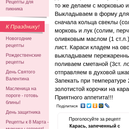
Рецепты для
то же делаем с морковью и
пикника
Выкладываем в форму для
сначала кольца свеклы (со
К Празднику!
морковь и лук (солим, пер
оливковым маслом (1 ст.л.
Новогодние
рецепты
лист. Караси кладем на ов
выкладываем пережаренные
Рождественские
рецепты
поливаем сметаной (3ст. ло
отправляем в духовой шка
День Святого
Валентина
Запекать при температуре 
золотистой корочки на кара
Масленица на
пороге - готовь
Приятного аппетита!!!
блины!
Поділитися
День защитника
Проголосуйте за рецепт
Рецепты к 8 Марта -
Карась, запеченный с
мужчины готовят!