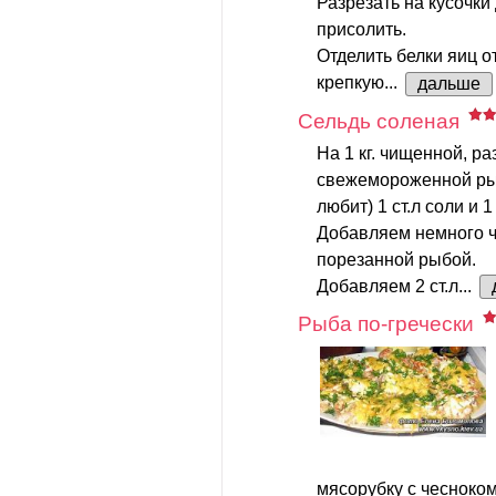
Разрезать на кусочки 
присолить.
Отделить белки яиц от
крепкую...
дальше
Сельдь соленая
На 1 кг. чищенной, ра
свежемороженной рыб
любит) 1 ст.л соли и 1
Добавляем немного ч
порезанной рыбой.
Добавляем 2 ст.л...
Рыба по-гречески
мясорубку с чесноком