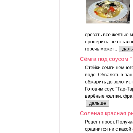
срезать все желтые м
проверить, не остало
горечь может...
дал
Сёмга под соусом "
Стейки сёмги немног
воде. Обвалять в пан
обжарить до золотист
Готовим соус "Тар-Та
варёные желтки, франц
дальше
Соленая красная р
Рецепт прост. Получа
сравнится ни с какой