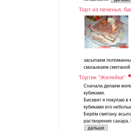
Торт из печенья, б
засыпаем поломанны
смазываем сметаной 
Тортик "Желейка"
Сначала делаем желе.
кубиками.
Бисквит я покупаю в 
кубиками его неболь
Берём сметану, всып
растворения сахара. 
дальше