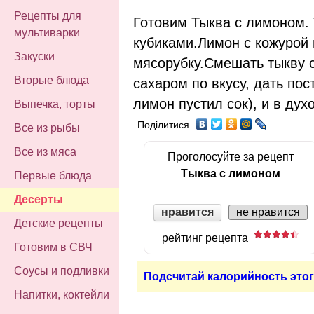
Рецепты для
Готовим Тыква с лимоном. 
мультиварки
кубиками.Лимон с кожурой 
Закуски
мясорубку.Смешать тыкву 
Вторые блюда
сахаром по вкусу, дать пос
лимон пустил сок), и в дух
Выпечка, торты
Поділитися
Все из рыбы
Все из мяса
Проголосуйте за рецепт
Тыква с лимоном
Первые блюда
Десерты
нравится
не нравится
Детские рецепты
рейтинг рецепта
Готовим в СВЧ
Соусы и подливки
Подсчитай калорийность этог
Напитки, коктейли