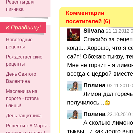
Рецепты для
пикника
Комментарии
посетителей (6)
К Празднику!
Silvana
21.11.2012 
Спасибо за рецеп
Новогодние
рецепты
когда...Хорошо, что я 
сайт! Обожаю тыкву, те
Рождественские
рецепты
Мне не горчит - я лим
всегда с цедрой вместе
День Святого
Валентина
Полина
03.11.2010 
Масленица на
Лимон дал горечь
пороге - готовь
получилось...
блины!
Полина
22.10.2010 
День защитника
А сколько лимоно
Рецепты к 8 Марта -
тыквы...и как долго вы
мужчины готовят!