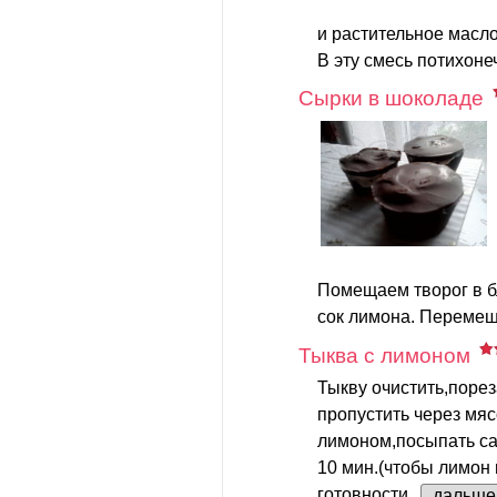
и растительное масло
В эту смесь потихоне
Сырки в шоколаде
Помещаем творог в б
сок лимона. Перемеш
Тыква с лимоном
Тыкву очистить,поре
пропустить через мя
лимоном,посыпать сах
10 мин.(чтобы лимон п
готовности.
дальше