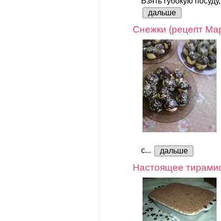
Взять губокую посуду,
дальше
Снежки (рецепт Ма
с...
дальше
Настоящее тирами