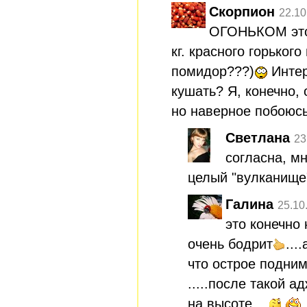
Скорпион
22.10
ОГОНЬКОМ это 
кг. красного горького
помидор???)
Интер
кушать? Я, конечно,
но наверное побоюс
Светлана
23
согласна, мн
целый "вулканище
Галина
25.10
это конечно 
очень бодрит
...
что острое подни
.....после такой а
на высоте....