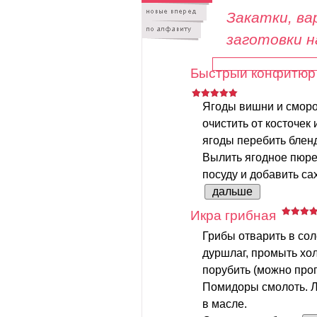
Закатки, вар
заготовки н
Быстрый конфитюр 
Ягоды вишни и смор
очистить от косточек 
ягоды перебить блен
Вылить ягодное пюре
посуду и добавить сах
дальше
Икра грибная
Грибы отварить в сол
дуршлаг, промыть хо
порубить (можно проп
Помидоры смолоть. Л
в масле.