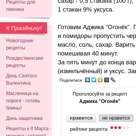
сахар - 0,5 стакана (100 г),
Рецепты для
1 стакан 9% уксуса.
пикника
Готовим Аджика "Огонёк". 
К Празднику!
и помидоры пропустить чер
Новогодние
масло, соль, сахар. Варить
рецепты
помешивая 40 минут.
Рождественские
За пять минут до конца ва
рецепты
(измельчённый) и уксус. За
День Святого
Поділитися
Валентина
Масленица на
Проголосуйте за рецепт
пороге - готовь
Аджика "Огонёк"
блины!
нравится
не нравится
День защитника
Рецепты к 8 Марта -
рейтинг рецепта
мужчины готовят!