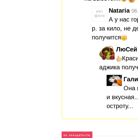
Nataria
06
А у нас г
р. за кило, не 
получится
ЛюСей
Крас
аджика полу
Гали
Она 
и вкусная.
остроту...