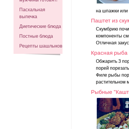
Пасхальная
на шпажки или 
выпечка
Паштет из ск
Диетические блюда
Скумбрию почис
компоненты сме
Постные блюда
Отличная закус
Рецепты шашлыков
Красная рыба 
Обжарить 3 пор
порей порезать
Филе рыбы поре
растительном м
Рыбные "Кашт