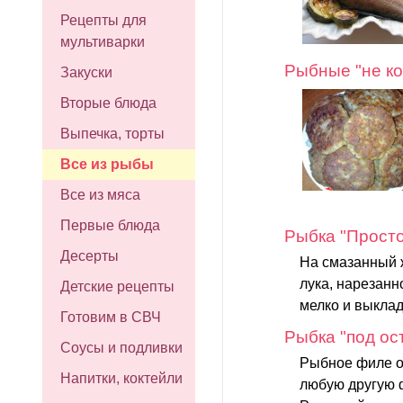
Рецепты для
мультиварки
Рыбные "не ко
Закуски
Вторые блюда
Выпечка, торты
Все из рыбы
Все из мяса
Первые блюда
Рыбка "Прост
Десерты
На смазанный 
лука, нарезан
Детские рецепты
мелко и выклад
Готовим в СВЧ
Рыбка "под ос
Соусы и подливки
Рыбное филе о
Напитки, коктейли
любую другую 