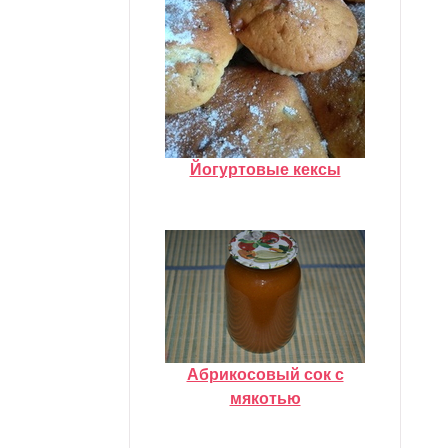
Йогуртовые кексы
Абрикосовый сок с
мякотью