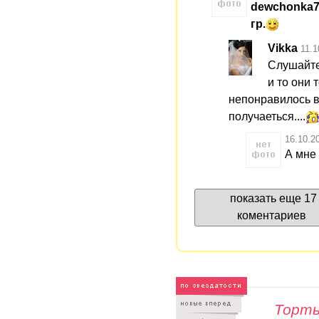
dewchonka77
гр.
Vikka
11.1
Слушайте 
и то они
непонравилось в
получаеться....
16.10.2
А мне 
показать еще 17
коментариев
Торты