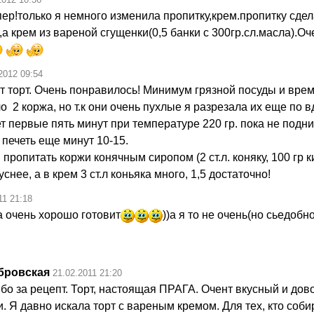
пер!только я немного изменила пропитку,крем.пропитку сдел
а крем из вареной сгущенки(0,5 банки с 300гр.сл.масла).Оч
2012 09:54
т торт. Очень понравилось! Минимум грязной посуды и врем
 2 коржа, но т.к они очень пухлые я разрезала их еще по в
т первые пять минут при температуре 220 гр. пока не подни
 печеть еще минут 10-15.
опитать коржи конячным сиропом (2 ст.л. коняку, 100 гр ки
уснее, а в крем 3 ст.л коньяка много, 1,5 достаточно!
11 21:18
а очень хорошо готовит
))а я то не очень(но сьедобно
бровская
21.02.2011 21:20
бо за рецепт. Торт, настоящая ПРАГА. Очент вкусный и дов
. Я давно искала торт с вареным кремом. Для тех, кто соби