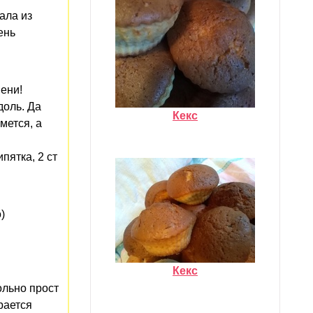
ала из
ень
ени!
доль. Да
Кекс
мется, а
пятка, 2 ст
)
Кекс
ольно прост
рается