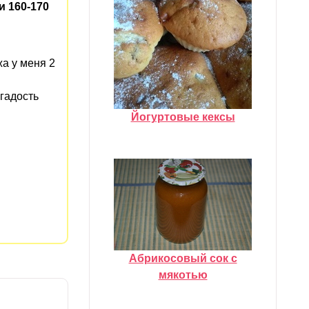
и 160-170
жа у меня 2
гадость
Йогуртовые кексы
Абрикосовый сок с
мякотью