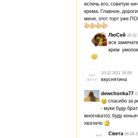
испечь его, советую ни
крема. Главное, дороги
меня, этот торт уже 
ЛюСей
28.02
все замечат
крем умопо
10.02.2011 18:09
вкуснятина
dewchonka77
0
спасибо за р
- муки буду брат
многовато); буду конья
хватило
Света
08.04.2