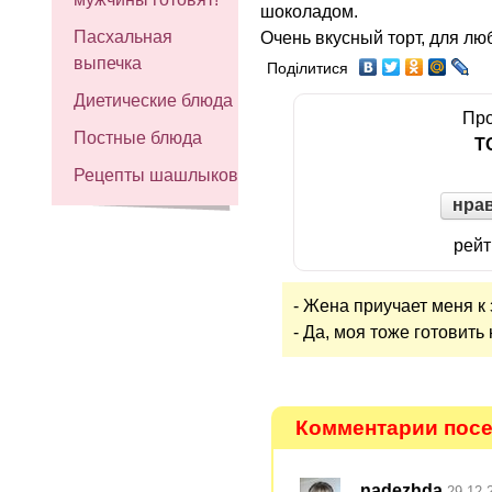
шоколадом.
Пасхальная
Очень вкусный торт, для лю
выпечка
Поділитися
Диетические блюда
Про
Постные блюда
Т
Рецепты шашлыков
нра
рейт
- Жена приучает меня к 
- Да, моя тоже готовить 
Комментарии посе
nadezhda
29.12.