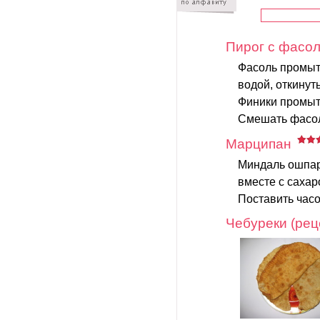
Пирог с фасо
Фасоль промыть
водой, откинут
Финики промыт
Смешать фасол
Марципан
Миндаль ошпари
вместе с сахар
Поставить часо
Чебуреки (ре