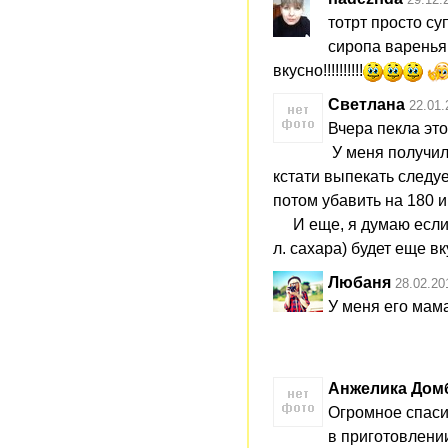
тотрт просто су
сиропа варенья,
вкусно!!!!!!!!!!
Светлана
22.01.
Вчера пекла это
У меня получило
кстати выпекать следуе
потом убавить на 180 и
И еще, я думаю если пр
л. сахара) будет еще вк
Любаня
28.02.20
У меня его мам
Анжелика Дом
Огромное спаси
в приготовлении