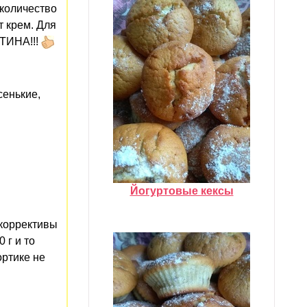
 количество
т крем. Для
ТИНА!!!
сенькие,
Йогуртовые кексы
 коррективы
 г и то
ортике не