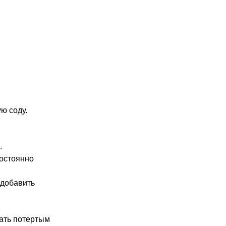
ю соду.
.
постоянно
 добавить
пать потертым