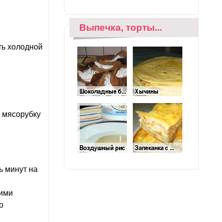
Выпечка, торты...
ть холодной
з мясорубку
ь минут на
кими
о