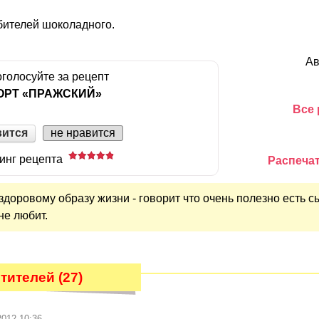
бителей шоколадного.
Ав
голосуйте за рецепт
ОРТ «ПРАЖСКИЙ»
Все 
вится
не нравится
инг рецепта
Распечат
здоровому образу жизни - говорит что очень полезно есть 
не любит.
тителей (27)
2012 10:36