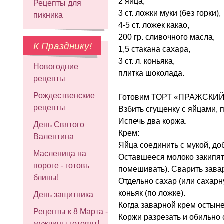
2 яйца,
Рецепты для
3 ст. ложки муки (без горки),
пикника
4-5 ст. ложек какао,
200 гр. сливочного масла,
К Празднику!
1,5 стакана сахара,
3 ст. л. коньяка,
Новогодние
плитка шоколада.
рецепты
Рождественские
Готовим ТОРТ «ПРАЖСКИЙ»
рецепты
Взбить сгущенку с яйцами, 
Испечь два коржа.
День Святого
Крем:
Валентина
Яйца соединить с мукой, до
Масленица на
Оставшееся молоко закипят
пороге - готовь
помешивать). Сварить зава
блины!
Отдельно сахар (или сахарн
коньяк (по ложке).
День защитника
Когда заварной крем остыне
Рецепты к 8 Марта -
Коржи разрезать и обильно 
мужчины готовят!