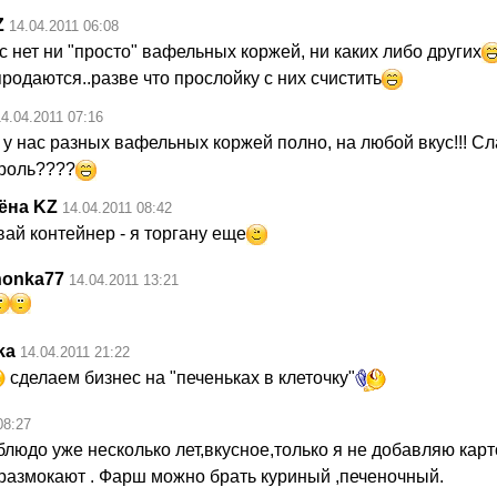
Z
14.04.2011 06:08
с нет ни "просто" вафельных коржей, ни каких либо других
родаются..разве что прослойку с них счистить
14.04.2011 07:16
у нас разных вафельных коржей полно, на любой вкус!!! Сл
роль????
ёна KZ
14.04.2011 08:42
ай контейнер - я торгану еще
honka77
14.04.2011 13:21
ka
14.04.2011 21:22
сделаем бизнес на "печеньках в клеточку"
08:27
блюдо уже несколько лет,вкусное,только я не добавляю кар
 размокают . Фарш можно брать куриный ,печеночный.