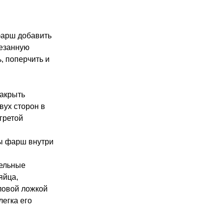
фарш добавить
резанную
, поперчить и
накрыть
вух сторон в
гретой
бы фарш внутри
фельные
яйца,
ловой ложкой
легка его