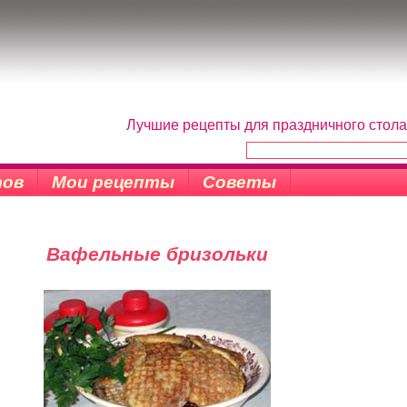
Лучшие рецепты для праздничного стола
тов
Мои рецепты
Советы
Вафельные бризольки