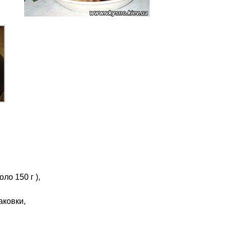
ло 150 г ),
аковки,