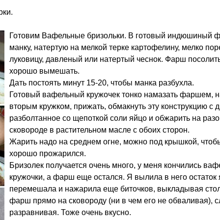
рки.
Готовим Вафельные бризольки. В готовый индюшиный 
манку, натертую на мелкой терке картофелину, мелко по
луковицу, давленый или натертый чеснок. Фарш посолить
хорошо вымешать.
Дать постоять минут 15-20, чтобы манка разбухла.
Готовый вафельный кружочек тонко намазать фаршем, 
вторым кружком, прижать, обмакнуть эту конструкцию с д
разболтанное со щепоткой соли яйцо и обжарить на разо
сковороде в растительном масле с обоих сторон.
Жарить надо на среднем огне, можно под крышкой, что
хорошо прожарился.
Бризолек получается очень много, у меня кончились ва
кружочки, а фарш еще остался. Я вылила в него остаток 
перемешала и нажарила еще биточков, выкладывая сто
фарш прямо на сковороду (ни в чем его не обваливая), с
разравнивая. Тоже очень вкусно.