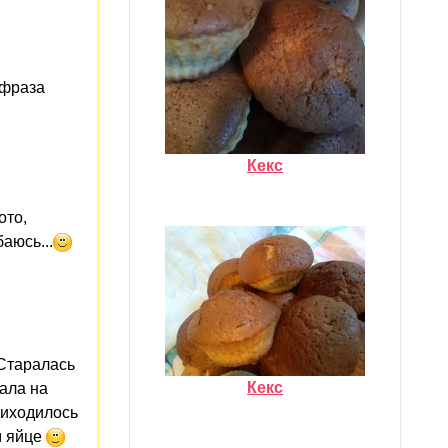
 фраза
Кекс
ото,
аюсь...
 Старалась
Кекс
ала на
риходилось
м яйце