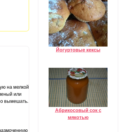
Йогуртовые кексы
ую на мелкой
вленый или
шо вымешать.
Абрикосовый сок с
мякотью
 размоченную