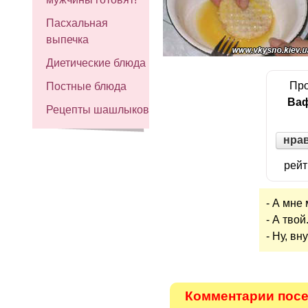
Пасхальная
выпечка
Диетические блюда
Про
Постные блюда
Ваф
Рецепты шашлыков
нра
рейт
- А мне
- А твой.
- Ну, вн
Комментарии посе