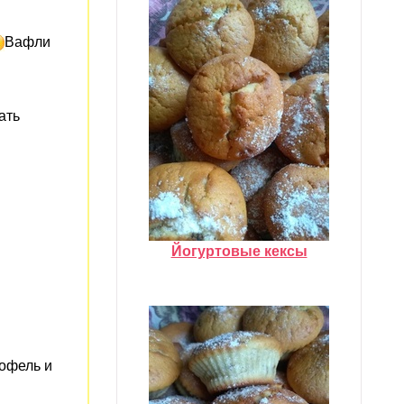
Вафли
ать
Йогуртовые кексы
тофель и