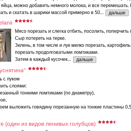
, яйца, можно добавить немного молока, и все перемешать
ть и скатать в шарики массой примерно в 50...
дальше
lanii
Мясо порезать и слегка отбить, посолить, поперчить п
Сыр потереть на терке.
Зелень, в том числе и лук мелко порезать, картофель
порезать продолговатыми ломтиками.
Затем в каждый кусочек...
дальше
куснятина"
ь с луком
ить слоями:
езанный тонкими ломтиками (по диаметру),
ое,
ем выложить говядину порезанную на тонкие пластины 0,5 - 
те (один из видов ленивых голубцов)