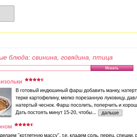
е блюда: свинина, говядина, птица
изольки
В готовый индюшиный фарш добавить манку, натерт
терке картофелину, мелко порезанную луковицу, да
натертый чеснок. Фарш посолить, поперчить и хоро
Дать постоять минут 15-20, чтобы...
дальше
оном
елаем "котлетную массу", т.е. кладем соль, перец, специи,