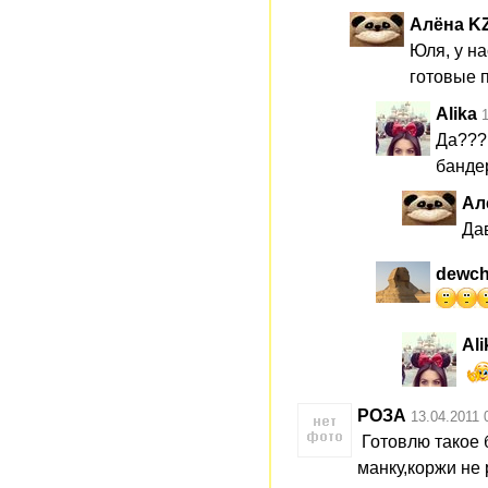
Алёна K
Юля, у на
готовые п
Alika
Да??? 
банде
Ал
Дав
dewc
Ali
РОЗА
13.04.2011 
Готовлю такое 
манку,коржи не