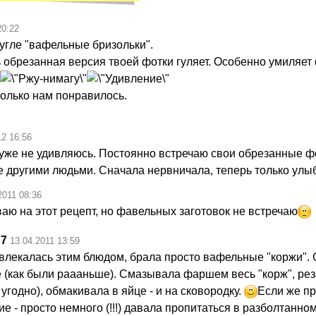
20:22
гугле "вафельные бризольки".
ь обрезанная версия твоей фотки гуляет. Особенно умиляет
только нам понравилось.
12 16:56
уже не удивляюсь. Постоянно встречаю свои обрезанные ф
 другими людьми. Сначала нервничала, теперь только улыб
2011 08:36
аю на этот рецепт, но фавельных заготовок не встречаю
77
13.04.2011 13:59
увлекалась этим блюдом, брала просто вафельные "коржи".
е (как были раааньше). Смазывала фаршем весь "корж", рез
 угодно), обмакивала в яйце - и на сковородку.
Если же п
ие - просто немного (!!!) давала пропитаться в разболтанно