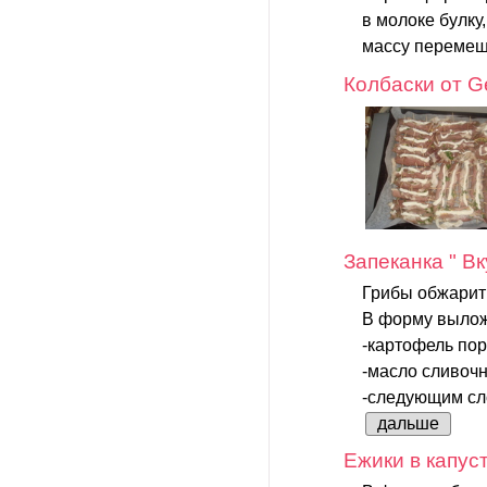
в молоке булку
массу перемеша
Колбаски от Ge
Запеканка " В
Грибы обжарит
В форму вылож
-картофель пор
-масло сливочн
-следующим сло
дальше
Ежики в капус