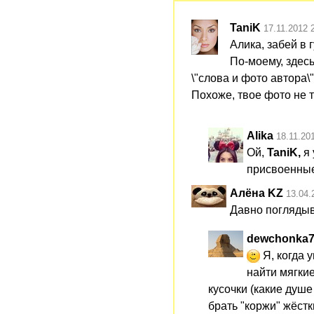
TaniK
17.11.2012 
Алика, забей в 
По-моему, здес
\"слова и фото автора\"
Похоже, твое фото не 
Alika
18.11.20
Ой,
TaniK,
я 
присвоенные
Алёна KZ
13.04.
Давно поглядыв
dewchonka
Я, когда 
найти мягки
кусочки (какие душе
брать "коржи" жёстк