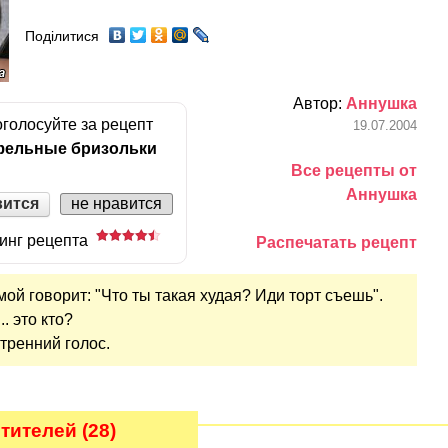
Поділитися
Автор:
Аннушка
голосуйте за рецепт
19.07.2004
ельные бризольки
Все рецепты от
Аннушка
вится
не нравится
инг рецепта
Распечатать рецепт
 мой говорит: "Что ты такая худая? Иди торт съешь".
.. это кто?
утренний голос.
тителей (28)