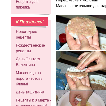
Перец черный молотый,
Рецепты для
Масло растительное для жа
пикника
К Празднику!
Новогодние
рецепты
Рождественские
рецепты
День Святого
Валентина
Масленица на
пороге - готовь
блины!
День защитника
Рецепты к 8 Марта -
мужчины готовят!