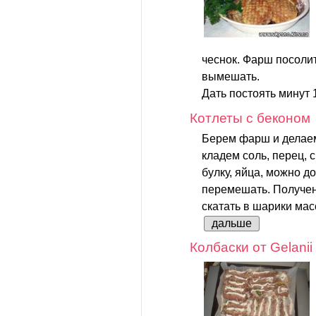
чеснок. Фарш посолит
вымешать.
Дать постоять минут 1
Котлеты с беконом
Берем фарш и делаем 
кладем соль, перец, 
булку, яйца, можно д
перемешать. Получе
скатать в шарики мас
дальше
Колбаски от Gelanii