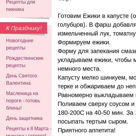
Рецепты для
пикника
Готовим Ежики в капусте (
голубцов). В фарш добавл
К Празднику!
измельченный лук, томатну
Новогодние
Формируем ежики.
рецепты
Форму для запекания смаз
Рождественские
укладываем ежики, чтобы 
рецепты
немного места.
День Святого
Капусту мелко шинкуем, мо
Валентина
терке и обжариваем до неп
Масленица на
Равномерно выкладываем 
пороге - готовь
Поливаем сверху соусом и 
блины!
180-200C на 40-50 мин. За 
День защитника
посыпать тертым сыром.
Рецепты к 8 Марта -
Приятного аппетита!
мужчины готовят!