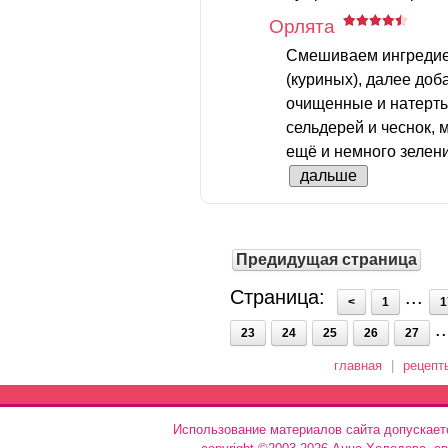
Орлята
Смешиваем ингредие
(куриных), далее до
очищенные и натерты
сельдерей и чеснок,
ещё и немного зелени
дальше
Предидущая страница
Страница:
...
<
1
1
.
23
24
25
26
27
главная
|
рецепт
Использование материалов сайта допускает