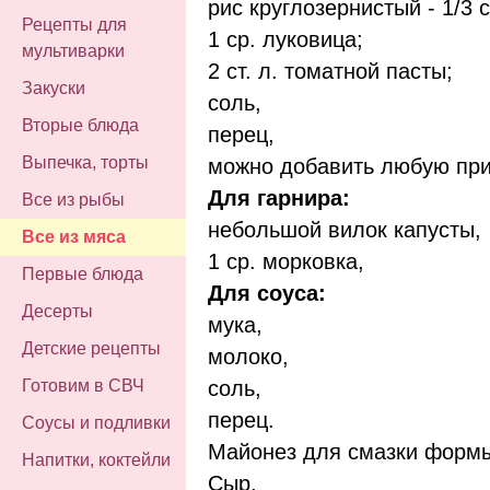
рис круглозернистый - 1/3 с
Рецепты для
1 ср. луковица;
мультиварки
2 ст. л. томатной пасты;
Закуски
соль,
Вторые блюда
перец,
Выпечка, торты
можно добавить любую при
Для гарнира:
Все из рыбы
небольшой вилок капусты,
Все из мяса
1 ср. морковка,
Первые блюда
Для соуса:
Десерты
мука,
Детские рецепты
молоко,
соль,
Готовим в СВЧ
перец.
Соусы и подливки
Майонез для смазки форм
Напитки, коктейли
Сыр.