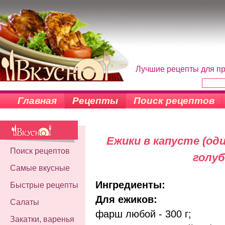
Лучшие рецепты для пр
Главная
Рецепты
Поиск рецептов
Ежики в капусте (од
Поиск рецептов
голуб
Самые вкусные
Ингредиенты:
Быстрые рецепты
Для ежиков:
Салаты
фарш любой - 300 г;
Закатки, варенья