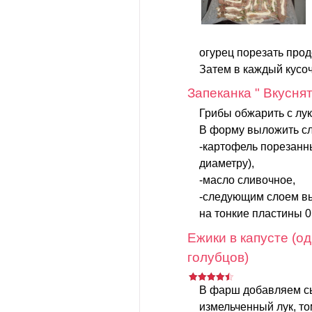
огурец порезать про
Затем в каждый кусоч
Запеканка " Вкусня
Грибы обжарить с лу
В форму выложить с
-картофель порезанн
диаметру),
-масло сливочное,
-следующим слоем в
на тонкие пластины 0,5
Ежики в капусте (о
голубцов)
В фарш добавляем с
измельченный лук, то