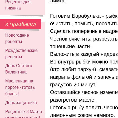
лимон.
Рецепты для
пикника
Готовим Барабулька - рыбк
очистить, помыть, посолить
К Празднику!
Сделать поперечные надрез
Новогодние
Чеснок очистить, разрезать
рецепты
тоненькие части.
Рождественские
Выложить в каждый надрез 
рецепты
Во внутрь рыбки можно пол
День Святого
(кто любит тархун), смазат
Валентина
накрыть фольгой и запечь 
Масленица на
градусов 20 минут.
пороге - готовь
Оставшийся чеснок измельч
блины!
разогретом масле.
День защитника
Готовую рыбу полить чесн
Рецепты к 8 Марта -
лимонным соком немного.
мужчины готовят!