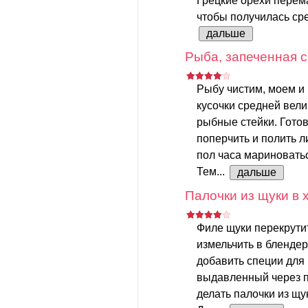
Грецкие орехи перем
чтобы получилась сре
дальше
Рыба, запеченная с
Рыбу чистим, моем и
кусочки средней вел
рыбные стейки. Готов
поперчить и полить 
пол часа мариновать
Тем...
дальше
Палочки из щуки в 
Филе щуки перекрути
измельчить в блендер
добавить специи для
выдавленный через п
делать палочки из щук