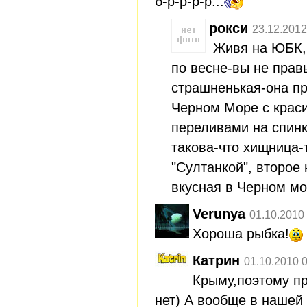
б-р-р-р-р...
рокси
23.12.2012
Живя на ЮБК, 
по весне-вы не правы
страшненькая-она пр
Черном Море с крас
переливами на спин
такова-что хищница-
"Султанкой", второе 
вкусная в Черном мор
Verunya
01.10.2010
Хороша рыбка!
Катрин
01.10.2010 
Крыму,поэтому пр
нет) А вообще в нашей