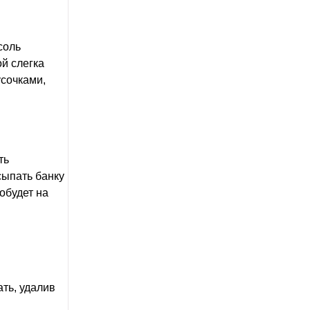
соль
ой слегка
усочками,
ть
сыпать банку
обудет на
ть, удалив