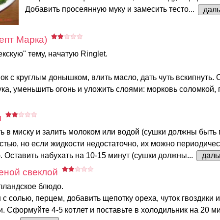
Добавить просеянную муку и замесить тесто...
дал
епт Марка)
кскую" тему, начатую Ringlet.
нок с круглым донышком, влить масло, дать чуть вскипнуть.
ука, уменьшить огонь и уложить слоями: морковь соломкой, 
м
 в миску и залить молоком или водой (сушки должны быть
тью, но если жидкости недостаточно, их можно периодичес
 Оставить набухать на 10-15 минут (сушки должны...
дал
еной свеклой
лландское блюдо.
 солью, перцем, добавить щепотку ореха, чуток гвоздики и 
. Сформуйте 4-5 котлет и поставьте в холодильник на 20 ми