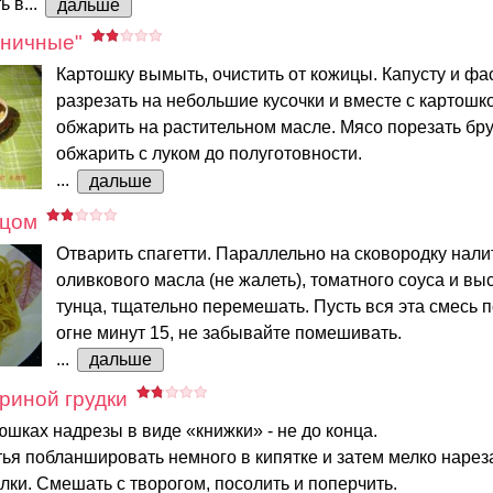
 в...
дальше
аничные"
Картошку вымыть, очистить от кожицы. Капусту и фа
разрезать на небольшие кусочки и вместе с картошк
обжарить на растительном масле. Мясо порезать бр
обжарить с луком до полуготовности.
...
дальше
нцом
Отварить спагетти. Параллельно на сковородку нали
оливкового масла (не жалеть), томатного соуса и вы
тунца, тщательно перемешать. Пусть вся эта смесь п
огне минут 15, не забывайте помешивать.
...
дальше
уриной грудки
шках надрезы в виде «книжки» - не до конца.
ья побланшировать немного в кипятке и затем мелко нареза
ки. Смешать с творогом, посолить и поперчить.