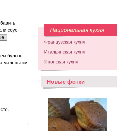
обавить
Национальная кухня
сли соус
ше
Французская кухня
Итальянская кухня
аем бульон
Японская кухня
на маленьком
Новые фотки
сте.