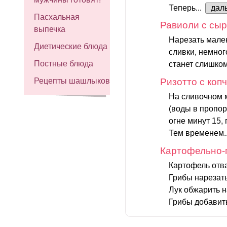
Теперь...
дал
Пасхальная
Равиоли с сыр
выпечка
Нарезать мален
Диетические блюда
сливки, немног
Постные блюда
станет слишком
Рецепты шашлыков
Ризотто с коп
На сливочном м
(воды в пропор
огне минут 15,
Тем временем.
Картофельно-
Картофель отва
Грибы нарезать
Лук обжарить н
Грибы добавит