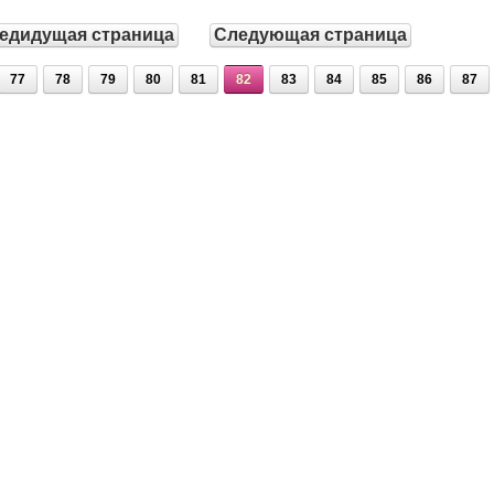
едидущая страница
Следующая страница
77
78
79
80
81
82
83
84
85
86
87