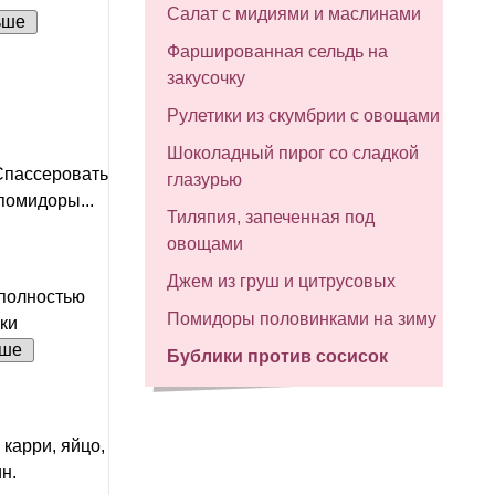
Салат с мидиями и маслинами
ьше
Фаршированная сельдь на
закусочку
Рулетики из скумбрии с овощами
Шоколадный пирог со сладкой
 Спассеровать
глазурью
помидоры...
Тиляпия, запеченная под
овощами
Джем из груш и цитрусовых
 полностью
Помидоры половинками на зиму
ки
ьше
Бублики против сосисок
карри, яйцо,
н.