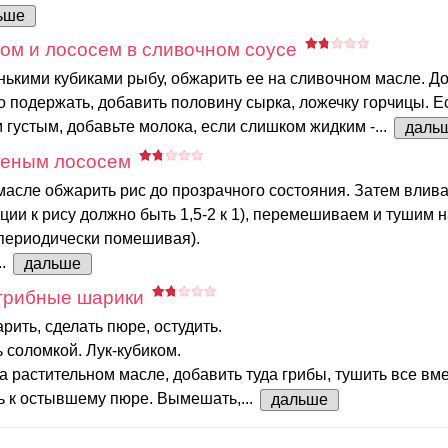
ьше
ом и лососем в сливочном соусе
ькими кубиками рыбу, обжарить ее на сливочном масле. Д
о подержать, добавить половину сырка, ложечку горчицы. Е
 густым, добавьте молока, если слишком жидким -...
даль
ченым лососем
асле обжарить рис до прозрачного состояния. Затем влив
ции к рису должно быть 1,5-2 к 1), перемешиваем и тушим 
 периодически помешивая).
..
дальше
грибные шарики
рить, сделать пюре, остудить.
 соломкой. Лук-кубиком.
а растительном масле, добавить туда грибы, тушить все вме
ь к остывшему пюре. Вымешать,...
дальше