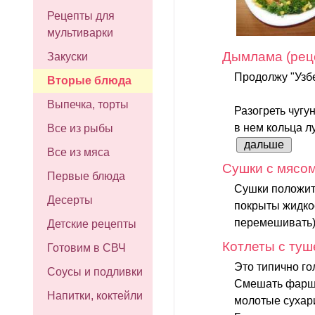
Рецепты для
мультиварки
Дымлама (рец
Закуски
Продолжу "Узбе
Вторые блюда
Выпечка, торты
Разогреть чугу
в нем кольца л
Все из рыбы
дальше
Все из мяса
Сушки с мясо
Первые блюда
Сушки положить
Десерты
покрыты жидкос
перемешивать).
Детские рецепты
Котлеты с туш
Готовим в СВЧ
Это типично го
Соусы и подливки
Смешать фарш с
Напитки, коктейли
молотые сухари