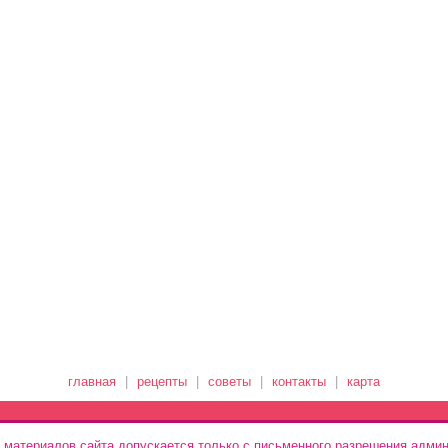
главная
|
рецепты
|
советы
|
контакты
|
карта
 материалов сайта допускается только с письменного разрешения админ