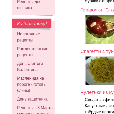
Буряки отварить
Рецепты для
пикника
Горшочки "Ст
К Празднику!
Новогодние
рецепты
Рождественские
Спагетти с ту
рецепты
День Святого
Валентина
Масленица на
пороге - готовь
блины!
Рулетики из к
День защитника
Сделать в филю
Капустные лист
Рецепты к 8 Марта -
твёрдые прожил
мужчины готовят!