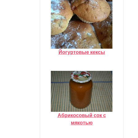
Йогуртовые кексы
Абрикосовый сок с
мякотью