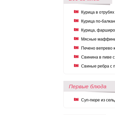
Курица в отрубях
Курица по-балкан
Курица, фарширо
Мясные маффин
Печено вепрево 
Свинина в пиве с
Свиные ребра с п
Первые блюда
Суп-пюре из сел