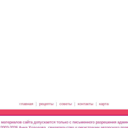
главная
|
рецепты
|
советы
|
контакты
|
карта
 материалов сайта допускается только с письменного разрешения админ
 ©2003-2026 Анна Холодова, свидетельство о регистрации авторского пра