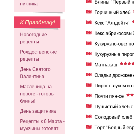
Блины "Первый н
пикника
Горчичный хлеб
К Празднику!
Кекс "Алтдейтч"
Кекс абрикосовы
Новогодние
рецепты
Кукурузно-овсяно
Рождественские
Кукурузные пирог
рецепты
Матнакаш
День Святого
Оладьи дрожжев
Валентина
Пирог с луком и 
Масленица на
пороге - готовь
Почти пян-се
блины!
Пушистый хлеб с
День защитника
Солодовый хлеб
Рецепты к 8 Марта -
Торт "Бедный ев
мужчины готовят!