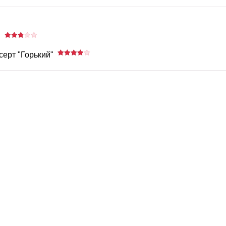
й
ерт "Горький"