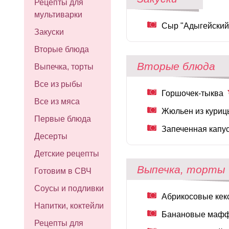
Рецепты для
мультиварки
Сыр "Адыгейский
Закуски
Вторые блюда
Вторые блюда
Выпечка, торты
Все из рыбы
Горшочек-тыква
Все из мяса
Жюльен из куриц
Первые блюда
Запеченная капу
Десерты
Детские рецепты
Выпечка, торты
Готовим в СВЧ
Соусы и подливки
Абрикосовые ке
Напитки, коктейли
Банановые мафф
Рецепты для