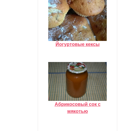
Йогуртовые кексы
Абрикосовый сок с
мякотью