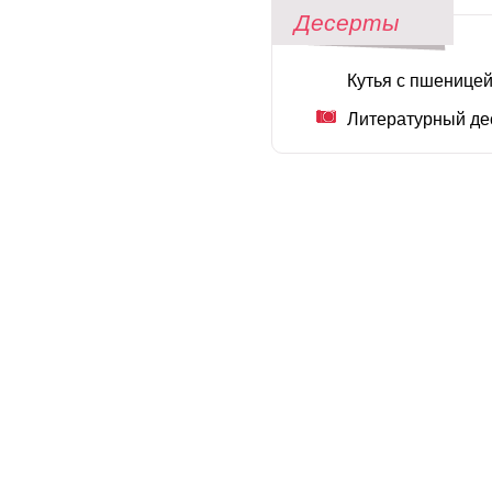
Десерты
Кутья с пшенице
Литературный дес