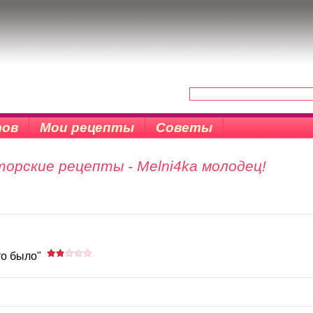
тов
Мои рецепты
Советы
орские рецепты - Melni4ka молодец!
то было"