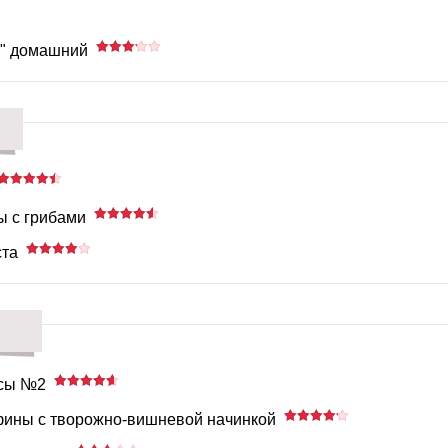
" домашний
ы с грибами
ста
ксы №2
ины с творожно-вишневой начинкой