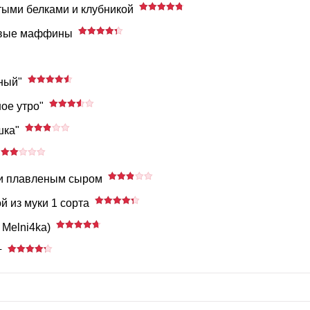
тыми белками и клубникой
евые маффины
ный"
ое утро"
шка"
 и плавленым сыром
й из муки 1 сорта
 Melni4ka)
г