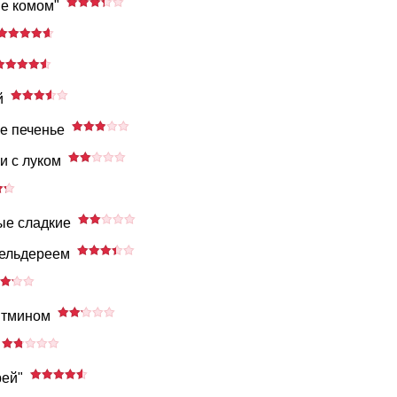
е комом"
й
е печенье
и с луком
ые сладкие
сельдереем
 тмином
рей"