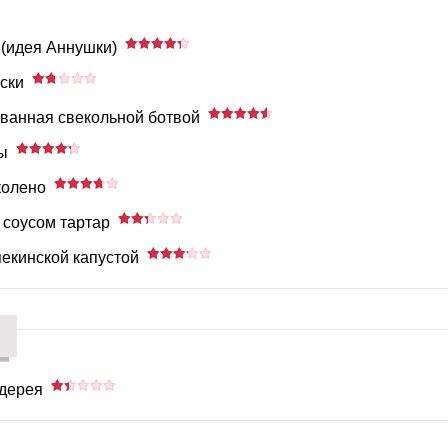
 (идея Аннушки)
ски
ванная свекольной ботвой
ы
колено
 соусом тартар
екинской капустой
ьдерея