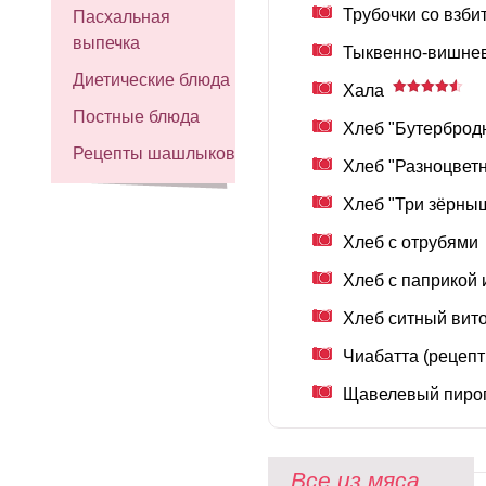
Трубочки со взби
Пасхальная
выпечка
Тыквенно-вишн
Диетические блюда
Хала
Постные блюда
Хлеб "Бутерброд
Рецепты шашлыков
Хлеб "Разноцветн
Хлеб "Три зёрны
Хлеб с отрубями
Хлеб с паприкой
Хлеб ситный вито
Чиабатта (рецепт
Щавелевый пиро
Все из мяса