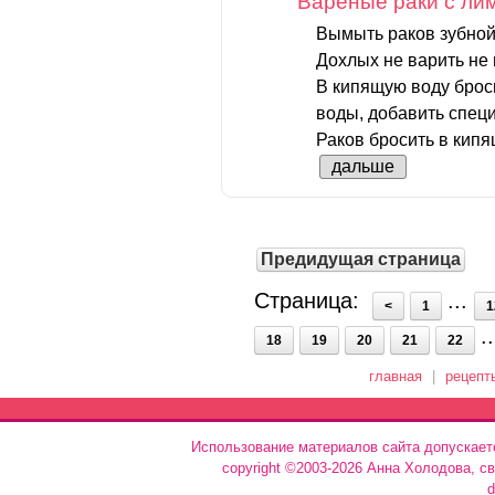
Вареные раки с ли
Вымыть раков зубной 
Дохлых не варить не 
В кипящую воду бросит
воды, добавить специ
Раков бросить в кипя
дальше
Предидущая страница
Страница:
...
<
1
1
.
18
19
20
21
22
главная
|
рецепт
Использование материалов сайта допускает
copyright ©2003-2026 Анна Холодова, с
d