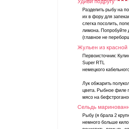
Удиви подругу
Разделить рыбу на п
их в фору для запека
слегка посолить, поп
лимона. Попробуйте 
(главное не переборщ
Жульен из красной
Первоисточник: Кули
Super RTL
немецкого кабельного
Лук обжарить полуко
цвета. Рыбное филе п
мясо на бефстроганов
Сельдь маринован
Рыбу (я брала 2 круп
немного больше кило