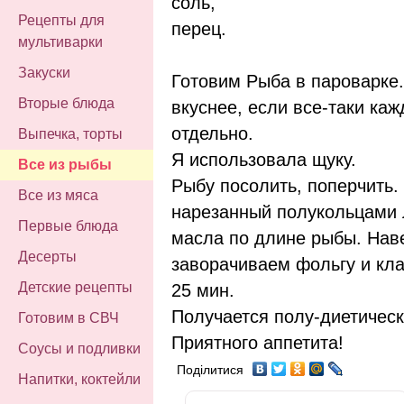
соль,
Рецепты для
перец.
мультиварки
Закуски
Готовим Рыба в пароварке
Вторые блюда
вкуснее, если все-таки каж
отдельно.
Выпечка, торты
Я использовала щуку.
Все из рыбы
Рыбу посолить, поперчить.
Все из мяса
нарезанный полукольцами л
Первые блюда
масла по длине рыбы. Нав
Десерты
заворачиваем фольгу и кла
Детские рецепты
25 мин.
Получается полу-диетичес
Готовим в СВЧ
Приятного аппетита!
Соусы и подливки
Поділитися
Напитки, коктейли