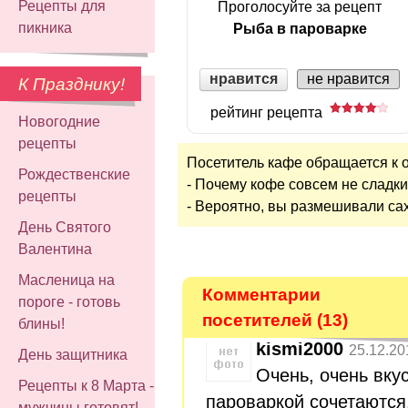
Рецепты для
Проголосуйте за рецепт
пикника
Рыба в пароварке
нравится
не нравится
К Празднику!
рейтинг рецепта
Новогодние
рецепты
Посетитель кафе обращается к 
Рождественские
- Почему кофе совсем не сладк
рецепты
- Вероятно, вы размешивали саха
День Святого
Валентина
Масленица на
Комментарии
пороге - готовь
посетителей (13)
блины!
kismi2000
25.12.20
День защитника
Очень, очень вку
Рецепты к 8 Марта -
пароваркой сочетаются
мужчины готовят!