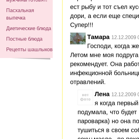
ест рыбу и тот съел ку
Пасхальная
дори, а если еще специ
выпечка
Супер!!!
Диетические блюда
Тамара
12.12.2009 
Постные блюда
Господи, когда же
Рецепты шашлыков
Летом мне моя подруга
рекомендует. Она рабо
инфекционной больницы
отравлений.
Лена
12.12.2009 
я когда первый
подумала, что будет 
пароварка) но она п
тушиться в своем с
соку+масло...по пох