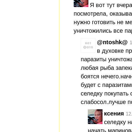
Я вот тут вчер
посмотрела, оказыва
нужно готовить не м
уничтожились все па
@ntoshk@
1
в духовке п
паразиты уничтож
любая рыба запека
боятся нечего.нач
будет с паразитам
селедку покупать 
слабосол.лучше п
ксения
12
селедку н
начать маринова