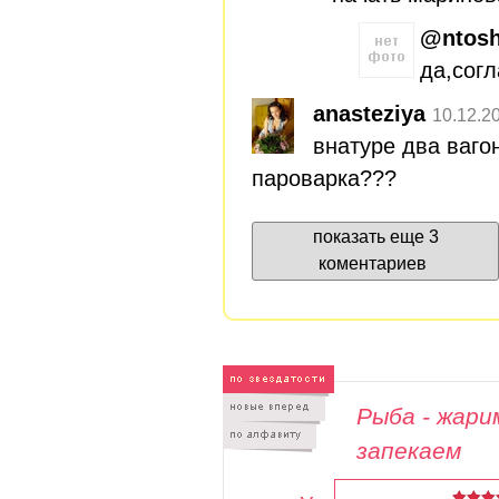
@ntos
да,сог
anasteziya
10.12.2
внатуре два вагон
пароварка???
показать еще 3
коментариев
Рыба - жари
запекаем