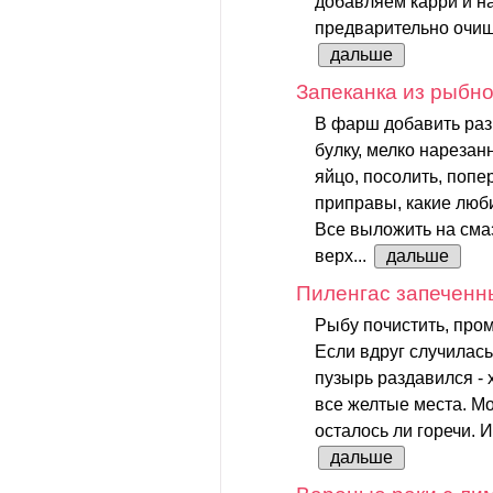
добавляем карри и н
предварительно очищ
дальше
Запеканка из рыбн
В фарш добавить раз
булку, мелко нареза
яйцо, посолить, поп
приправы, какие люби
Все выложить на сма
верх...
дальше
Пиленгас запеченн
Рыбу почистить, про
Если вдруг случилас
пузырь раздавился -
все желтые места. Мо
осталось ли горечи. И
дальше