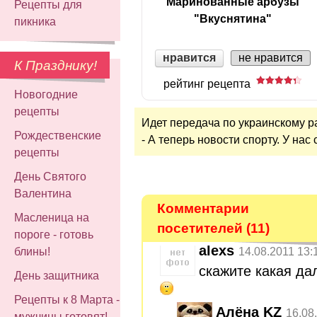
Маринованные арбузы
Рецепты для
"Вкуснятина"
пикника
нравится
не нравится
К Празднику!
рейтинг рецепта
Новогодние
рецепты
Идет передача по украинскому р
Рождественские
- А теперь новости спорту. У нас
рецепты
День Святого
Валентина
Комментарии
Масленица на
посетителей (11)
пороге - готовь
alexs
14.08.2011 13:
блины!
скажите какая да
День защитника
Рецепты к 8 Марта -
Алёна KZ
16.08
мужчины готовят!