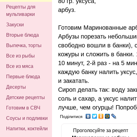
80 гр. уксуса,
Рецепты для
арбуз.
мультиварки
Закуски
Готовим Маринованные арб
Вторые блюда
Арбузы порезать небольши
свободно вошли в банки), 
Выпечка, торты
кожуры и сложить в банки. 
Все из рыбы
10 минут, 2-й раз - на 5 ми
Все из мяса
каждую банку налить уксус,
Первые блюда
и закатать.
Десерты
Сироп делать так: воду зак
Детские рецепты
соль и сахар, а уксус налит
лучше, чем огурцы! Попроб
Готовим в СВЧ
Поділитися
Соусы и подливки
Напитки, коктейли
Проголосуйте за рецепт