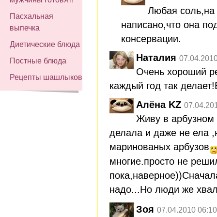
Любая соль,на 
Пасхальная
написано,что она по
выпечка
консервации.
Диетические блюда
Наталия
07.04.2010
Постные блюда
Очень хороший р
Рецепты шашлыков
каждый год так делает
Алёна KZ
07.04.20
Живу в арбузном 
делала и даже не ела ,
маринованых арбузов
многие.просто не реши
пока,наверное))Сначал
надо...Но люди же хваля
Зоя
07.04.2010 06:10