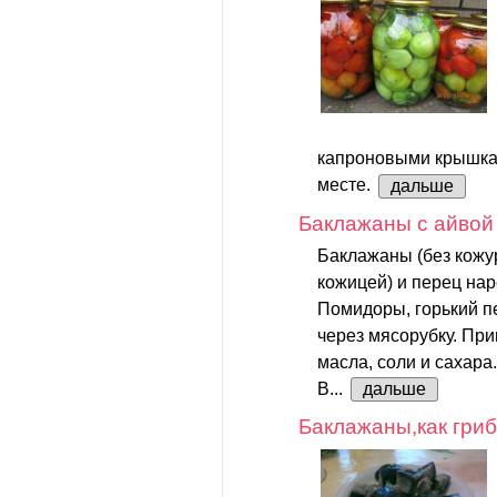
капроновыми крышкам
месте.
дальше
Баклажаны с айвой
Баклажаны (без кожур
кожицей) и перец нар
Помидоры, горький пе
через мясорубку. Приг
масла, соли и сахара.
В...
дальше
Баклажаны,как гриб