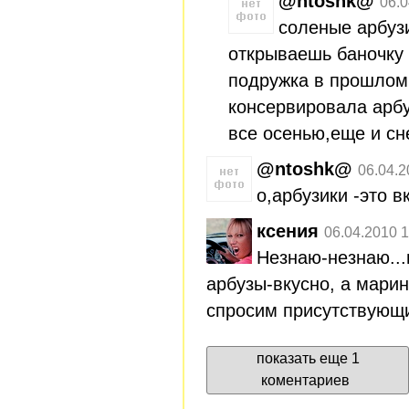
@ntoshk@
06.0
соленые арбуз
открываешь баночку 
подружка в прошлом
консервировала арбу
все осенью,еще и сн
@ntoshk@
06.04.2
о,арбузики -это в
ксения
06.04.2010 1
Незнаю-незнаю..
арбузы-вкусно, а марин
спросим присутствующ
показать еще 1
коментариев